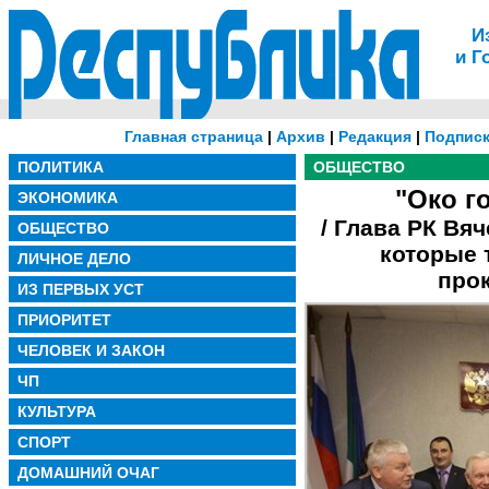
И
и Г
Главная страница
|
Архив
|
Редакция
|
Подписк
ПОЛИТИКА
ОБЩЕСТВО
"Око г
ЭКОНОМИКА
/ Глава РК Вя
ОБЩЕСТВО
которые 
ЛИЧНОЕ ДЕЛО
про
ИЗ ПЕРВЫХ УСТ
ПРИОРИТЕТ
ЧЕЛОВЕК И ЗАКОН
ЧП
КУЛЬТУРА
СПОРТ
ДОМАШНИЙ ОЧАГ