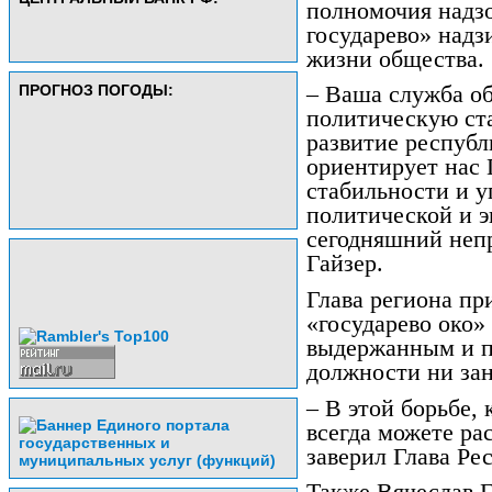
полномочия надзо
государево» надз
жизни общества.
ПРОГНОЗ ПОГОДЫ:
– Ваша служба об
политическую ст
развитие республ
ориентирует нас 
стабильности и у
политической и 
сегодняшний непр
Гайзер.
Глава региона пр
«государево око»
выдержанным и п
должности ни за
– В этой борьбе,
всегда можете ра
заверил Глава Ре