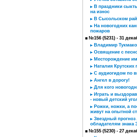
В праздники сыкт
на износ
В Сысольском рай
На новогодних кан
пожаров
№156 (5231) - 31 дека
Владимир Тукмаков
Освящение с песн
Месторождение им
Наталия Крутских 
С аудиогидом по в
Ангел в дорогу!
Для кого новогодня
Играть и выздорав
- новый детский уго
Рожки, ножки, а п
живут на опытной с
Звездный прогноз 
обладателям знака 
№155 (5230) - 27 дека