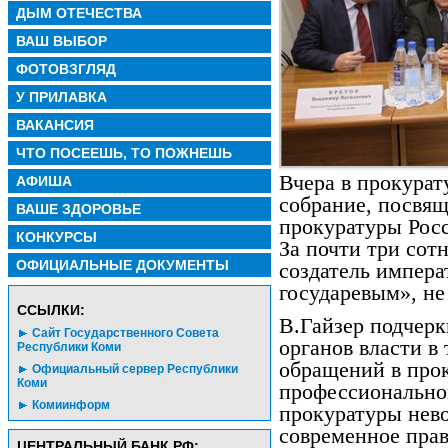
ДЫМ ОТЕЧЕСТВА
ВАШ ВЫБОР
ФОТОВЗГЛЯД
У ПРИЛАВКА
ВАКАНСИЯ
ЧТО ПОСЕЕШЬ, ТО ПОЖНЕШЬ
Вчера в прокурат
АФИША
собрание, посвящ
ВАШЕ ЗДОРОВЬЕ
прокуратуры Рос
КОНКУРСЫ
За почти три сот
ОФИЦИАЛЬНЫЕ ДОКУМЕНТЫ
создатель импера
государевым», не
CСЫЛКИ:
В.Гайзер подчерк
Сайт Государственного Совета
органов власти в 
Республики Коми
обращений в прок
Официальный сервер Республики
Коми
профессионально
Комиинформ
прокуратуры нев
современное прав
ЦЕНТРАЛЬНЫЙ БАНК РФ: