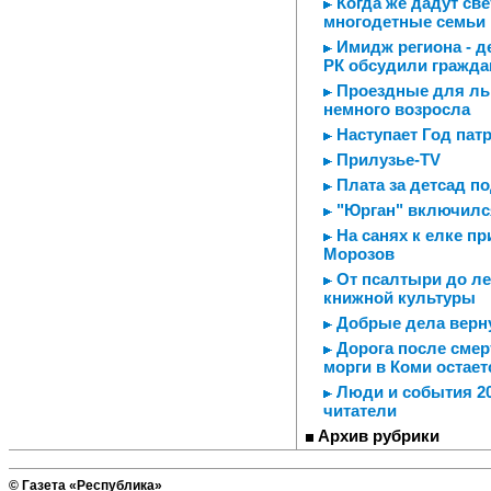
Когда же дадут све
многодетные семьи 
Имидж региона - д
РК обсудили гражда
Проездные для льг
немного возросла
Наступает Год пат
Прилузье-TV
Плата за детсад п
"Юрган" включился
На санях к елке п
Морозов
От псалтыри до ле
книжной культуры
Добрые дела верну
Дорога после смерт
морги в Коми остае
Люди и события 20
читатели
Архив рубрики
© Газета «Республика»