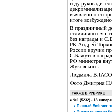
году руководител
декриминализаци
выявлено полторы
итоге возбуждено
В праздничный д
отличившихся сот
без награды и С.
РК Андрей Торхо
России вручил п
С.Бажутов награ
РФ министра вну
Жуковского.
Людмила ВЛАСО
Фото Дмитрия 
ТАКЖЕ В РУБРИКЕ
№1 (5232) - 13 января
Первый Embraer го
Утечка оставила бе