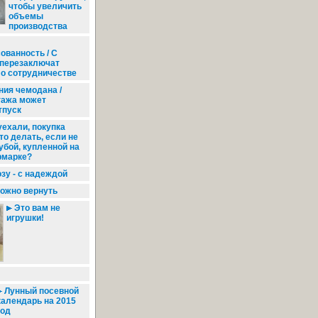
чтобы увеличить
объемы
производства
ованность / С
 перезаключат
 о сотрудничестве
ия чемодана /
гажа может
тпуск
ехали, покупка
то делать, если не
убой, купленной на
рмарке?
зу - с надеждой
ожно вернуть
Это вам не
игрушки!
Лунный посевной
календарь на 2015
год