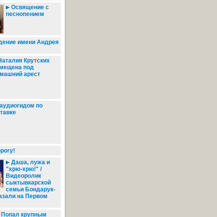
Освящение с
песнопением
ение имени Андрея
аталия Крутских
мещена под
машний арест
аудиогидом по
тавке
рогу!
Даша, лужа и
"хрю-хрю!" /
Видеоролик
сыктывкарской
семьи Бондарук-
азали на Первом
Попал крупным