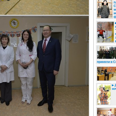
п
С
м
и
ф
приняли в 
Д
но