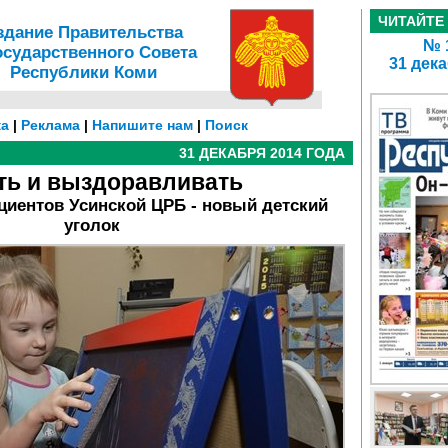
ЧИТАЙТЕ
здание Правительства
№ 1
осударственного Совета
31 дека
Республики Коми
а
|
Реклама
|
Напишите нам
|
Поиск
31 ДЕКАБРЯ 2014 ГОДА
ть и выздоравливать
ациентов Усинской ЦРБ - новый детский
уголок