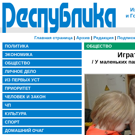
И
и Г
Главная страница
|
Архив
|
Редакция
|
Подписк
ПОЛИТИКА
ОБЩЕСТВО
Игра
ЭКОНОМИКА
/ У маленьких п
ОБЩЕСТВО
ЛИЧНОЕ ДЕЛО
ИЗ ПЕРВЫХ УСТ
ПРИОРИТЕТ
ЧЕЛОВЕК И ЗАКОН
ЧП
КУЛЬТУРА
СПОРТ
ДОМАШНИЙ ОЧАГ