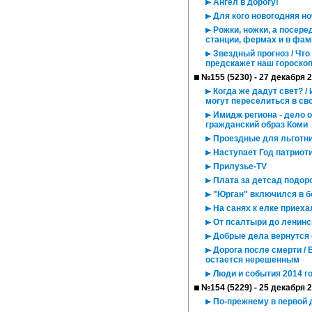
Ангел в дорогу!
Для кого новогодняя но
Рожки, ножки, а посере
станции, фермах и в фа
Звездный прогноз / Что
предскажет наш гороско
№155 (5230) - 27 декабря 
Когда же дадут свет? /
могут переселиться в св
Имидж региона - дело 
гражданский образ Коми
Проездные для льготник
Наступает Год патриот
Прилузье-TV
Плата за детсад подор
"Юрган" включился в б
На санях к елке приеха
От псалтыри до ленинск
Добрые дела вернутся 
Дорога после смерти / 
остается нерешенным
Люди и события 2014 го
№154 (5229) - 25 декабря 
По-прежнему в первой 