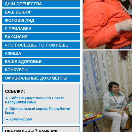
ДЫМ ОТЕЧЕСТВА
ВАШ ВЫБОР
ФОТОВЗГЛЯД
У ПРИЛАВКА
ВАКАНСИЯ
ЧТО ПОСЕЕШЬ, ТО ПОЖНЕШЬ
АФИША
ВАШЕ ЗДОРОВЬЕ
КОНКУРСЫ
ОФИЦИАЛЬНЫЕ ДОКУМЕНТЫ
CСЫЛКИ:
Сайт Государственного Совета
Республики Коми
Официальный сервер Республики
Коми
Комиинформ
ЦЕНТРАЛЬНЫЙ БАНК РФ: