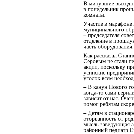
В минувшие выходны
в понедельник прош
комнаты.
Участие в марафоне
муниципального обра
– председателя сове
отделение в прошлую
часть оборудования.
Как рассказал Стани
Серовым не стали пе
акции, поскольку п
усинские предприним
уголок всем необхо
– В канун Нового го
когда-то сами верил
зависит от нас. Оче
помог ребятам скоре
– Детям в стационар
оторванность от род
мысль заведующая а
районный педиатр Ев