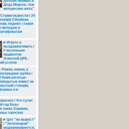
дольше веришь в
Деда Мороза, тем
интереснее жить"
Ставки выросли / 24
екабря Сбербанк
новь поднял ставки
о вкладам и
ертификатам
Играть и
выздоравливать /
У маленьких
пациентов
Усинской ЦРБ -
ий уголок
Рожки, ножки, а
посередине шубка /
В Коми рогатые-
бородатые живут на
опытной станции,
фермах и в
рогноз / Что сулит
й год Козы
 знака Зодиака,
наш гороскоп
Цех "на вырост"
/ "Зеленецкая"
модернизируется,