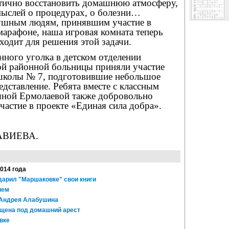
стично восстановить домашнюю атмосферу,
мыслей о процедурах, о болезни…
ушным людям, принявшим участие в
арафоне, наша игровая комната теперь
одит для решения этой задачи.
нного уголка в детском отделении
ой районной больницы приняли участие
школы № 7, подготовившие небольшое
едставление. Ребята вместе с классным
яной Ермолаевой также добровольно
частие в проекте «Единая сила добра».
КАВИЕВА.
2014 года
арил "Маршаковке" свои книги
ием
Андрея Алабушина
щена под домашний арест
вке