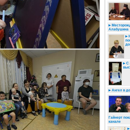
Месторожд
Алабушина
Н
по
до
С 
выс
Ангел в до
Гайнерт пок
канале