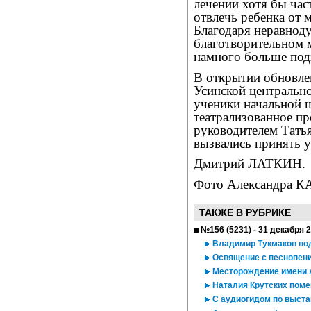
лечении хотя бы ча
отвлечь ребенка от 
Благодаря неравнод
благотворительном м
намного больше подх
В открытии обновле
Усинской центральн
ученики начальной 
театрализованное пр
руководителем Тать
вызвались принять у
Дмитрий ЛАТКИН.
Фото Александра 
ТАКЖЕ В РУБРИКЕ
№156 (5231) - 31 декабря 
Владимир Тукмаков под
Освящение с песнопен
Месторождение имени 
Наталия Крутских поме
С аудиогидом по выста