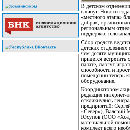
В детском отделени
в канун Нового года
«местного этапа» бл
добра», организова
региональным отдел
поддержке телекана
Сбор средств ведетс
детских отделениях 
чем десяти муниципа
придется встретить
палате, смогут игра
способности и прост
помещении теперь ко
оборудование.
Координатором акци
редакция интернет-
откликнулись генер
предприятий: Серге
«Север»), Валерий 
Юсупов (ООО «Холди
материальной помощ
комплект всего необ