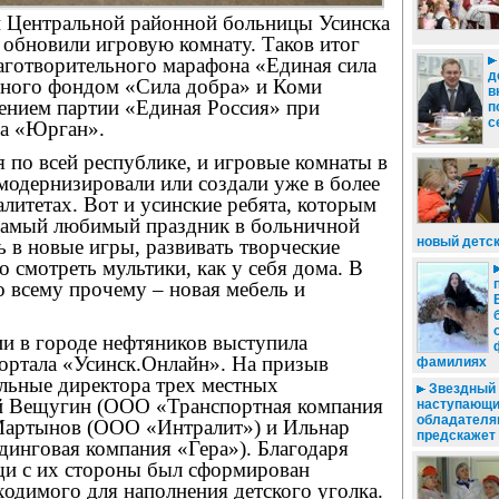
и Центральной районной больницы Усинска
 обновили игровую комнату. Таков итог
аготворительного марафона «Единая сила
д
нного фондом «Сила добра» и Коми
в
ением партии «Единая Россия» при
п
с
ла «Юрган».
я по всей республике, и игровые комнаты в
модернизировали или создали уже в более
литетах. Вот и усинские ребята, которым
 самый любимый праздник в больничной
новый детск
ть в новые игры, развивать творческие
о смотреть мультики, как у себя дома. В
 всему прочему – новая мебель и
и в городе нефтяников выступила
портала «Усинск.Онлайн». На призыв
фамилиях
альные директора трех местных
Звездный п
й Вещугин (ООО «Транспортная компания
наступающи
обладателям
Мартынов (ООО «Интралит») и Ильнар
предскажет 
нговая компания «Гера»). Благодаря
и с их стороны был сформирован
ходимого для наполнения детского уголка.