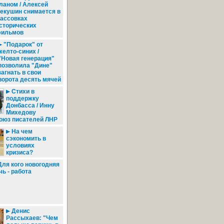
ланом / Алексей
екушин снимается в
ассовках
сторических
ильмов
"Подарок" от
желто-синих /
"Новая генерация"
позволила "Дине"
загнать в свои
ворота десять мячей
Стихи в
поддержку
Донбасса / Инну
Михедову
Союз писателей ЛНР
На чем
сэкономить в
условиях
кризиса?
ля кого новогодняя
чь - работа
Денис
Рассыхаев: "Чем