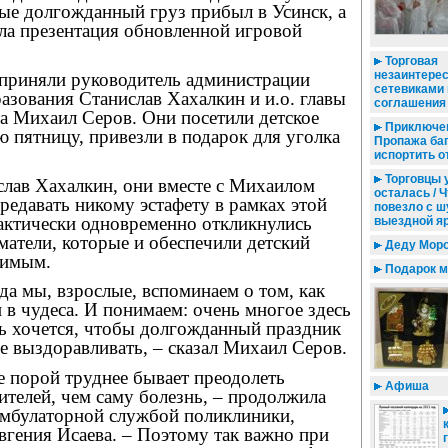
е долгожданный груз прибыл в Усинск, а
ла презентация обновленной игровой
Торговая
незаинтерес
 приняли руководитель администрации
сетевиками
зования Станислав Хахалкин и и.о. главы
соглашения
та Михаил Серов. Они посетили детское
Приключен
 пятницу, привезли в подарок для уголка
Пропажа ба
испортить о
Торговцы у
слав Хахалкин, они вместе с Михаилом
осталась / Ч
редавать никому эстафету в рамках этой
повезло с ш
рактически одновременно откликнулись
выездной я
атели, которые и обеспечили детский
Деду Моро
димым.
Подарок м
да мы, взрослые, вспоминаем о том, как
и в чудеса. И понимаем: очень многое здесь
нь хочется, чтобы долгожданный праздник
е выздоравливать, – сказал Михаил Серов.
е порой труднее бывает преодолеть
Афиша
ителей, чем саму болезнь, – продолжила
мбулаторной службой поликлиники,
гения Исаева. – Поэтому так важно при