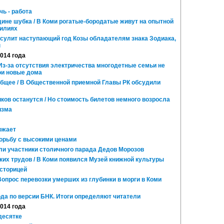
чь - работа
дине шубка / В Коми рогатые-бородатые живут на опытной
милиях
 сулит наступающий год Козы обладателям знака Зодиака,
п
2014 года
 Из-за отсутствия электричества многодетные семьи не
ои новые дома
общее / В Общественной приемной Главы РК обсудили
ов останутся / Но стоимость билетов немного возросла
изма
ожает
орьбу с высокими ценами
ли участники столичного парада Дедов Морозов
их трудов / В Коми появился Музей книжной культуры
сторицей
Вопрос перевозки умерших из глубинки в морги в Коми
да по версии БНК. Итоги определяют читатели
2014 года
десятке