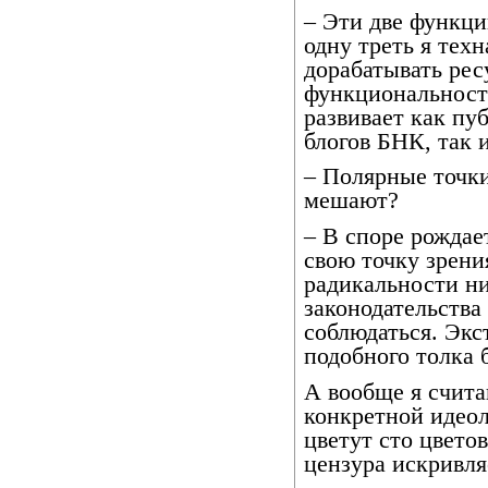
– Эти две функци
одну треть я техн
дорабатывать рес
функциональности
развивает как п
блогов БНК, так 
– Полярные точки
мешают?
– В споре рождае
свою точку зрения
радикальности ни
законодательства
соблюдаться. Экс
подобного толка б
А вообще я счита
конкретной идеол
цветут сто цвето
цензура искривля