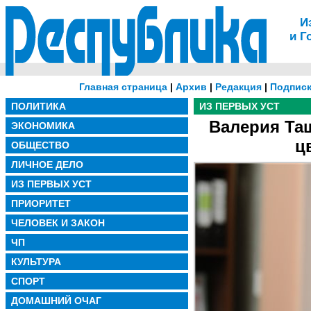
И
и Г
Главная страница
|
Архив
|
Редакция
|
Подписк
ПОЛИТИКА
ИЗ ПЕРВЫХ УСТ
Валерия Таш
ЭКОНОМИКА
ц
ОБЩЕСТВО
ЛИЧНОЕ ДЕЛО
ИЗ ПЕРВЫХ УСТ
ПРИОРИТЕТ
ЧЕЛОВЕК И ЗАКОН
ЧП
КУЛЬТУРА
СПОРТ
ДОМАШНИЙ ОЧАГ