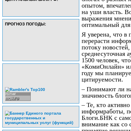
опытом, впечатле
на уши власть. В
выражения мнени
оптимальный для 
ПРОГНОЗ ПОГОДЫ:
Я уверена, что в
перерасти инфор
потоку новостей,
среднесуточная а
1500 человек, чт
«КомиОнлайн» ил
году мы планируе
цитируемости.
– Понимают ли н
значимость блого
– Те, кто активно
информработы, п
Блоги.БНК с само
внимание как со 
принятие решений