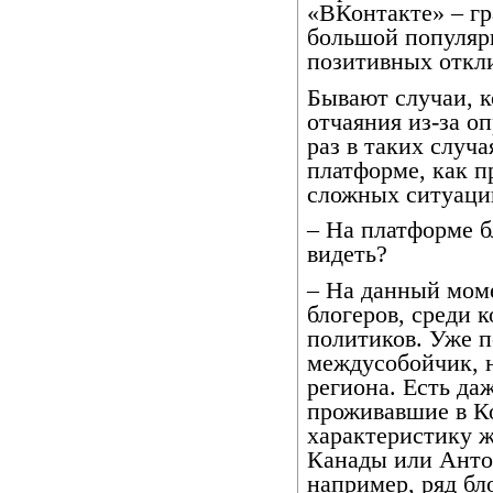
«ВКонтакте» – г
большой популяр
позитивных откл
Бывают случаи, к
отчаяния из-за о
раз в таких случ
платформе, как п
сложных ситуаци
– На платформе б
видеть?
– На данный моме
блогеров, среди 
политиков. Уже п
междусобойчик, 
региона. Есть да
проживавшие в К
характеристику ж
Канады или Анто
например, ряд бл