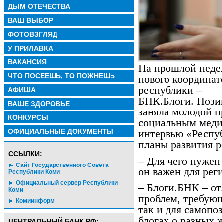
ДЫМ ОТЕЧЕСТВА
ВАШ ВЫБОР
ФОТОВЗГЛЯД
У ПРИЛАВКА
ВАКАНСИЯ
На прошлой недел
ЧТО ПОСЕЕШЬ, ТО ПОЖНЕШЬ
нового координа
республики –
АФИША
БНК.Блоги. Пози
ВАШЕ ЗДОРОВЬЕ
заняла молодой п
КОНКУРСЫ
социальным меди
ОФИЦИАЛЬНЫЕ ДОКУМЕНТЫ
интервью «Респу
планы развития р
CСЫЛКИ:
– Для чего нужен
Сайт Государственного Совета
он важен для рег
Республики Коми
Официальный сервер Республики
– Блоги.БНК – от
Коми
проблем, требую
Комиинформ
так и для самоп
блогах о разных 
ЦЕНТРАЛЬНЫЙ БАНК РФ: