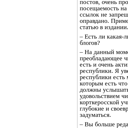
постов, очень пр
посещаемость на
ссылок не запрещ
оправдано. Приме
статью в издании
– Есть ли какая-
блогов?
– На данный моме
преобладающее ч
есть и очень акт
республики. Я ув
республики есть
которым есть что
должны услышать.
удовольствием ч
корткеросской у
глубокие и своев
задуматься.
– Вы больше реда