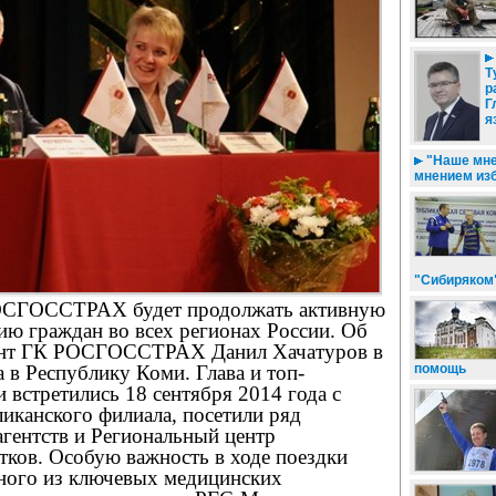
Т
р
Г
я
"Наше мне
мнением из
"Сибиряком
ОСГОССТРАХ будет продолжать активную
ию граждан во всех регионах России. Об
дент ГК РОСГОССТРАХ Данил Хачатуров в
а в Республику Коми. Глава и топ-
помощь
встретились 18 сентября 2014 года с
иканского филиала, посетили ряд
агентств и Региональный центр
тков. Особую важность в ходе поездки
ного из ключевых медицинских