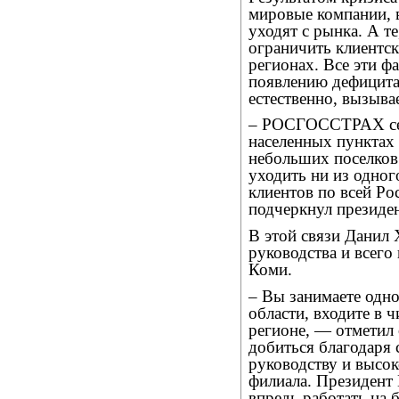
мировые компании, 
уходят с рынка. А т
ограничить клиентс
регионах. Все эти ф
появлению дефицита
естественно, вызыва
– РОСГОССТРАХ сего
населенных пунктах
небольших поселков 
уходить ни из одног
клиентов по всей Рос
подчеркнул президе
В этой связи Данил 
руководства и всего
Коми.
– Вы занимаете одно
области, входите в 
регионе, — отметил 
добиться благодаря 
руководству и высо
филиала. Президен
впредь работать на 