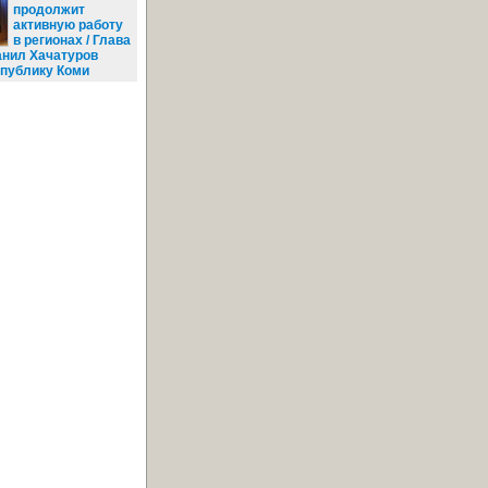
продолжит
активную работу
в регионах / Глава
анил Хачатуров
спублику Коми