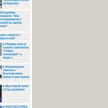
турпоходов погиб
на Кожыме
Владимир
укмаков: "Мы
азговариваем с
лавой на одном
зыке"
ние совпало с
бирателей"
Первое очко в
сезоне завоевала
"Новая
генерация" в
играх с
"
Возрождаем
обитель /
Кылтовскому
монастырю нужна
Массовый забег
в Год здоровья
РОСГОССТРАХ