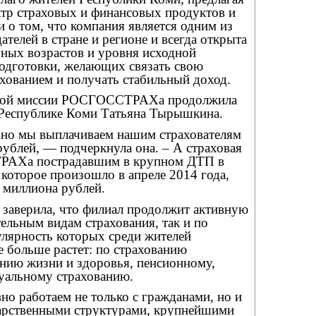
тр страховых и финансовых продуктов и
и о том, что компания является одним из
телей в стране и регионе и всегда открыта
зных возрастов и уровня исходной
одготовки, желающих связать свою
ахованием и получать стабильный доход.
ьной миссии РОСГОССТРАХа продолжила
 Республике Коми Татьяна Тырышкина.
вно мы выплачиваем нашим страхователям
рублей, — подчеркнула она. – А страховая
АХа пострадавшим в крупном ДТП в
которое произошло в апреле 2014 года,
7 миллиона рублей.
заверила, что филиал продолжит активную
тельным видам страхования, так и по
лярность которых среди жителей
 больше растет: по страхованию
анию жизни и здоровья, пенсионному,
уальному страхованию.
но работаем не только с гражданами, но и
арственными структурами, крупнейшими