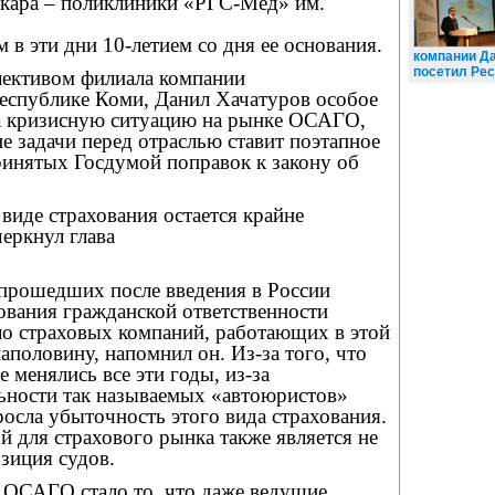
кара – поликлиники «РГС-Мед» им.
 в эти дни 10-летием со дня ее основания.
компании Д
посетил Ре
лективом филиала компании
публике Коми, Данил Хачатуров особое
а кризисную ситуацию на рынке ОСАГО,
ие задачи перед отраслью ставит поэтапное
ринятых Госдумой поправок к закону об
 виде страхования остается крайне
еркнул глава
, прошедших после введения в России
ования гражданской ответственности
ло страховых компаний, работающих в этой
наполовину, напомнил он. Из-за того, что
менялись все эти годы, из-за
ьности так называемых «автоюристов»
осла убыточность этого вида страхования.
 для страхового рынка также является не
озиция судов.
а ОСАГО стало то, что даже ведущие