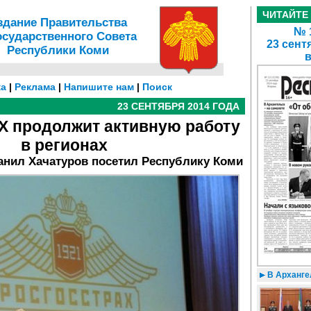
ЧИТАЙТЕ
здание Правительства
№ 1
осударственного Совета
23 сент
Республики Коми
а
|
Реклама
|
Напишите нам
|
Поиск
23 СЕНТЯБРЯ 2014 ГОДА
 продолжит активную работу
в регионах
Данил Хачатуров посетил Республику Коми
В Архангел