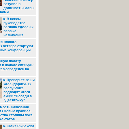
Вячеслав Гайзер
вступил в
должность Главы
 Коми
В новом
руководстве
региона сделаны
первые
назначения
языкового
 В октябре стартуют
ные конференции
а
ную палату
в начале октября /
тав определен на
Проверьте ваши
календарики / В
республике
подводят итоги
акции "Попади в
"Десяточку"
мость наказания
 / Новые правила
ства столицы пока
ультатов
Юлия Рыбакова