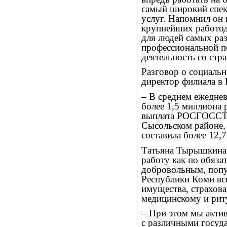
самый широкий спек
услуг. Напомнил он 
крупнейших работода
для людей самых ра
профессиональной п
деятельность со стр
Разговор о социал
директор филиала в
– В среднем ежедне
более 1,5 миллиона 
выплата РОСГОССТР
Сысольском районе, 
составила более 12,
Татьяна Тырышкина 
работу как по обяза
добровольным, попу
Республики Коми все
имущества, страхов
медицинскому и рит
– При этом мы актив
с различными госуд