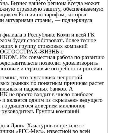
на. Бизнес нашего региона всегда может
дежную страховую защиту, обеспечиваемую
щиком России по тарифам, которые
и актуариями страны, — подчеркнула
 филиала в Республике Коми и всей ГК
м будет способствовать более тесное
дящих в группу страховых компаний
РОСГОССТРАХ-ЖИЗНЬ с
ОМ. Их совместная работа по развитию
редставительств позволит удовлетворить
ансовые и страховые потребности россиян.
помнил, что в условиях непростой
овых рынках по понятным причинам растет
бильных и надежных банков. А
не просто входит в число наиболее
 и является одним из «крыльев» ведущего
, гордящегося доверием миллионов
л руководитель Группы компаний
дня Данил Хачатуров встретился с
иники «РГС-Мед», известной во всей