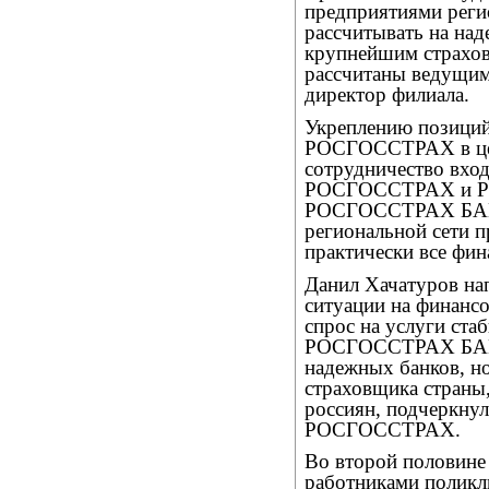
предприятиями регио
рассчитывать на на
крупнейшим страхов
рассчитаны ведущим
директор филиала.
Укреплению позиций
РОСГОССТРАХ в цело
сотрудничество вхо
РОСГОССТРАХ и 
РОСГОССТРАХ БАНК
региональной сети п
практически все фин
Данил Хачатуров на
ситуации на финанс
спрос на услуги ста
РОСГОССТРАХ БАНК 
надежных банков, но
страховщика страны
россиян, подчеркну
РОСГОССТРАХ.
Во второй половине 
работниками поликл