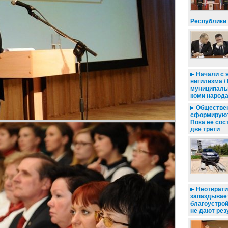
Республики
Начали с 
нигилизма /
муниципаль
коми народ
Обществен
сформируют 
Пока ее сос
две трети
Неотврати
запаздывает
благоустрой
не дают рез