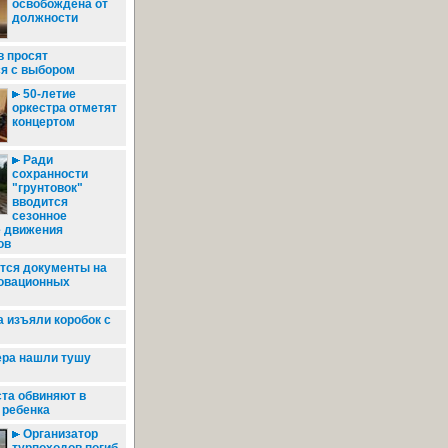
освобождена от
должности
в просят
ся с выбором
50-летие
оркестра отметят
концертом
Ради
сохранности
"грунтовок"
вводится
сезонное
е движения
ов
ся документы на
новационных
 изъяли коробок с
ера нашли тушу
та обвиняют в
 ребенка
Организатор