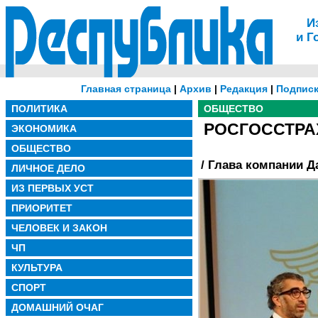
И
и Г
Главная страница
|
Архив
|
Редакция
|
Подписк
ПОЛИТИКА
ОБЩЕСТВО
РОСГОССТРАХ
ЭКОНОМИКА
ОБЩЕСТВО
/ Глава компании 
ЛИЧНОЕ ДЕЛО
ИЗ ПЕРВЫХ УСТ
ПРИОРИТЕТ
ЧЕЛОВЕК И ЗАКОН
ЧП
КУЛЬТУРА
СПОРТ
ДОМАШНИЙ ОЧАГ