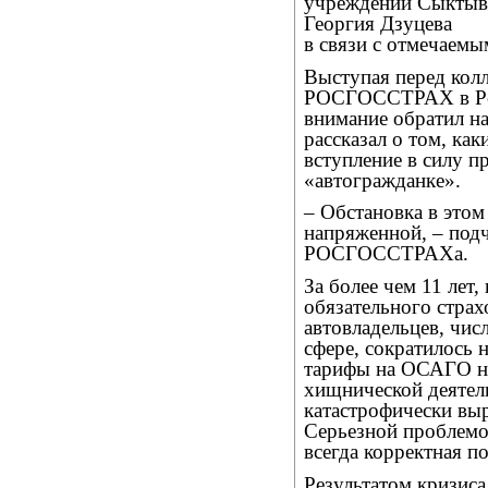
учреждений Сыктыв
Георгия Дзуцева
в связи с отмечаемым
Выступая перед кол
РОСГОССТРАХ в Рес
внимание обратил н
рассказал о том, как
вступление в силу п
«автогражданке».
– Обстановка в этом
напряженной, – подч
РОСГОССТРАХа.
За более чем 11 лет
обязательного страх
автовладельцев, чис
сфере, сократилось 
тарифы на ОСАГО не 
хищнической деятел
катастрофически выр
Серьезной проблемой
всегда корректная п
Результатом кризис