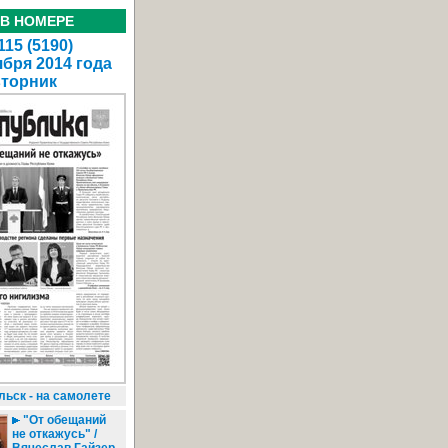
 В НОМЕРЕ
15 (5190)
ября 2014 года
вторник
ьск - на самолете
"От обещаний
не откажусь" /