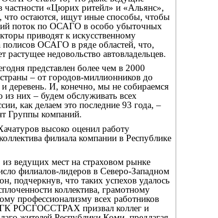
в частности «Цюрих ритейл» и «Альянс»,
е, что остаются, ищут иные способы, чтобы
кий поток по ОСАГО в особо убыточных
акторы приводят к искусственному
 полисов ОСАГО в ряде областей, что,
ет растущее недовольство автовладельцев.
дня представлен более чем в 2000
 страны – от городов-миллионников до
и деревень. И, конечно, мы не собираемся
о из них – будем обслуживать всех
сии, как делаем это последние 93 года, –
нт Группы компаний.
Хачатуров высоко оценил работу
 коллектива филиала компании в Республике
 из ведущих мест на страховом рынке
число филиалов-лидеров в Северо-Западном
он, подчеркнув, что таких успехов удалось
сплоченности коллектива, грамотному
кому профессионализму всех работников
т ГК РОСГОССТРАХ призвал коллег и
благо жителей Республики Коми, предлагая