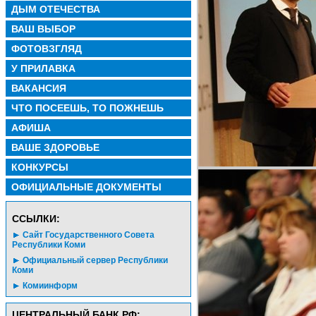
ДЫМ ОТЕЧЕСТВА
ВАШ ВЫБОР
ФОТОВЗГЛЯД
У ПРИЛАВКА
ВАКАНСИЯ
ЧТО ПОСЕЕШЬ, ТО ПОЖНЕШЬ
АФИША
ВАШЕ ЗДОРОВЬЕ
КОНКУРСЫ
ОФИЦИАЛЬНЫЕ ДОКУМЕНТЫ
CСЫЛКИ:
Сайт Государственного Совета
Республики Коми
Официальный сервер Республики
Коми
Комиинформ
ЦЕНТРАЛЬНЫЙ БАНК РФ: