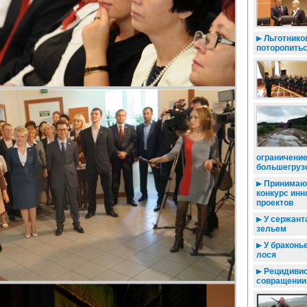
Льготнико
поторопить
ограничени
большегруз
Принимают
конкурс ин
проектов
У сержанта
зельем
У браконь
лося
Рецидивис
совращении