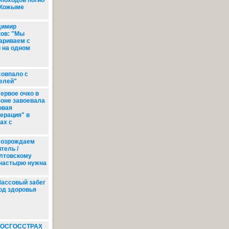
рпоходов погиб
 Кожыме
имир
ков: "Мы
ариваем с
 на одном
"
овпало с
елей"
ервое очко в
зоне завоевала
овая
нерация" в
ах с
озрождаем
тель /
лтовскому
настырю нужна
ассовый забег
Год здоровья
ОСГОССТРАХ