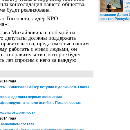
пр
ла консолидация нашего общества.
ак
ма будет реализована.
в р
компании Данил 
ат Госсовета, лидер КРО
посетил Республ
ия»:
лава Михайловича с победой на
то депутаты должны поддержать
 правительства, предложенные нашим
ему работать с этими людьми, он
 то правительство, которое будет
ять лет спросим с него за каждую
 2014 года
сь" / Вячеслав Гайзер вступил в должность Главы
егиона сделаны первые назначения
формируют в начале октября / Пока ее состав
ждена от должности
 2014 года
в нынешнем составе