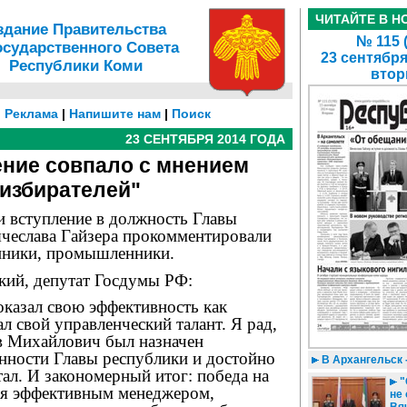
ЧИТАЙТЕ В Н
здание Правительства
№ 115 
осударственного Совета
23 сентября
Республики Коми
втор
|
Реклама
|
Напишите нам
|
Поиск
23 СЕНТЯБРЯ 2014 ГОДА
ние совпало с мнением
избирателей"
и вступление в должность Главы
чеслава Гайзера прокомментировали
нники, промышленники.
ий, депутат Госдумы РФ:
оказал свою эффективность как
ал свой управленческий талант. Я рад,
в Михайлович был назначен
ности Главы республики и достойно
В Архангельск 
тал. И закономерный итог: победа на
"
ся эффективным менеджером,
не 