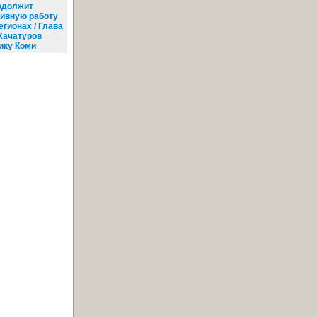
одолжит
тивную работу
егионах / Глава
Хачатуров
ику Коми