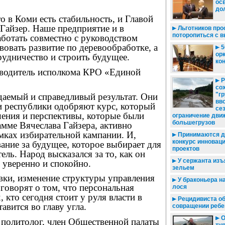
ос
до
то в Коми есть стабильность, и Главой
 Гайзер. Наше предприятие и в
Льготников про
поторопиться с 
ботать совместно с руководством
вовать развитие по деревообработке, а
5
ор
рудничество и строить будущее.
ко
оводитель исполкома КРО «Единой
Р
со
"г
аемый и справедливый результат. Они
вв
и республики одобряют курс, который
се
шения и перспективы, которые были
ограничение дви
большегрузов
мме Вячеслава Гайзера, активно
мках избирательной кампании. И,
Принимаются д
конкурс инновац
вание за будущее, которое выбирает для
проектов
ель. Народ высказался за то, как он
У сержанта изъ
 уверенно и спокойно.
зельем
вки, изменение структуры управления
У браконьера н
 говорят о том, что персональная
лося
, кто сегодня стоит у руля власти в
Рецидивиста об
авится во главу угла.
совращении ребе
О
 политолог, член Общественной палаты