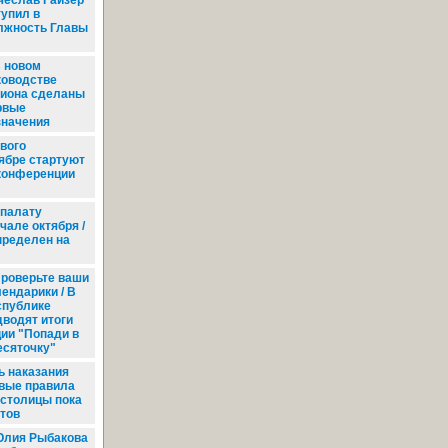
чеслав Гайзер
тупил в
лжность Главы
 новом
ководстве
гиона сделаны
рвые
значения
вого
тябре стартуют
конференции
палату
але октября /
пределен на
роверьте ваши
ендарики / В
спублике
дводят итоги
ции "Попади в
есяточку"
 наказания
овые правила
 столицы пока
атов
лия Рыбакова