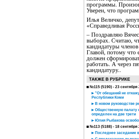
программы. Произош
Уверен, что програм
Илья Величко, депут
«Справедливая Росс
– Поздравляю Вячес
выборах. Считаю, ч
кандидатуры членов
Главой, потому что 
должен сформировать
работать. А через п
кандидатуру..
ТАКЖЕ В РУБРИКЕ
№115 (5190) - 23 сентября
"От обещаний не откажу
Республики Коми
В новом руководстве р
Общественную палату с
определен на две трети
Юлия Рыбакова освобо
№113 (5188) - 18 сентября
Последнее заседание 