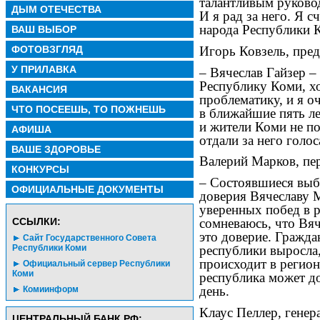
талантливым руково
ДЫМ ОТЕЧЕСТВА
И я рад за него. Я 
народа Республики 
ВАШ ВЫБОР
Игорь Ковзель, пред
ФОТОВЗГЛЯД
У ПРИЛАВКА
– Вячеслав Гайзер –
Республику Коми, 
ВАКАНСИЯ
проблематику, и я о
ЧТО ПОСЕЕШЬ, ТО ПОЖНЕШЬ
в ближайшие пять ле
и жители Коми не п
АФИША
отдали за него голос
ВАШЕ ЗДОРОВЬЕ
Валерий Марков, пер
КОНКУРСЫ
– Состоявшиеся выб
ОФИЦИАЛЬНЫЕ ДОКУМЕНТЫ
доверия Вячеславу 
уверенных побед в р
сомневаюсь, что Вя
CСЫЛКИ:
это доверие. Гражда
Сайт Государственного Совета
республики выросла,
Республики Коми
происходит в регион
Официальный сервер Республики
Коми
республика может д
день.
Комиинформ
Клаус Пеллер, гене
ЦЕНТРАЛЬНЫЙ БАНК РФ: