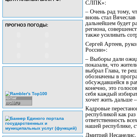
СЛПК»:
– Очень рад тому, ч
вновь стал Вячеслав
дальнейшем будет ра
ПРОГНОЗ ПОГОДЫ:
региона, совершенст
также усиливать сот
Сергей Артеев, рук
России»:
– Выборы дали ожид
показали, что жител
выбрал Глава, те ре
обозначены в програ
обсуждавшейся в ра
конечно, это голосо
себя каждый избират
хочет жить дальше –
Кадровые перестано
республикой как раз
ответственность всех
нашей республике, ст
Дмитрий Несанелис,