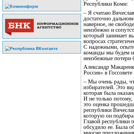
Республики Коми:
– Я считаю Вячесла
достаточно дальнови
наверное, не свобод
неизбежно и сопутст
который занимает вы
вопросах стратегиче
С надежными, опыт
команды мы будем ид
неизбежные потери 
Александр Макаренк
Россия» в Госсовете
– Мы очень рады, ч
избирателей. Это ви
которая была оказа
И не только потому,
это оценка прошедше
республики Вячесла
которую он подбира
Главой республики 
обсудило ее. Была о
многие предложения