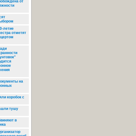
вобождена от
лжности
сят
выбором
0-летие
кестра отметят
нцертом
ади
хранности
рунтовок"
одится
зонное
жения
окументы на
ионных
яли коробок с
ашли тушу
виняют в
нка
рганизатор