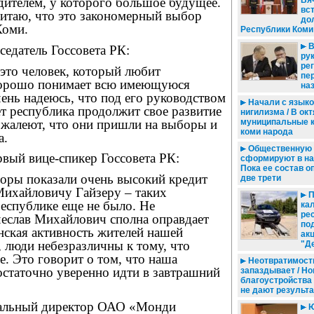
Вя
дителем, у которого большое будущее.
вс
считаю, что это закономерный выбор
до
Коми.
Республики Коми
В
седатель Госсовета РК:
ру
ре
 это человек, который любит
пе
хорошо понимает всю имеющуюся
на
чень надеюсь, что под его руководством
Начали с языко
т республика продолжит свое развитие
нигилизма / В ок
ожалеют, что они пришли на выборы и
муниципальные 
коми народа
а.
Общественную 
вый вице-спикер Госсовета РК:
сформируют в нач
Пока ее состав о
оры показали очень высокий кредит
две трети
Михайловичу Гайзеру – таких
П
еспублике еще не было. Не
кал
ре
чеслав Михайлович сполна оправдает
по
нская активность жителей нашей
ак
 люди небезразличны к тому, что
"Д
е. Это говорит о том, что наша
Неотвратимость
остаточно уверенно идти в завтрашний
запаздывает / Н
благоустройства
не дают результ
ральный директор ОАО «Монди
Ю