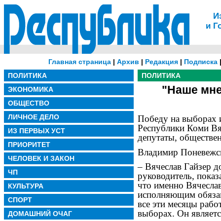
И
и Г
Главная страница
|
Архив
|
Редакция
|
Подписка
ПОЛИТИКА
ПОЛИТИКА
"Наше мне
ЭКОНОМИКА
ОБЩЕСТВО
ЛИЧНОЕ ДЕЛО
Победу на выборах 
Республики Коми Вя
ИЗ ПЕРВЫХ УСТ
депутаты, обществе
ПРИОРИТЕТ
Владимир Поневежск
ЧЕЛОВЕК И ЗАКОН
– Вячеслав Гайзер д
ЧП
руководитель, показ
что именно Вячесла
КУЛЬТУРА
исполняющим обязан
СПОРТ
все эти месяцы рабо
выборах. Он являет
ДОМАШНИЙ ОЧАГ