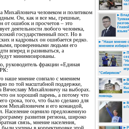
ту
на
ва Михайловича человеком и политиком
Влад
дным. Он, как и все мы, грешные,
Тукма
ен от ошибок и просчетов – это
разгов
Главой
вует деятельности любого человека,
языке
сокий государственный пост. Но в
ских и кадровых он ошибается редко.
"Наше мнение с
ными, проверенными людьми его
мнением избират
ти вперед и развиваться, а
П
будут минимизированы.
се
"Н
о, руководитель фракции «Единая
ге
игр
 РК:
"Сибиряком"
то наше мнение совпало с мнением
В
дно по той масштабной поддержке,
оби
Кы
на Вячеславу Михайловичу на выборах.
мо
 что он хороший парень, а потому что
помощь
го срока, того, что было сделано для
М
вом Михайловичем и его командой,
в 
л. Население оценило предложенную
программу развития региона, широко
братная связь, мнение населения,
 были учтены в корректировке этой
Р