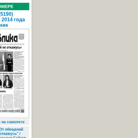
ОМЕРЕ
(5190)
 2014 года
ник
- на самолете
От обещаний
откажусь" /