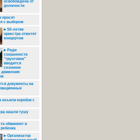
освобождена от
должности
в просят
ся с выбором
50-летие
оркестра отметят
концертом
Ради
сохранности
"грунтовок"
вводится
сезонное
е движения
ов
ся документы на
новационных
 изъяли коробок с
ера нашли тушу
та обвиняют в
 ребенка
Организатор