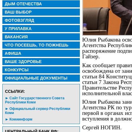
ДЫМ ОТЕЧЕСТВА
ВАШ ВЫБОР
ФОТОВЗГЛЯД
У ПРИЛАВКА
ВАКАНСИЯ
Юлия Рыбакова осво
Агентства Республи
ЧТО ПОСЕЕШЬ, ТО ПОЖНЕШЬ
распоряжение подпи
АФИША
Гайзер.
ВАШЕ ЗДОРОВЬЕ
Как сообщает прави
КОНКУРСЫ
освобождена от зан
статьи 84 Конституц
ОФИЦИАЛЬНЫЕ ДОКУМЕНТЫ
статьи 7 Закона Рес
Правительстве Респу
CСЫЛКИ:
исполнительной вла
Сайт Государственного Совета
Юлия Рыбакова зани
Республики Коми
Агентства РК по тури
Официальный сервер Республики
первой в органах ис
Коми
вступления в должно
Комиинформ
Сергей НОГИН.
ЦЕНТРАЛЬНЫЙ БАНК РФ: