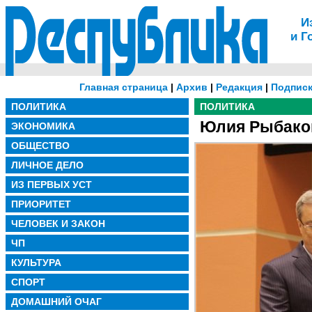
И
и Г
Главная страница
|
Архив
|
Редакция
|
Подписк
ПОЛИТИКА
ПОЛИТИКА
Юлия Рыбаков
ЭКОНОМИКА
ОБЩЕСТВО
ЛИЧНОЕ ДЕЛО
ИЗ ПЕРВЫХ УСТ
ПРИОРИТЕТ
ЧЕЛОВЕК И ЗАКОН
ЧП
КУЛЬТУРА
СПОРТ
ДОМАШНИЙ ОЧАГ