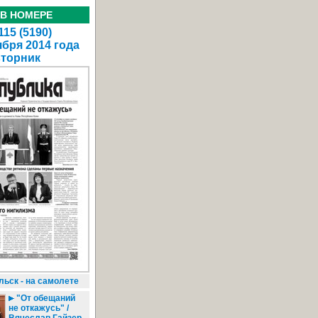
 В НОМЕРЕ
15 (5190)
ября 2014 года
вторник
ьск - на самолете
"От обещаний
не откажусь" /