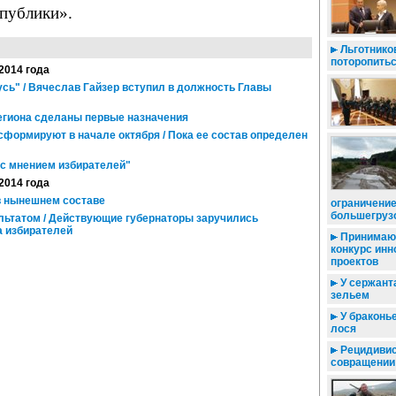
спублики».
Льготнико
поторопить
 2014 года
сь" / Вячеслав Гайзер вступил в должность Главы
егиона сделаны первые назначения
формируют в начале октября / Пока ее состав определен
с мнением избирателей"
 2014 года
в нынешнем составе
ограничени
большегруз
ьтатом / Действующие губернаторы заручились
 избирателей
Принимают
конкурс ин
проектов
У сержанта
зельем
У браконь
лося
Рецидивис
совращении