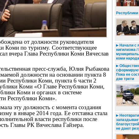
Республики
бождена от должности руководителя
Начали с 
ки Коми по туризму. Соответствующее
нигилизма /
сал вчера Глава Республики Коми Вячеслав
муниципаль
коми народ
Обществен
тельственная пресс-служба, Юлия Рыбакова
сформируют 
имаемой должности на основании пункта 8
Пока ее сос
две трети
ии Республики Коми, пункта 6 части 2
публики Коми «О Главе Республики Коми,
блики Коми и органах в системе
сти Республики Коми».
мала эту должность с момента создания
зму в январе 2014 года. Ее отставка стала
Неотврати
полнительной власти республики после
запаздывает
сть Главы РК Вячеслава Гайзера.
благоустрой
не дают рез