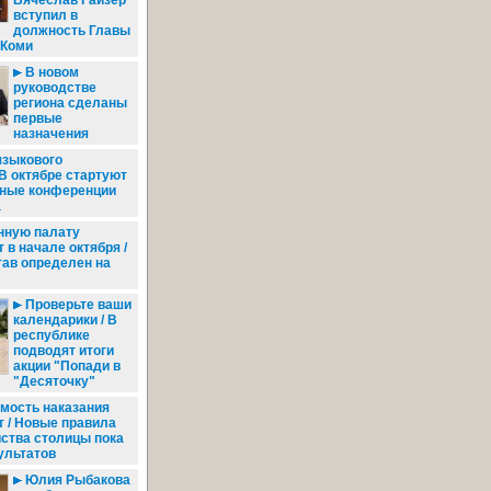
Вячеслав Гайзер
вступил в
должность Главы
 Коми
В новом
руководстве
региона сделаны
первые
назначения
языкового
 В октябре стартуют
ные конференции
а
ную палату
в начале октября /
тав определен на
Проверьте ваши
календарики / В
республике
подводят итоги
акции "Попади в
"Десяточку"
мость наказания
 / Новые правила
ства столицы пока
ультатов
Юлия Рыбакова