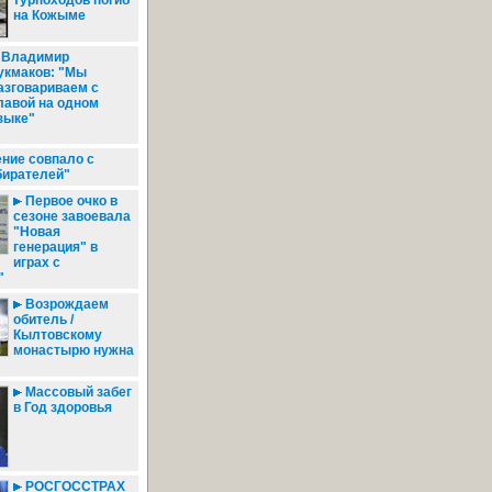
турпоходов погиб
на Кожыме
Владимир
укмаков: "Мы
азговариваем с
лавой на одном
зыке"
ние совпало с
бирателей"
Первое очко в
сезоне завоевала
"Новая
генерация" в
играх с
"
Возрождаем
обитель /
Кылтовскому
монастырю нужна
Массовый забег
в Год здоровья
РОСГОССТРАХ