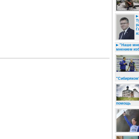
Т
р
Г
я
"Наше мне
мнением из
"Сибиряком
помощь