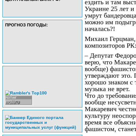
ездить и там выс
Украине 25 лет и
умрут бандеровца
можно им подыгр
ПРОГНОЗ ПОГОДЫ:
началась?!
Михаил Герцман,
композиторов РК
– Депутат Федоро
верю, что Макаре
вообще) фашисто
утверждают это. 
хорошо знаком с 
музыка не врет.
Что до требования
вообще несусветн
Макаревич честно
культуру неоспор
время все объясни
фашистом, станет