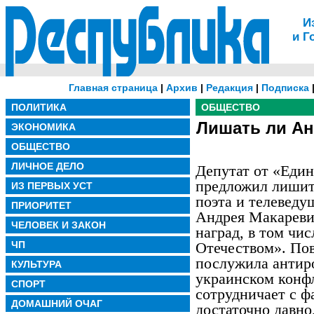
И
и Г
Главная страница
|
Архив
|
Редакция
|
Подписка
ПОЛИТИКА
ОБЩЕСТВО
Лишать ли Ан
ЭКОНОМИКА
ОБЩЕСТВО
ЛИЧНОЕ ДЕЛО
Депутат от «Еди
предложил лишить
ИЗ ПЕРВЫХ УСТ
поэта и телеведу
ПРИОРИТЕТ
Андрея Макареви
ЧЕЛОВЕК И ЗАКОН
наград, в том чис
ЧП
Отечеством». Пов
послужила антир
КУЛЬТУРА
украинском конф
СПОРТ
сотрудничает с ф
ДОМАШНИЙ ОЧАГ
достаточно давно