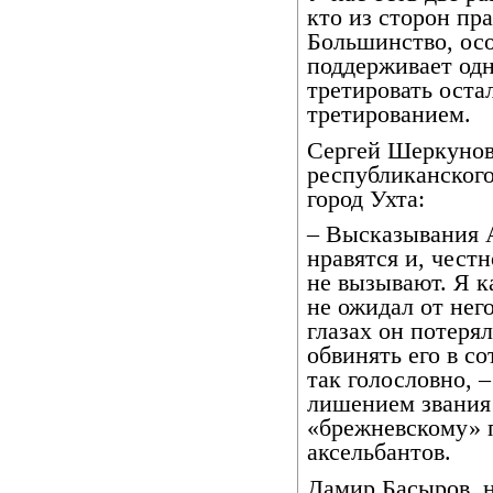
кто из сторон пра
Большинство, осо
поддерживает од
третировать оста
третированием.
Сергей Шеркунов,
республиканского
город Ухта:
– Высказывания 
нравятся и, честн
не вызывают. Я к
не ожидал от нег
глазах он потеря
обвинять его в с
так голословно, –
лишением звания 
«брежневскому» 
аксельбантов.
Дамир Басыров, 