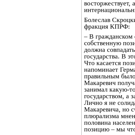
восторжествует, 
интернациональ
Болеслав Скроцки
фракция КПРФ:
– В гражданском 
собственную пози
должна совпадат
государства. В э
Что касается поз
напоминает Герма
правильным было
Макаревич получа
занимал какую-то
государством, а з
Лично я не солид
Макаревича, но с
плюрализма мнен
половина населе
позицию – мы что