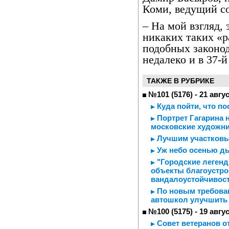
Коми, ведущий с
– На мой взгляд, 
никаких таких «р
подобных законо
недалеко и в 37-й
ТАКЖЕ В РУБРИКЕ
№101 (5176) - 21 авгу
Куда пойти, что п
Портрет Гагарина н
московские художн
Лучшим участковы
Уж небо осенью 
"Городские легенд
объекты благоустро
вандалоустойчивос
По новым требован
автошкол улучшить 
№100 (5175) - 19 авгу
Совет ветеранов о