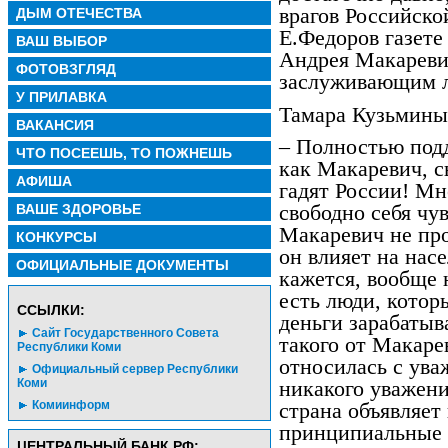
врагов Российско
ДЫМ ОТЕЧЕСТВА
Е.Федоров газете
ВАШ ВЫБОР
Андрея Макареви
ФОТОВЗГЛЯД
заслуживающим л
У ПРИЛАВКА
Тамара Кузьмины
ВАКАНСИЯ
– Полностью под
ЧТО ПОСЕЕШЬ, ТО ПОЖНЕШЬ
как Макаревич, с
АФИША
гадят России! Мн
ВАШЕ ЗДОРОВЬЕ
свободно себя чу
Макаревич не про
КОНКУРСЫ
он влияет на нас
ОФИЦИАЛЬНЫЕ ДОКУМЕНТЫ
кажется, вообще 
есть люди, которы
CСЫЛКИ:
деньги зарабатыв
Сайт Государственного Совета
такого от Макаре
Республики Коми
относилась с ува
Официальный сервер Республики
Коми
никакого уважени
Комиинформ
страна объявляет 
принципиальные р
ЦЕНТРАЛЬНЫЙ БАНК РФ: