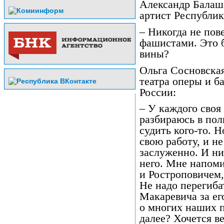
Александр Балашо
артист Республи
– Никогда не пов
фашистами. Это б
вины?
Ольга Сосновская
театра оперы и б
России:
– У каждого своя
разбираюсь в пол
судить кого-то. Н
свою работу, и не
заслуженно. И ни
него. Мне напом
и Ростроповичем,
Не надо перегиба
Макаревича за ег
о многих наших п
далее? Хочется в