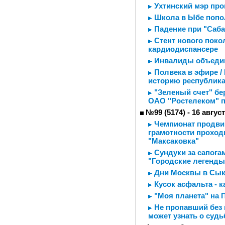
Ухтинский мэр про
Школа в Ыбе попо
Падение при "Саба
Стент нового поко
кардиодиспансере
Инвалиды объедин
Полвека в эфире /
историю республика
"Зеленый счет" бе
ОАО "Ростелеком" п
№99 (5174) - 16 авгус
Чемпионат продви
грамотности проход
"Максаковка"
Сундуки за сапога
"Городские легенды
Дни Москвы в Сык
Кусок асфальта - 
"Моя планета" на 
Не пропавший без 
может узнать о судь