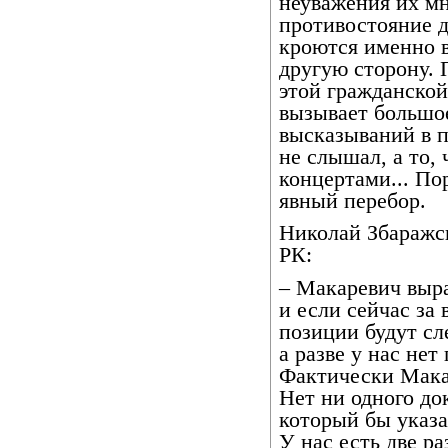
неуважения их мн
противостояние 
кроются именно в
другую сторону. 
этой гражданской 
вызывает большо
высказываний в 
не слышал, а то, 
концертами... Пор
явный перебор.
Николай Збаражс
РК:
– Макаревич выр
и если сейчас за
позиции будут сл
а разве у нас нет
Фактически Мака
Нет ни одного до
который бы указа
У нас есть две р