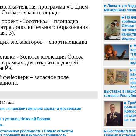
азвлека-тельная программа «С Днем
Лишать ли Анд
Макаревича звани
 Стефановская площадь.
По но
 проект «Зооэтика» – площадка
требова
Сможет
ентра дополнительного образования
автошк
я, 3).
качеств
водите
щих экскаваторов – спортплощадка
М
.
Ко
"Гл
ставки «Золотая коллекция Союза
вы
 в рамках дня открытых дверей –
ка
ея РК.
К
на
 фейерверк – запасное поле
ис
адиона.
пр
пе
выставке в Наци
галерее Республ
014 года
Граб
больш
ене печорской гимназии создали московские
Коми 
неско
л ухтинец Николай Борцов
на ав
ло…
 столичная реальность / Новые объекты
Беспредел в от
т проверку на вандалоустойчивость
Почему в отноше