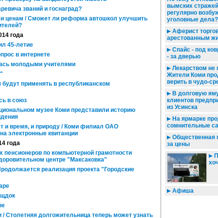
вымских стражей
ревича званий и госнаград?
регулярно возбу
и ценам / Сможет ли реформа автошкол улучшить
уголовные дела?
ителей?
Аферист торго
014 года
арестованным ж
ил 45-летие
Спайс - под ков
прос в интернете
- за дверью
ась молодыми учителями
Лекарством не 
"
Жители Коми пр
верить в чудо-ср
я будут применять в республиканском
В долговую яму
ь в союз
клиентов предпр
из Усинска
ациональном музее Коми представили историю
идения
На ярмарке пр
сомнительные с
 и время, и природу / Коми филиал ОАО
 на электронные квитанции
Общественная 
14 года
за цены
 пенсионеров по компьютерной грамотности
П
здоровительном центре "Максаковка"
хоч
Продолжается реализация проекта "Городские
аре
Афиша
ещдок
ре
 / Столетняя долгожительница теперь может узнать