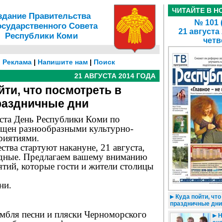
ЧИТАЙТЕ В Н
здание Правительства
№ 101 
осударственного Совета
21 августа
Республики Коми
четв
|
Реклама
|
Напишите нам
|
Поиск
21 АВГУСТА 2014 ГОДА
йти, что посмотреть в
раздничные дни
ста День Республики Коми по
ыщен разнообразными культурно-
риятиями.
тва стартуют накануне, 21 августа,
одные. Предлагаем вашему вниманию
тий, которые гости и жители столицы
ни.
Куда пойти, что
праздничные дни
амбля песни и пляски Черноморского
Н