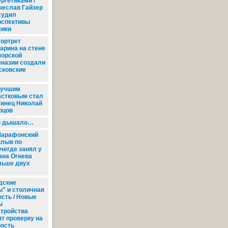
ргетиками /
чеслав Гайзер
судил
рспективы
лики
ортрет
гарина на стене
чорской
мназии создали
сковские
учшим
астковым стал
тинец Николай
рцов
ю дышало…
арафонский
плыв по
чегде занял у
ана Огнева
льше двух
дские
" и столичная
сть / Новые
ы
стройства
т проверку на
ость