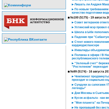
Лишать ли Андрея Мака
По новым требованиям 
качество подготовки вод
№100 (5175) - 19 августа 2
Совет ветеранов отмет
Ухтинский мэр провел о
Школа в Ыбе пополнил
Падение при "Сабантуе
Стент нового поколени
кардиодиспансере
Инвалиды объединилис
Полвека в эфире / В Н
республиканского телев
"Зеленый счет" бережет
"Ростелеком" переходит
№99 (5174) - 16 августа 20
Чемпионат продвинутых
проходит в социально-о
Сундуки за сапогами / 
легенды"
Дни Москвы в Сыктывк
Кусок асфальта - как в
"Моя планета" на Печо
Не пропавший без вести