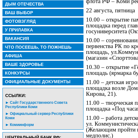
флота РФ – Коми ре
ДЫМ ОТЕЧЕСТВА
22 августа, пятница
ВАШ ВЫБОР
10.00 – открытие п
ФОТОВЗГЛЯД
площадка перед гла
У ПРИЛАВКА
госуниверситета (Ок
ВАКАНСИЯ
10.00 – соревновани
первенства РК по кр
ЧТО ПОСЕЕШЬ, ТО ПОЖНЕШЬ
площадь, ул.Коммун
АФИША
(магазин «Спорттова
ВАШЕ ЗДОРОВЬЕ
10.30 – открытие «Г
площадь (ярмарка бу
КОНКУРСЫ
11.00 – детская игр
ОФИЦИАЛЬНЫЕ ДОКУМЕНТЫ
площадка возле Дома
Кирова, 21).
CСЫЛКИ:
11.00 – творческая
Сайт Государственного Совета
Республики Коми
площадка «Под часа
Официальный сервер Республики
11.00 – работа детс
Коми
ул. Коммунистическ
Комиинформ
(Желающим пройти п
медполис.)
ЦЕНТРАЛЬНЫЙ БАНК РФ: