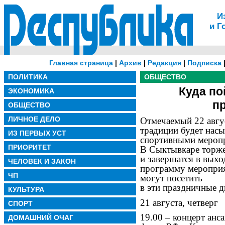
И
и Г
Главная страница
|
Архив
|
Редакция
|
Подписка
ПОЛИТИКА
ОБЩЕСТВО
Куда по
ЭКОНОМИКА
п
ОБЩЕСТВО
ЛИЧНОЕ ДЕЛО
Отмечаемый 22 авгу
традиции будет нас
ИЗ ПЕРВЫХ УСТ
спортивными мероп
ПРИОРИТЕТ
В Сыктывкаре торжес
и завершатся в вых
ЧЕЛОВЕК И ЗАКОН
программу мероприя
ЧП
могут посетить
в эти праздничные д
КУЛЬТУРА
21 августа, четверг
СПОРТ
19.00 – концерт анс
ДОМАШНИЙ ОЧАГ