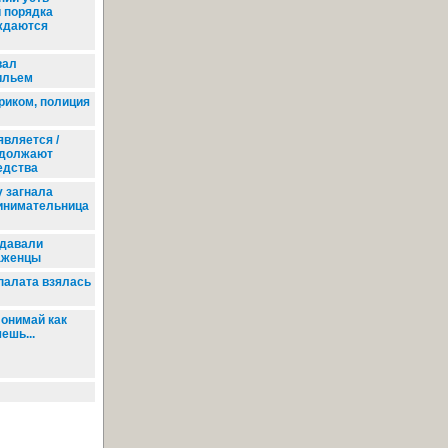
 порядка
ждаются
вал
ильем
риком, полиция
является /
одолжают
едства
 загнала
инимательница
одавали
аженцы
палата взялась
онимай как
ешь...