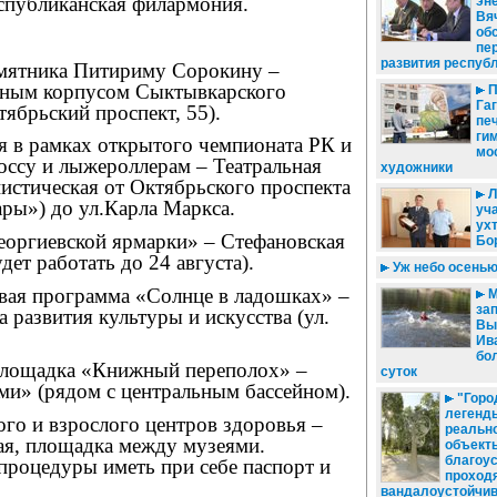
спубликанская филармония.
эне
Вя
об
пе
развития респуб
амятника Питириму Сорокину –
вным корпусом Сыктывкарского
П
Га
тябрьский проспект, 55).
пе
ги
я в рамках открытого чемпионата РК и
мо
оссу и лыжероллерам – Театральная
художники
истическая от Октябрьского проспекта
Л
ры») до ул.Карла Маркса.
уч
ух
еоргиевской ярмарки» – Стефановская
Бо
дет работать до 24 августа).
Уж небо осень
овая программа «Солнце в ладошках» –
М
за
 развития культуры и искусства (ул.
Вы
Ив
бо
 площадка «Книжный переполох» –
суток
ми» (рядом с центральным бассейном).
"Горо
легенды
кого и взрослого центров здоровья –
реально
ая, площадка между музеями.
объект
благоу
роцедуры иметь при себе паспорт и
проходя
вандалоустойчив