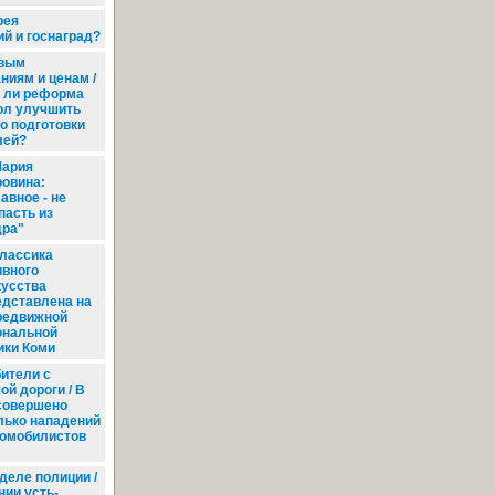
рея
й и госнаград?
вым
ниям и ценам /
 ли реформа
ол улучшить
о подготовки
лей?
ария
ровина:
авное - не
пасть из
дра"
лассика
ивного
кусства
едставлена на
редвижной
ональной
ики Коми
ители с
ой дороги / В
совершено
лько нападений
томобилистов
деле полиции /
нии усть-