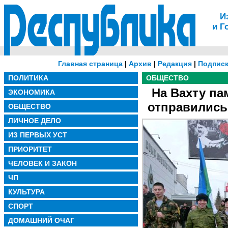
И
и Г
Главная страница
|
Архив
|
Редакция
|
Подписк
ПОЛИТИКА
ОБЩЕСТВО
На Вахту па
ЭКОНОМИКА
отправились
ОБЩЕСТВО
ЛИЧНОЕ ДЕЛО
ИЗ ПЕРВЫХ УСТ
ПРИОРИТЕТ
ЧЕЛОВЕК И ЗАКОН
ЧП
КУЛЬТУРА
СПОРТ
ДОМАШНИЙ ОЧАГ