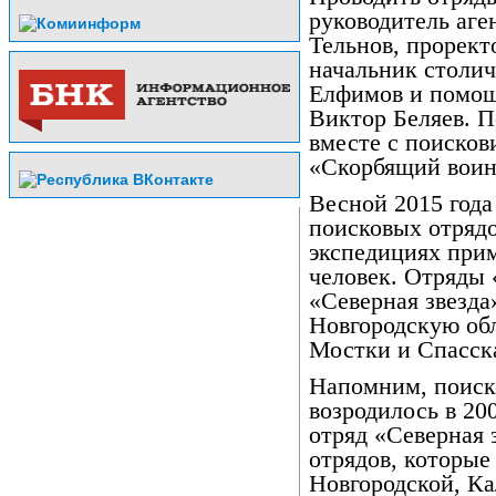
руководитель аге
Тельнов, прорек
начальник столич
Елфимов и помощ
Виктор Беляев. П
вместе с поисков
«Скорбящий воин
Весной 2015 года
поисковых отряд
экспедициях прим
человек. Отряды 
«Северная звезда
Новгородскую обл
Мостки и Спасска
Напомним, поиск
возродилось в 20
отряд «Северная 
отрядов, которые
Новгородской, Ка