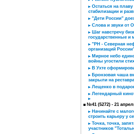
Остаться на плаву 
стабилизации и раз
"Дети России" дое
Слова и звуки от 
Шаг навстречу биз
государственные и 
"РН - Северная неф
организаций России
Мирное небо едино
войны угостили сти
В Ухте сформирова
Бронзовая чаша вм
закрыли на реставр
Лещенко в подаро
Легендарный кинот
№41 (5272) - 21 апрел
Начинайте с малого
строить карьеру у с
Точка, точка, запя
участников "Тотальн