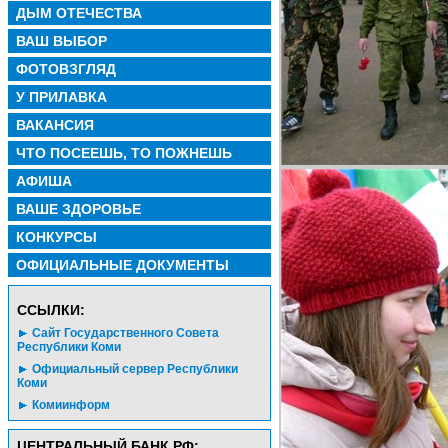
ДЫМ ОТЕЧЕСТВА
ВАШ ВЫБОР
ФОТОВЗГЛЯД
У ПРИЛАВКА
ВАКАНСИЯ
ЧТО ПОСЕЕШЬ, ТО ПОЖНЕШЬ
АФИША
ВАШЕ ЗДОРОВЬЕ
КОНКУРСЫ
ОФИЦИАЛЬНЫЕ ДОКУМЕНТЫ
CСЫЛКИ:
Сайт Государственного Совета
Республики Коми
Официальный сервер Республики
Коми
Комиинформ
ЦЕНТРАЛЬНЫЙ БАНК РФ: