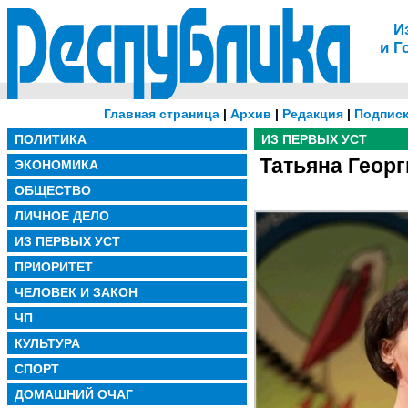
И
и Г
Главная страница
|
Архив
|
Редакция
|
Подписк
ПОЛИТИКА
ИЗ ПЕРВЫХ УСТ
Татьяна Георг
ЭКОНОМИКА
ОБЩЕСТВО
ЛИЧНОЕ ДЕЛО
ИЗ ПЕРВЫХ УСТ
ПРИОРИТЕТ
ЧЕЛОВЕК И ЗАКОН
ЧП
КУЛЬТУРА
СПОРТ
ДОМАШНИЙ ОЧАГ