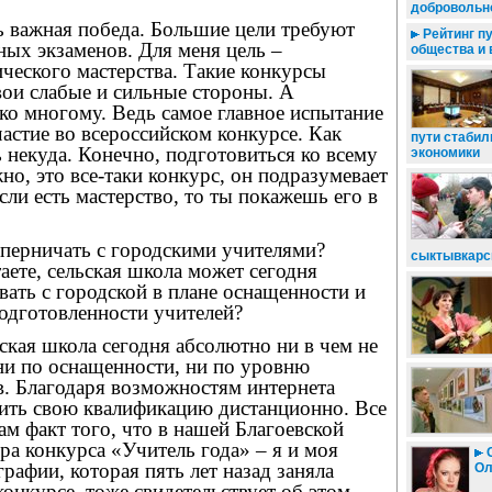
добровольн
ь важная победа. Большие цели требуют
Рейтинг п
ых экзаменов. Для меня цель –
общества и 
ческого мастерства. Такие конкурсы
вои слабые и сильные стороны. А
 ко многому. Ведь самое главное испытание
частие во всероссийском конкурсе. Как
пути стабил
ь некуда. Конечно, подготовиться ко всему
экономики
о, это все-таки конкурс, он подразумевает
ли есть мастерство, то ты покажешь его в
оперничать с городскими учителями?
сыктывкарс
аете, сельская школа может сегодня
ать с городской в плане оснащенности и
одготовленности учителей?
ьская школа сегодня абсолютно ни в чем не
ни по оснащенности, ни по уровню
в. Благодаря возможностям интернета
ить свою квалификацию дистанционно. Все
сам факт того, что в нашей Благоевской
ра конкурса «Учитель года» – я и моя
С
графии, которая пять лет назад заняла
Ол
конкурсе, тоже свидетельствует об этом.