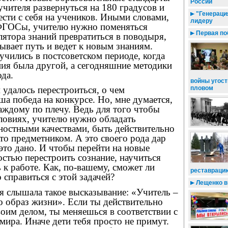
России
чителя развернуться на 180 градусов и
"Генераци
ести с себя на учеников. Иными словами,
лидеру
ФГОСы, учителю нужно поменяться
Первая по
лятора знаний превратиться в поводыря,
ывает путь и ведет к новым знаниям.
учились в постсоветском периоде, когда
ия была другой, а сегодняшние методики
да.
войны угост
пловом
 удалось перестроиться, о чем
аша победа на конкурсе. Но, мне думается,
каждому по плечу. Ведь для того чтобы
словиях, учителю нужно обладать
остными качествами, быть действительно
сто предметником. А это своего рода дар
это дано. И чтобы перейти на новые
стью перестроить сознание, научиться
 к работе. Как, по-вашему, сможет ли
реставраци
 справиться с этой задачей?
Лещенко в
о я слышала такое высказывание: «Учитель –
то образ жизни». Если ты действительно
оим делом, ты меняешься в соответствии с
мира. Иначе дети тебя просто не примут.