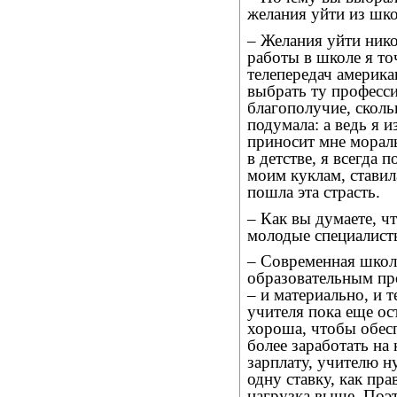
желания уйти из шк
– Желания уйти никог
работы в школе я то
телепередач америка
выбрать ту професси
благополучие, сколь
подумала: а ведь я 
приносит мне морал
в детстве, я всегда 
моим куклам, ставил
пошла эта страсть.
– Как вы думаете, ч
молодые специалист
– Современная школ
образовательным пр
– и материально, и 
учителя пока еще ос
хороша, чтобы обес
более заработать на
зарплату, учителю н
одну ставку, как пра
нагрузка выше. Поэ