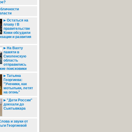
ое?
убличности
власти
Остаться на
плаву / В
правительстве
Коми обсудили
изации и развития
На Вахту
памяти в
Смоленскую
область
отправились
кие поисковики
Татьяна
Георгиева:
"Ученики, как
мотыльки, летят
на огонь"
"Дети России"
доехали до
Сыктывкара
лова и звуки от
ьги Георгиевой