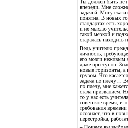
Ты должен быть не п
впереди. Мне сложно
задачей. Могу сказат
понятна. В новых г
стандартах есть хор
и не мыслю учительс
такой меркой и подх
старалась находить 
Ведь учителю прежде
личность, требующая
его мозги неживым 
даже преступно. Зн
новые горизонты, а 
грузом. Что касаетс
задача по плечу… В
по плечу, мне кажетс
стала призванием. Н
то у нас есть учител
советское время, и 
требования времени 
осознает, что в нов
перестройка, работа
– Почему вы выбрал