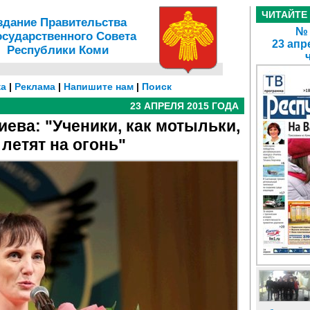
ЧИТАЙТЕ
здание Правительства
№ 
осударственного Совета
23 апр
Республики Коми
а
|
Реклама
|
Напишите нам
|
Поиск
23 АПРЕЛЯ 2015 ГОДА
иева: "Ученики, как мотыльки,
летят на огонь"