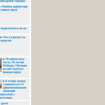
 Звёздном городке
Новому директору
- новые идеи
переносится из-за
Что я сделал за
неделю
70 проектов в
честь 70-летия
Победы / Лучшие
из них получат
финансовую
К этому нужно
стремиться / О
цивилизованном
общении
ователей с
ителями
- дело