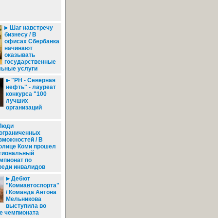
Шаг навстречу
бизнесу / В
офисах Сбербанка
начинают
оказывать
государственные
льные услуги
"РН - Северная
нефть" - лауреат
конкурса "100
лучших
организаций
Люди
ограниченных
зможностей / В
олице Коми прошел
гиональный
мпионат по
реди инвалидов
Дебют
"Комиавтоспорта"
/ Команда Антона
Мельникова
выступила во
е чемпионата