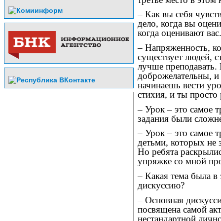
– Как вы себя чувст
дело, когда вы оцени
когда оценивают вас
– Напряженность, ко
существует людей, с
лучше преподавать.
доброжелательны, и 
начинаешь вести уро
стихия, и ты просто
– Урок – это самое 
задания были сложн
– Урок – это самое 
детьми, которых не з
Но ребята раскрылис
упряжке со мной про
– Какая тема была в
дискуссию?
– Основная дискусси
посвящена самой акт
нестандартной личн