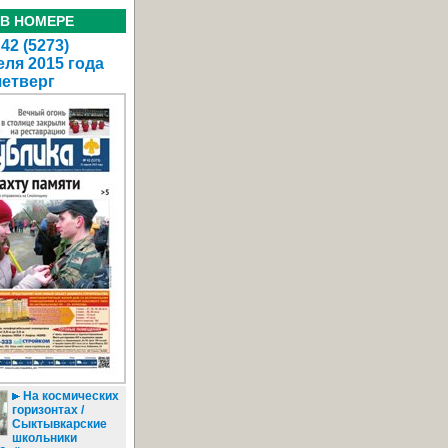
 В НОМЕРЕ
42 (5273)
еля 2015 года
четверг
На космических
горизонтах /
Сыктывкарские
школьники