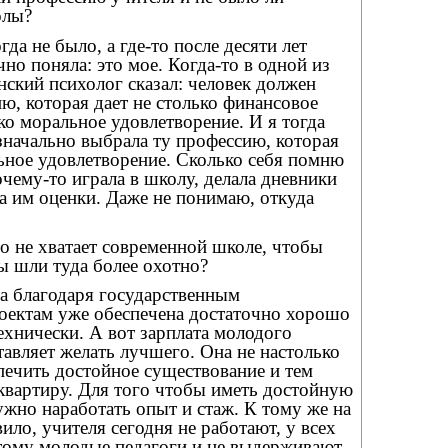
олы?
да не было, а где-то после десяти лет
чно поняла: это мое. Когда-то в одной из
нский психолог сказал: человек должен
ю, которая дает не столько финансовое
ко моральное удовлетворение. И я тогда
изначально выбрала ту профессию, которая
ьное удовлетворение. Сколько себя помню
почему-то играла в школу, делала дневники
а им оценки. Даже не понимаю, откуда
то не хватает современной школе, чтобы
ы шли туда более охотно?
а благодаря государственным
оектам уже обеспечена достаточно хорошо
технически. А вот зарплата молодого
тавляет желать лучшего. Она не настолько
печить достойное существование и тем
 квартиру. Для того чтобы иметь достойную
ужно наработать опыт и стаж. К тому же на
вило, учителя сегодня не работают, у всех
тому молодые педагоги и не выдерживают