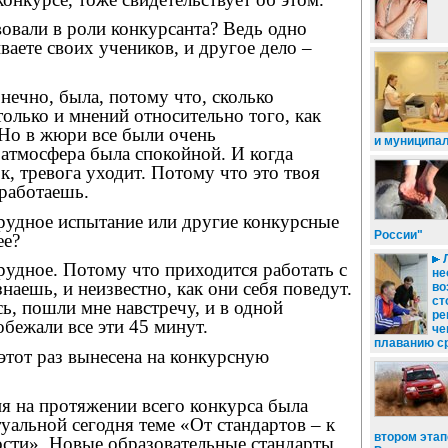
вовали в роли конкурсанта? Ведь одно
ваете своих учеников, и другое дело –
.
нечно, была, потому что, сколько
только и мнений относительно того, как
 Но в жюри все были очень
и муниципа
атмосфера была спокойной. И когда
к, тревога уходит. Потому что это твоя
 работаешь.
трудное испытание или другие конкурсные
России"
ее?
трудное. Потому что приходится работать с
не
наешь, и неизвестно, как они себя поведут.
во
ст
ь, пошли мне навстречу, и в одной
ре
бежали все эти 45 минут.
че
плаванию с
 этот раз вынесена на конкурсную
я на протяжении всего конкурса была
уальной сегодня теме «От стандартов – к
втором этап
ости». Новые образовательные стандарты