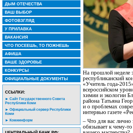
ДЫМ ОТЕЧЕСТВА
ВАШ ВЫБОР
ФОТОВЗГЛЯД
У ПРИЛАВКА
ВАКАНСИЯ
ЧТО ПОСЕЕШЬ, ТО ПОЖНЕШЬ
АФИША
ВАШЕ ЗДОРОВЬЕ
КОНКУРСЫ
На прошлой неделе 
республиканский кон
ОФИЦИАЛЬНЫЕ ДОКУМЕНТЫ
«Учитель года-2015»
всероссийском уровн
CСЫЛКИ:
химии и экологии Б
Сайт Государственного Совета
района Татьяна Георг
Республики Коми
и о проблемах совре
Официальный сервер Республики
интервью газете «Ре
Коми
– Что для вас лично
Комиинформ
обязывает к чему-то
вашего мастерства?
ЦЕНТРАЛЬНЫЙ БАНК РФ: