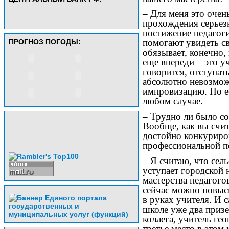
– Для меня это очен
прохождения серьезн
постижение педагоги
помогают увидеть с
ПРОГНОЗ ПОГОДЫ:
обязывает, конечно,
еще впереди – это у
говорится, отступат
абсолютно невозможн
импровизацию. Но ес
любом случае.
– Трудно ли было с
Вообще, как вы счит
достойно конкуриров
профессиональной п
– Я считаю, что сел
уступает городской 
мастерства педагого
сейчас можно повыс
в руках учителя. И 
школе уже два призе
коллега, учитель гео
третье место в этом 