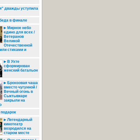
я" дважды уступила
беда в финале
Мирное небо
едино для всех /
Ветеранов
Великой
Отечественной
или стихами и
В Ухте
сформирован
женский батальон
Бронзовая чаша
вместо чугунной /
Вечный огонь в
Сыктывкаре
закрыли на
ю
 подарок
Легендарный
кинотеатр
возродился на
старом месте