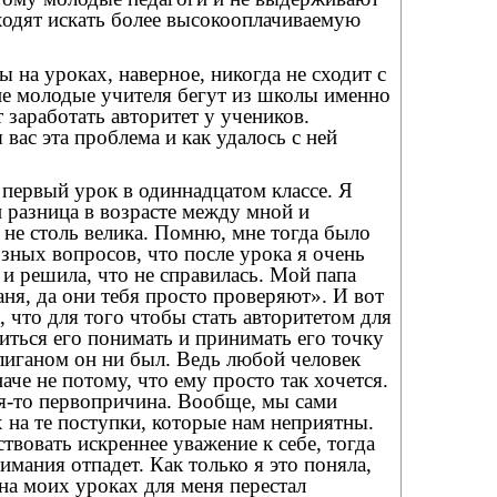
ходят искать более высокооплачиваемую
 на уроках, наверное, никогда не сходит с
ие молодые учителя бегут из школы именно
т заработать авторитет у учеников.
вас эта проблема и как удалось с ней
первый урок в одиннадцатом классе. Я
 разница в возрасте между мной и
не столь велика. Помню, мне тогда было
рзных вопросов, что после урока я очень
 и решила, что не справилась. Мой папа
аня, да они тебя просто проверяют». И вот
, что для того чтобы стать авторитетом для
иться его понимать и принимать его точку
лиганом он ни был. Ведь любой человек
наче не потому, что ему просто так хочется.
кая-то первопричина. Вообще, мы сами
на те поступки, которые нам неприятны.
твовать искреннее уважение к себе, тогда
мания отпадет. Как только я это поняла,
на моих уроках для меня перестал