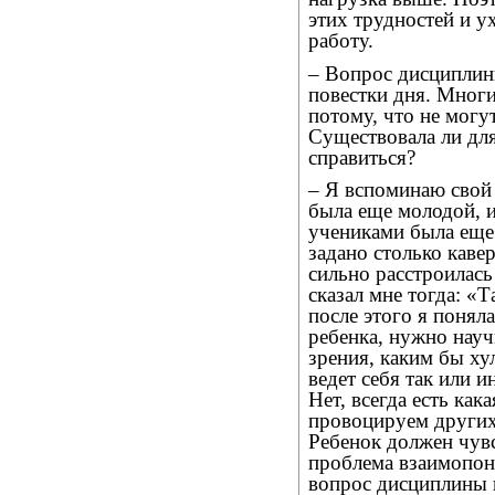
этих трудностей и у
работу.
– Вопрос дисциплины
повестки дня. Мног
потому, что не могу
Существовала ли для 
справиться?
– Я вспоминаю свой 
была еще молодой, и
учениками была еще 
задано столько каве
сильно расстроилась
сказал мне тогда: «Т
после этого я поняла
ребенка, нужно науч
зрения, каким бы ху
ведет себя так или и
Нет, всегда есть ка
провоцируем других 
Ребенок должен чувс
проблема взаимопони
вопрос дисциплины 