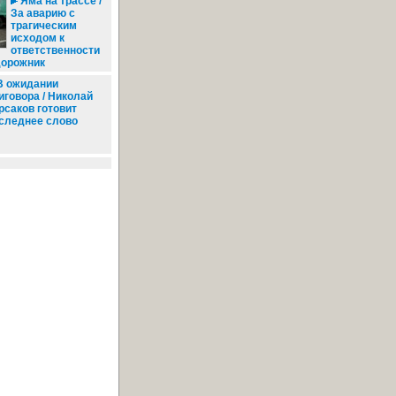
Яма на трассе /
За аварию с
трагическим
исходом к
ответственности
дорожник
 ожидании
иговора / Николай
рсаков готовит
следнее слово