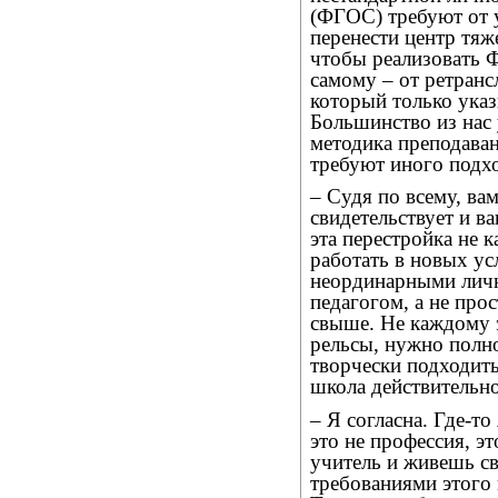
(ФГОС) требуют от у
перенести центр тяж
чтобы реализовать 
самому – от ретранс
который только указ
Большинство из нас 
методика преподаван
требуют иного подхо
– Судя по всему, вам
свидетельствует и в
эта перестройка не 
работать в новых у
неординарными личн
педагогом, а не про
свыше. Не каждому 
рельсы, нужно полно
творчески подходить
школа действительно
– Я согласна. Где-т
это не профессия, э
учитель и живешь св
требованиями этого 