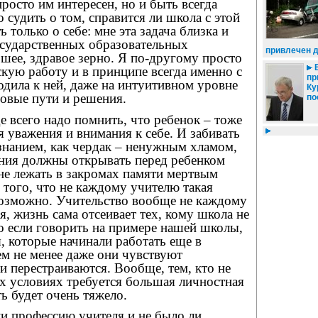
росто им интересен, но и быть всегда
 судить о том, справится ли школа с этой
ь только о себе: мне эта задача близка и
осударственных образовательных
привлечен 
ошее, здравое зерно. Я по-другому просто
В
кую работу и в принципе всегда именно с
пр
одила к ней, даже на интуитивном уровне
Ку
новые пути и решения.
по
 всего надо помнить, что ребенок – тоже
 уважения и внимания к себе. И забивать
знанием, как чердак – ненужным хламом,
ания должны открывать перед ребенком
не лежать в закромах памяти мертвым
я того, что не каждому учителю такая
озможно. Учительство вообще не каждому
я, жизнь сама отсеивает тех, кому школа не
о если говорить на примере нашей школы,
я, которые начинали работать еще в
тем не менее даже они чувствуют
и перестраиваются. Вообще, тем, кто не
ых условиях требуется большая личностная
ть будет очень тяжело.
и профессию учителя и не было ли