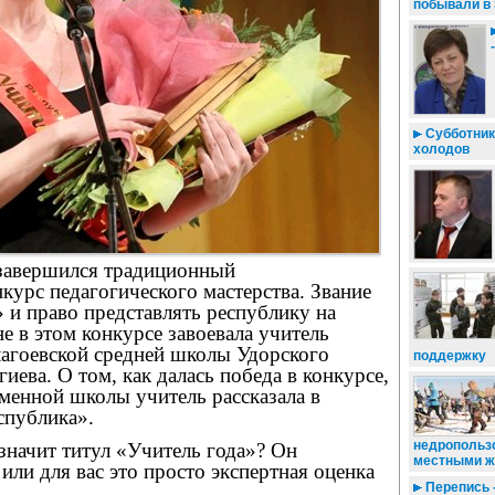
побывали в
Субботник 
холодов
завершился традиционный
курс педагогического мастерства. Звание
 и право представлять республику на
е в этом конкурсе завоевала учитель
лагоевской средней школы Удорского
поддержку
иева. О том, как далась победа в конкурсе,
менной школы учитель рассказала в
спублика».
недропольз
 значит титул «Учитель года»? Он
местными ж
 или для вас это просто экспертная оценка
Перепись 