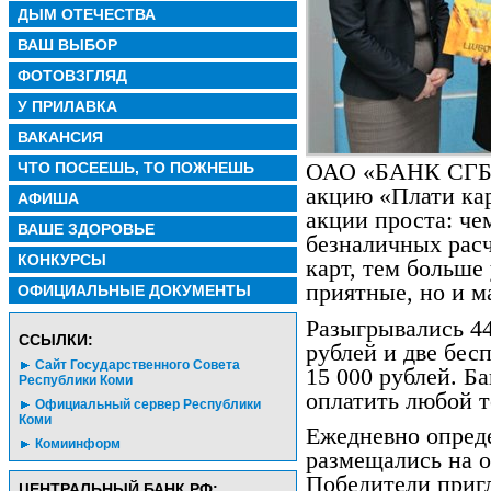
ДЫМ ОТЕЧЕСТВА
ВАШ ВЫБОР
ФОТОВЗГЛЯД
У ПРИЛАВКА
ВАКАНСИЯ
ЧТО ПОСЕЕШЬ, ТО ПОЖНЕШЬ
ОАО «БАНК СГБ» 
акцию «Плати кар
АФИША
акции проста: че
ВАШЕ ЗДОРОВЬЕ
безналичных расч
КОНКУРСЫ
карт, тем больше
приятные, но и м
ОФИЦИАЛЬНЫЕ ДОКУМЕНТЫ
Разыгрывались 4
CСЫЛКИ:
рублей и две бес
Сайт Государственного Совета
15 000 рублей. Б
Республики Коми
оплатить любой т
Официальный сервер Республики
Коми
Ежедневно опреде
Комиинформ
размещались на о
Победители пригл
ЦЕНТРАЛЬНЫЙ БАНК РФ: