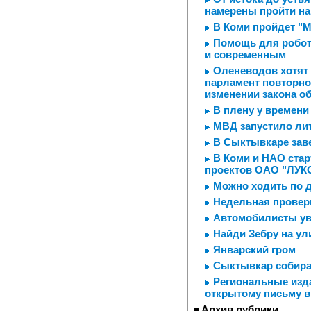
намерены пройти на
В Коми пройдет "М
Помощь для робот
и современным
Оленеводов хотят 
парламент повторно
изменении закона о
В плену у времени
МВД запустило ли
В Сыктывкаре зав
В Коми и НАО стар
проектов ОАО "ЛУК
Можно ходить по 
Недельная провер
Автомобилисты ув
Найди Зебру на ул
Январский гром
Сыктывкар собира
Региональные изда
открытому письму в
Архив рубрики