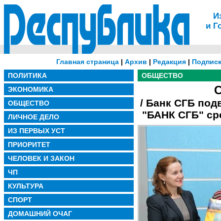
И
и Г
Главная страница
|
Архив
|
Редакция
|
Подписк
ПОЛИТИКА
ОБЩЕСТВО
С
ЭКОНОМИКА
/ Банк СГБ под
ОБЩЕСТВО
"БАНК СГБ" ср
ЛИЧНОЕ ДЕЛО
ИЗ ПЕРВЫХ УСТ
ПРИОРИТЕТ
ЧЕЛОВЕК И ЗАКОН
ЧП
КУЛЬТУРА
СПОРТ
ДОМАШНИЙ ОЧАГ