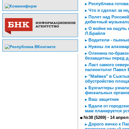
Республика готова
Что я сделал за н
Полет над Россией
дебютный музыкал
О войне на ощупь с
Л.Брайля
Водители - пьяные
Нужны ли алкома
Оленина по-брако
беззащитны перед 
Ласт самого северн
палеонтолог Павел 
"Маёвка" в Сыктыв
обустройство площа
Бухгалтеры узнали
фискальных органо
Ваш защитник
Вдали от городски
мам планируется ус
№38 (5269) - 14 апрел
Дорого яичко к Пас
появился новый арт