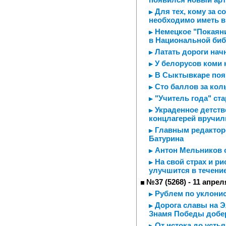
Для тех, кому за с
необходимо иметь в
Немецкое "Покаяни
в Национальной биб
Латать дороги начн
У белорусов коми
В Сыктывкаре поя
Сто баллов за ко
"Учитель года" ста
Украденное детств
концлагерей вручи
Главным редакторо
Батурина
Антон Мельников о
На свой страх и ри
улучшится в течение
№37 (5268) - 11 апрел
Рублем по уклони
Дорога славы на Э
Знамя Победы добер
От истока до усть