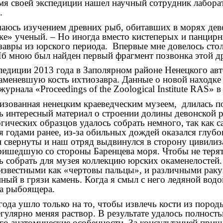
емя своей экспедиции нашел научный сотрудник лабор
.
аюсь изучением древних рыб, обитавших в морях дево
ке» ученый. – Но иногда вместо кистеперых и панцир
авры из юрского периода.
Впервые мне довелось стол
Ыб мною был найден первый фрагмент позвонка этой д
педиции 2013 года в Заполярном районе Ненецкого ав
аменевшую кость ихтиозавра. Данные о новой находке 
журнала «Proceedings of the Zoological Institute RAS»
изованная ненецким краеведческим музеем,
длилась п
ь интересный материал о строении долины девонской р
ических образцов удалось собрать немного, так как 
годами ранее, из-за обильных дождей оказался глубок
 свернуты и наш отряд выдвинулся в сторону цивилиз
ришедшую со стороны Баренцева моря. Чтобы не терять
 собрать для музея коллекцию юрских окаменелостей. К
 известными как «чертовы пальцы», и различными раку
ый в грязи камень. Когда я смыл с него ледяной водо
та рыбоящера.
года ушло только на то, чтобы извлечь кости из пород
егулярно меняя раствор. В результате удалось полност
го анатомические особенности. За консультацией приш