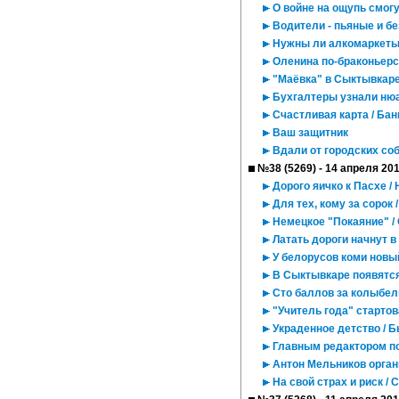
О войне на ощупь смогу
Водители - пьяные и бе
Нужны ли алкомаркет
Оленина по-браконьерс
"Маёвка" в Сыктывкаре 
Бухгалтеры узнали нюа
Счастливая карта / Бан
Ваш защитник
Вдали от городских со
№38 (5269) - 14 апреля 20
Дорого яичко к Пасхе /
Для тех, кому за сорок
Немецкое "Покаяние" /
Латать дороги начнут в
У белорусов коми новы
В Сыктывкаре появятс
Сто баллов за колыбе
"Учитель года" стартова
Украденное детство / 
Главным редактором по
Антон Мельников орган
На свой страх и риск /