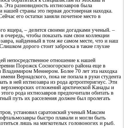
ра. Эта разновидность ихтиозавров была
и нашей страны это первая достоверная находка.
ейчас его остатки заняли почетное место в
ого ящера, – делится своими догадками ученый. –
в очередь, чтобы показать нам свои коллекции
авра, найденный в том же самом месте, что и наш
 Слишком дорого стоит заброска в такие глухие
ей непосредственное отношение к нашей
деревни Порожск Сосногорского района еще в
 Владимиром Меннером. Более 70 лет эта находка
имени Вернадского, пока не попала в руки студента
ть в ней ихтиозавра из рода артроптеригиус. Эти
 верхнеюрских отложений арктической Канады и
 этого рода ихтиозавров предпочитали обитать в
ный путь их расселения должен был пролегать
етров, установил саратовский ученый Максим
 офтальмозавры быстро плавали и могли быть
отиться лишь на мягкотелых головоногих и рыб.