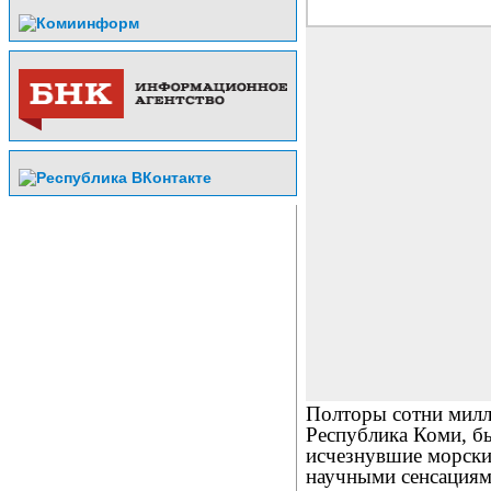
Полторы сотни милли
Республика Коми, б
исчезнувшие морски
научными сенсациями