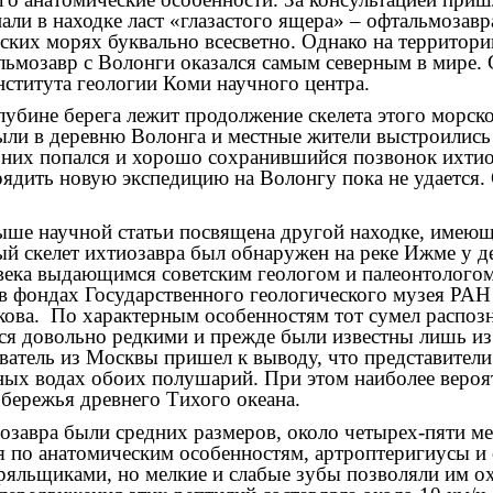
али в находке ласт «глазастого ящера» – офтальмозав
ских морях буквально всесветно. Однако на территори
ьмозавр с Волонги оказался самым северным в мире. С
ститута геологии Коми научного центра.
лубине берега лежит продолжение скелета этого морск
ли в деревню Волонга и местные жители выстроились 
 них попался и хорошо сохранившийся позвонок ихтиоз
арядить новую экспедицию на Волонгу пока не удается.
ыше научной статьи посвящена другой находке, имеющ
ый скелет ихтиозавра был обнаружен на реке Ижме у 
века выдающимся советским геологом и палеонтологом
в фондах Государственного геологического музея РАН 
ова.
По характерным особенностям тот сумел распозна
ся довольно редкими и прежде были известны лишь из
атель из Москвы пришел к выводу, что представители
ых водах обоих полушарий. При этом наиболее вероят
бережья древнего Тихого океана.
озавра были средних размеров, около четырех-пяти м
я по анатомическим особенностям, артроптеригиусы и
яльщиками, но мелкие и слабые зубы позволяли им ох