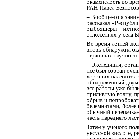
окаменелость во вр
РАН Павел Безносов
– Вообще-то я заним
рассказал «Республи
рыбоящеры – ихтиоз
отложениях у села 
Во время летней экс
вновь обнаружил ок
страницах научного 
– Экспедиция, орган
нее был собран очен
хороших палеонтолог
обнаруженный двумя 
все работы уже были
приливную волну, п
обрыв и попробовать
белемнитами, более
обычный перепачканн
часть переднего лас
Затем у ученого пол
уксусной кислоте, р
позволило изучить е