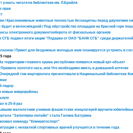
т узнать читатели библиотеки им. Л.Брайля
з прав
ы?
ки / Краснокнижные животные полностью беззащитны перед двуногими х
будет и велосипедной / Под обустройство площадки на Красной горе пош
нсы электронного документооборота от фискальных органов
к СГБ подвел итоги акции "Подарки от ОАО "БАНК СГБ" среди держателей
блазнов / Приют для бездомных молодых мам планируется устроить в сос
15 года
 На территории главного храма республики появился новый арт-объект
 / Правила золотого часа, или Что необходимо иметь в домашней аптечке
 Очередной том мартиролога презентовали в Национальной библиотеке Ко
 мае
й лидер
я новые микрорайоны
льную
л в 25-й раз
Бывшим малолетним узникам фашистских концлагерей вручили юбилейны
ртала "Заполярка-онлайн" стала Галина Батурина
изовал команду "Комиавтоспорт"
 Ситуация с нехваткой спортивных врачей улучшится в течение года