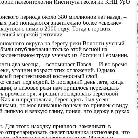
атории палеонтологии Института геологии КНЦ УрО
нского периода около 380 миллионов лет назад, –
ных рыб попадаются значительно более «свежие»
кнуться с ними в 2000 году. Тогда в юрских
ревней морской рептилии.
тономного округа на берегу реки Волонги ученый
были опубликованы только этой весной на
 в коллективном труде ученых из России и Германии.
очти два месяца, – вспоминает Павел. – И во время
еки, уточнен возраст этих отложений. Однако
самый перспективный костеносный слой,
о скрыт под водой. В последний день лета, когда
ации, в низовье реки нам пришлось пережидать
 времени зря, я решил обследовать береговой
ак я и предполагал, берег здесь был усеян
шками, но мое внимание почему-то привлек с виду
й липкую и вязкую глину, понял, что держу в руках
ы. Для этого находку пришлось замачивать в
ью отпрепарировать скелет плавника ихтиозавра, что
лось обратиться к специалистам из Москвы и