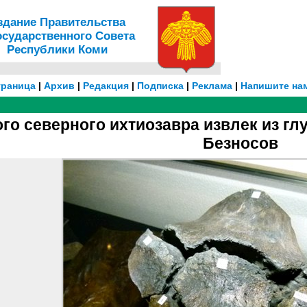
здание Правительства
осударственного Совета
Республики Коми
траница
|
Архив
|
Редакция
|
Подписка
|
Реклама
|
Напишите на
ого северного ихтиозавра извлек из г
Безносов