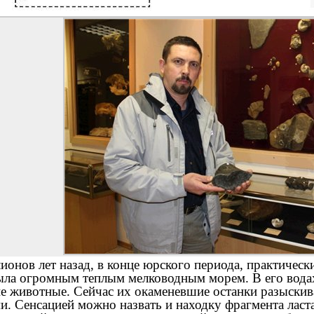
онов лет назад, в конце юрского периода, практически
ыла огромным теплым мелководным морем. В его водах
е животные. Сейчас их окаменевшие останки разыскив
. Сенсацией можно назвать и находку фрагмента ласта