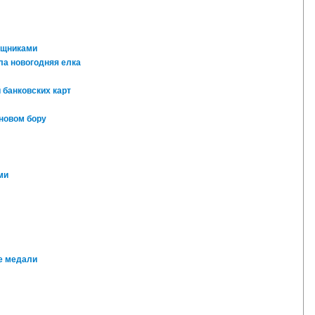
ищниками
ла новогодняя елка
 банковских карт
новом бору
ми
е медали