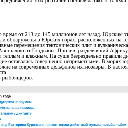
передвижения этих рептилий составляла около 10 км/ч.
 время от 213 до 145 миллионов лет назад. Юрским эт
ыли обнаружены в Юрских горах, расположенных на т
вные перемещения тектонических плит и вулканическа
Австралию от Гондваны. Пролив, разделявший Африку 
л теплым и влажным. На суше безраздельно правили ди
ие оставались совершенно неприметными. В морях юр
ожие на современных дельфинов ихтиозавры. В насто
ста
в рыбоящеров.
15 года
оддержат форумом
 нужна наша помощь
тальному диктанту
ю
евица Екатерина Курочкина презентовала дебютный музыкальный альбом