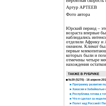
Вероятная скорость 
Артур АРТЕЕВ
Фото автора
Юрский период – это
возраста впервые б
наблюдались интенси
отделили Африку и 
океаном. Климат бы
первые млекопитающ
которых были и пох
отмечены четыре ме
нахождения остатко
ТАКЖЕ В РУБРИКЕ
№39 (5270) - 16 апреля 20
Программу развития п
Хакасии и Забайкалью
Республика готова к то
Что я сделал за недел
Полет над Россией / П