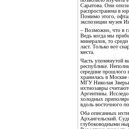
Саратова. Они опозн
распространена в юр
Помимо этого, офтал
экспозиции музея Ин
– Возможно, что в г
Ведь когда мы прибы
минералов, то среди
ласт. Только вот сн
места.
Часть упомянутой в
республике. Неполн
середине прошлого 
хранилась в Москве 
МГУ Николая Зверьк
ихтиозавры считают
Аргентины. Исследов
холодных приполярн
вдоль восточного по
Оба описанных ихти
Архангельский. Суд
глубоководными ныр