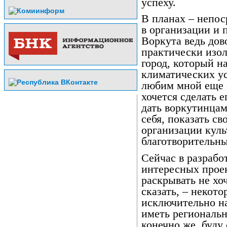
успеху.
В планах – непос
в организации и 
Воркута ведь дов
практически из
город, который н
климатических ус
любим мной еще с
хочется сделать 
дать воркутинца
себя, показать св
организации куль
благотворительн
Сейчас в разрабо
интересных проек
раскрывать не хо
сказать, – некот
исключительно на
иметь региональн
конечно же, буду