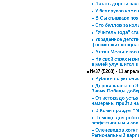
Латать дороги начн
У белорусов коми
В Сыктывкаре поя
Сто баллов за ко
"Учитель года" ста
Украденное детств
фашистских концла
Антон Мельников о
На свой страх и ри
врачей улучшится в 
№37 (5268) - 11 апрел
Рублем по уклони
Дорога славы на Э
Знамя Победы добер
От истока до усть
намерены пройти на
В Коми пройдет "М
Помощь для робот
эффективным и со
Оленеводов хотят 
Региональный парла