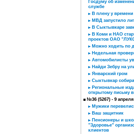
Госдуму об изменен
службе
В плену у времени
МВД запустило ли
В Сыктывкаре зав
В Коми и НАО стар
проектов ОАО "ЛУК
Можно ходить по 
Недельная провер
Автомобилисты ув
Найди Зебру на ул
Январский гром
Сыктывкар собира
Региональные изда
открытому письму в
№36 (5267) - 9 апреля
Мужики перевелис
Ваш защитник
Пенсионеры и школ
"Здоровье" организ
клиентов