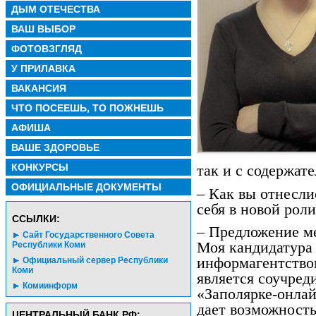
ДЫМ ОТЕЧЕСТВА
ВАШ ВЫБОР
ФОТОВЗГЛЯД
У ПРИЛАВКА
ВАКАНСИЯ
ЧТО ПОСЕЕШЬ, ТО ПОЖНЕШЬ
АФИША
ВАШЕ ЗДОРОВЬЕ
КОНКУРСЫ
так и с содержат
ОФИЦИАЛЬНЫЕ ДОКУМЕНТЫ
– Как вы отнесли
себя в новой рол
CСЫЛКИ:
– Предложение ме
Сайт Государственного Совета
Моя кандидатура
Республики Коми
информагентством
Официальный сервер Республики
Коми
является соучред
Комиинформ
«Заполярке-онлай
дает возможност
ЦЕНТРАЛЬНЫЙ БАНК РФ: