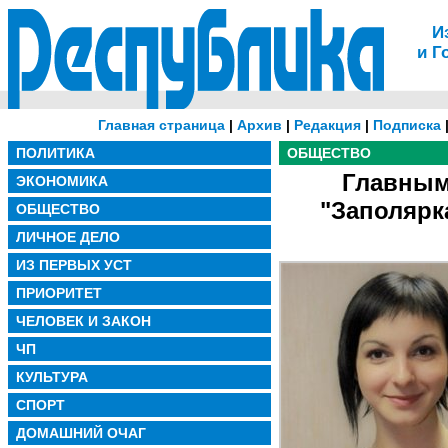
И
и Г
Главная страница
|
Архив
|
Редакция
|
Подписка
ПОЛИТИКА
ОБЩЕСТВО
Главным
ЭКОНОМИКА
"Заполярк
ОБЩЕСТВО
ЛИЧНОЕ ДЕЛО
ИЗ ПЕРВЫХ УСТ
ПРИОРИТЕТ
ЧЕЛОВЕК И ЗАКОН
ЧП
КУЛЬТУРА
СПОРТ
ДОМАШНИЙ ОЧАГ