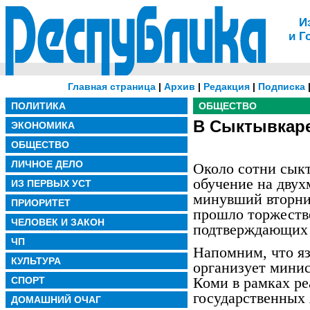
И
и Г
Главная страница
|
Архив
|
Редакция
|
Подписка
ПОЛИТИКА
ОБЩЕСТВО
В Сыктывкаре
ЭКОНОМИКА
ОБЩЕСТВО
ЛИЧНОЕ ДЕЛО
Около сотни сыкт
обучение на двух
ИЗ ПЕРВЫХ УСТ
минувший вторни
ПРИОРИТЕТ
прошло торжеств
ЧЕЛОВЕК И ЗАКОН
подтверждающих 
ЧП
Напомним, что я
КУЛЬТУРА
организует мини
Коми в рамках ре
СПОРТ
государственных
ДОМАШНИЙ ОЧАГ