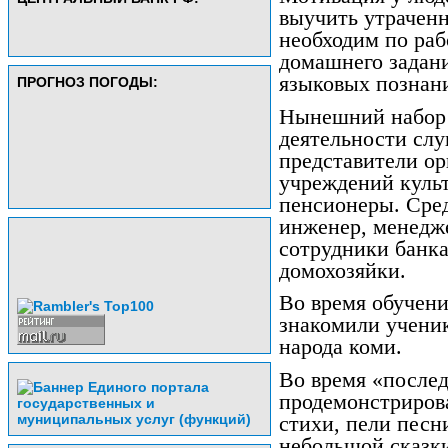
выучить утраченн
необходим по раб
домашнего задани
языковых познан
ПРОГНОЗ ПОГОДЫ:
Нынешний набор 
деятельности сл
представители ор
учреждений культ
пенсионеры. Сре
инженер, менедже
сотрудники банка
домохозяйки.
Во время обучени
знакомили ученик
народа коми.
Во время «послед
продемонстриров
стихи, пели песн
небольшой сказк