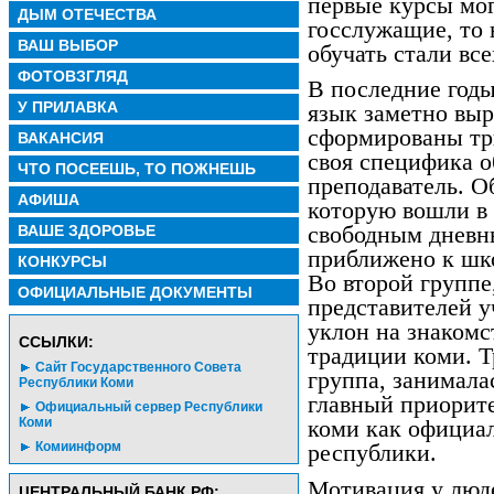
первые курсы мог
ДЫМ ОТЕЧЕСТВА
госслужащие, то 
ВАШ ВЫБОР
обучать стали вс
ФОТОВЗГЛЯД
В последние год
У ПРИЛАВКА
язык заметно выр
сформированы тр
ВАКАНСИЯ
своя специфика о
ЧТО ПОСЕЕШЬ, ТО ПОЖНЕШЬ
преподаватель. О
АФИША
которую вошли в
ВАШЕ ЗДОРОВЬЕ
свободным дневн
приближено к шк
КОНКУРСЫ
Во второй группе
ОФИЦИАЛЬНЫЕ ДОКУМЕНТЫ
представителей у
уклон на знакомс
CСЫЛКИ:
традиции коми. Т
Сайт Государственного Совета
группа, занимала
Республики Коми
главный приорите
Официальный сервер Республики
Коми
коми как официал
Комиинформ
республики.
Мотивация у люде
ЦЕНТРАЛЬНЫЙ БАНК РФ: