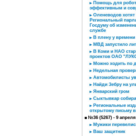
Помощь для робот
эффективным и со
Оленеводов хотят 
Региональный парла
Госдуму об изменен
службе
В плену у времени
МВД запустило ли
В Коми и НАО стар
проектов ОАО "ЛУК
Можно ходить по 
Недельная провер
Автомобилисты ув
Найди Зебру на ул
Январский гром
Сыктывкар собира
Региональные изда
открытому письму в
№36 (5267) - 9 апреля
Мужики перевелис
Ваш защитник