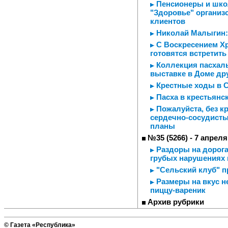
Пенсионеры и школ
"Здоровье" организ
клиентов
Николай Малыгин: 
С Воскресением Хр
готовятся встретить
Коллекция пасхаль
выставке в Доме др
Крестные ходы в С
Пасха в крестьянс
Пожалуйста, без кр
сердечно-сосудист
планы
№35 (5266) - 7 апреля
Раздоры на дорога
грубых нарушениях
"Сельский клуб" п
Размеры на вкус н
пиццу-вареник
Архив рубрики
© Газета «Республика»