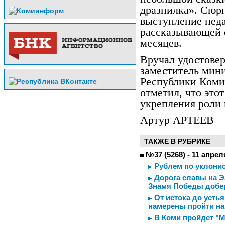
дразнилка». Сюрп
выступление педа
рассказывающей о
месяцев.
Вручал удостовер
заместитель мин
Республики Коми
отметил, что это
укрепления роли 
Артур АРТЕЕВ
ТАКЖЕ В РУБРИКЕ
№37 (5268) - 11 апрел
Рублем по уклони
Дорога славы на Э
Знамя Победы добер
От истока до усть
намерены пройти на
В Коми пройдет "М