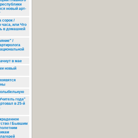
ории главного
 республики
ся новый арт-
т
 сорок /
 часа, или Что
ь в домашней
яние" /
артиролога
Национальной
ачнут в мае
ми новый
появятся
оны
 колыбельную
Учитель года"
ртовал в 25-й
з
краденное
тство / Бывшим
лолетним
никам
лагерей