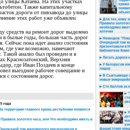
террит
 улицы Катаева. На этих участках
храма
льтобетон. Также капитальному
появил
асток дороги от пивзавода до улицы
объек
лнение этих работ уже объявлен
Для тех, кому за
Правила золотого
необходимо имет
ду средств на ремонт дорог выделено
аптечке
м в былые годы, большая часть дорог
Немецкое "Пока
я. Сейчас пока идет анализ состояния
Очередной том м
презентовали в 
ам, где уже возможно, намечают
библиотеке Коми
 Такой анализ был проведен и в
Латать дороги н
ах Краснозатонский, Верхняя
дор, где Иван Поздеев в конце
У белорусов ко
лидер
овел выездное рабочее совещание и
ся с состоянием дорог.
В Сыктывкаре 
новые микрорай
Сто баллов за
"
ста
ра
15 года
 На территории главного храма республики появился
У
де
/ Правила золотого часа, или Что необходимо иметь в
ма
уз
фашистских конц
 Очередной том мартиролога презентовали в