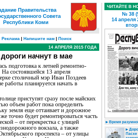
ЧИТАЙТЕ В Н
здание Правительства
№ 38 (
осударственного Совета
14 апреля 
Республики Коми
втор
|
Реклама
|
Напишите нам
|
Поиск
14 АПРЕЛЯ 2015 ГОДА
 дороги начнут в мае
сь подготовка к летней ремонтно-
 На состоявшейся 13 апреля
ерке столичный мэр Иван Поздеев
ие работы планируется начать в
толице приступят сразу после майских
тью объем работ пока определить
ьку земля еще оттаивает и дорожное
уже точно будет ремонтироваться часть
кой – от перекрестка с улицей
Время разумно
знодорожного вокзала, а также
Доро
Октябрьского проспекта – от улицы
Пасхе 