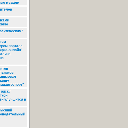
ные медали
жителей
иками
лонию
олитическим"
ным
ором портала
ярка-онлайн"
Галина
на
нтон
льников
ганизовал
манду
омиавтоспорт"
риск /
ткой
ей улучшится в
ысший
конодательный