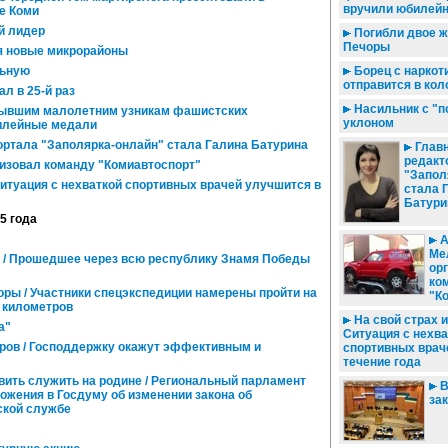
вручили юбилей
е Коми
й лидер
Погибли двое 
Печоры
я новые микрорайоны
льную
Борец с наркот
отправится в ко
л в 25-й раз
Насильник с "п
Бывшим малолетним узникам фашистских
уклоном
илейные медали
ртала "Заполярка-онлайн" стала Галина Батурина
Глав
редакт
изовал команду "Комиавтоспорт"
"Запол
 Ситуация с нехваткой спортивных врачей улучшится в
стала 
Батури
15 года
А
Ме
 / Прошедшее через всю республику Знамя Победы
ор
ко
оры / Участники спецэкспедиции намерены пройти на
"К
 километров
На свой страх и 
а"
Ситуация с нехва
ов / Господдержку окажут эффективным и
спортивных врач
течение года
вить служить на родине / Региональный парламент
В
ожения в Госдуму об изменении закона об
за
ской службе