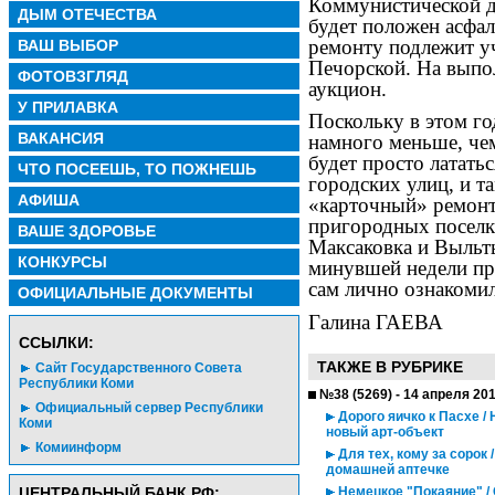
Коммунистической до
ДЫМ ОТЕЧЕСТВА
будет положен асфа
ремонту подлежит уч
ВАШ ВЫБОР
Печорской. На выпо
ФОТОВЗГЛЯД
аукцион.
У ПРИЛАВКА
Поскольку в этом го
ВАКАНСИЯ
намного меньше, че
будет просто лататьс
ЧТО ПОСЕЕШЬ, ТО ПОЖНЕШЬ
городских улиц, и т
АФИША
«карточный» ремонт.
пригородных поселк
ВАШЕ ЗДОРОВЬЕ
Максаковка и Выльты
КОНКУРСЫ
минувшей недели пр
сам лично ознакомил
ОФИЦИАЛЬНЫЕ ДОКУМЕНТЫ
Галина ГАЕВА
CСЫЛКИ:
ТАКЖЕ В РУБРИКЕ
Сайт Государственного Совета
Республики Коми
№38 (5269) - 14 апреля 20
Официальный сервер Республики
Дорого яичко к Пасхе /
Коми
новый арт-объект
Комиинформ
Для тех, кому за сорок 
домашней аптечке
ЦЕНТРАЛЬНЫЙ БАНК РФ:
Немецкое "Покаяние" /