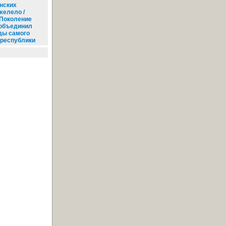
нских
желело /
Поколение
 объединил
ды самого
 республики