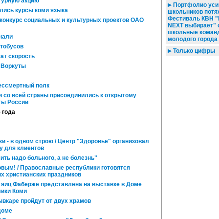
турную акцию
Портфолио уси
лись курсы коми языка
школьников потя
Фестиваль КВН "
 конкурс социальных и культурных проектов ОАО
NEXT выбирает"
школьные коман
нали
молодого города
тобусов
Только цифры
ат скорость
 Воркуты
ессмертный полк
 со всей страны присоединились к открытому
ты России
5 года
 - в одном строю / Центр "Здоровье" организовал
у для клиентов
ть надо больного, а не болезнь"
вым! / Православные республики готовятся
ых христианских праздников
яиц Фаберже представлена на выставке в Доме
ики Коми
вкаре пройдут от двух храмов
доме