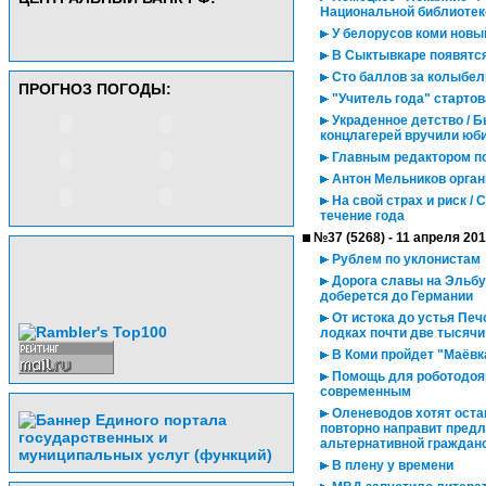
Национальной библиотек
У белорусов коми новы
В Сыктывкаре появятс
Сто баллов за колыбе
ПРОГНОЗ ПОГОДЫ:
"Учитель года" стартова
Украденное детство / 
концлагерей вручили юб
Главным редактором по
Антон Мельников орган
На свой страх и риск /
течение года
№37 (5268) - 11 апреля 20
Рублем по уклонистам
Дорога славы на Эльбу
доберется до Германии
От истока до устья Печ
лодках почти две тысячи
В Коми пройдет "Маёвк
Помощь для роботодояр
современным
Оленеводов хотят оста
повторно направит предл
альтернативной граждан
В плену у времени