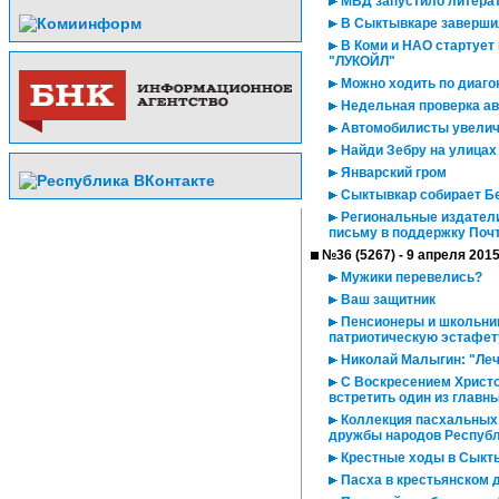
МВД запустило литера
В Сыктывкаре заверши
В Коми и НАО стартует
"ЛУКОЙЛ"
Можно ходить по диаго
Недельная проверка ав
Автомобилисты увелич
Найди Зебру на улицах
Январский гром
Сыктывкар собирает Б
Региональные издатели
письму в поддержку Поч
№36 (5267) - 9 апреля 201
Мужики перевелись?
Ваш защитник
Пенсионеры и школьники
патриотическую эстафет
Николай Малыгин: "Лечи
С Воскресением Христо
встретить один из главн
Коллекция пасхальных 
дружбы народов Республ
Крестные ходы в Сыкты
Пасха в крестьянском 