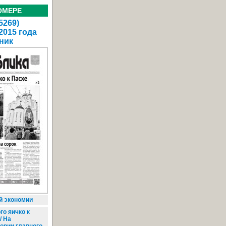
ОМЕРЕ
5269)
2015 года
ник
й экономии
го яичко к
/ На