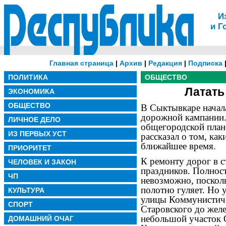
И
и Г
Главная страница
|
Архив
|
Редакция
|
Подписка
ПОЛИТИКА
ОБЩЕСТВО
Латать
ЭКОНОМИКА
ОБЩЕСТВО
В Сыктывкаре начала
дорожной кампании.
ЛИЧНОЕ ДЕЛО
общегородской план
ИЗ ПЕРВЫХ УСТ
рассказал о том, как
ближайшее время.
ПРИОРИТЕТ
К ремонту дорог в с
ЧЕЛОВЕК И ЗАКОН
праздников. Полнос
ЧП
невозможно, поскол
полотно гуляет. Но 
КУЛЬТУРА
улицы Коммунистичес
СПОРТ
Старовского до желе
небольшой участок 
ДОМАШНИЙ ОЧАГ