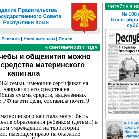
ЧИТАЙТЕ В Н
здание Правительства
№ 108 
осударственного Совета
6 сентября
Республики Коми
субб
|
Реклама
|
Напишите нам
|
Поиск
6 СЕНТЯБРЯ 2014 ГОДА
учебы и общежития можно
 средства материнского
капитала
482 семьи, имеющие сертификат на
, направили его средства на
 Общая сумма средств, выделенных
РФ на эти цели, составила почти 9
материнского капитала могут быть
ение образования ребенком (детьми) в
На бу
ном учреждении на территории
арку с 
Начало
ии, имеющем право на оказание
благоу