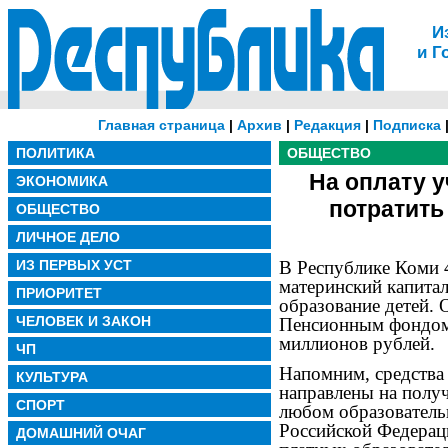
И
и Г
Главная страница
|
Архив
|
Редакция
|
Подписка
ПОЛИТИКА
ОБЩЕСТВО
На оплату 
ЭКОНОМИКА
потратить
ОБЩЕСТВО
ЛИЧНОЕ ДЕЛО
ИЗ ПЕРВЫХ УСТ
В Республике Коми 
материнский капитал
ПРИОРИТЕТ
образование детей.
ЧЕЛОВЕК И ЗАКОН
Пенсионным фондом 
миллионов рублей.
ЧП
Напомним, средства 
КУЛЬТУРА
направлены на получ
СПОРТ
любом образователь
Российской Федерац
ДОМАШНИЙ ОЧАГ