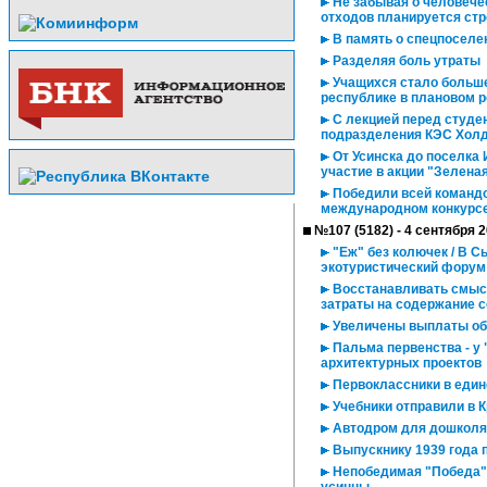
Не забывая о человече
отходов планируется стр
В память о спецпоселе
Разделяя боль утраты
Учащихся стало больше
республике в плановом 
С лекцией перед студе
подразделения КЭС Хол
От Усинска до поселка
участие в акции "Зелена
Победили всей командо
международном конкурсе
№107 (5182) - 4 сентября 
"Еж" без колючек / В 
экотуристический форум
Восстанавливать смысл
затраты на содержание 
Увеличены выплаты об
Пальма первенства - у
архитектурных проектов
Первоклассники в един
Учебники отправили в 
Автодром для дошколя
Выпускнику 1939 года п
Непобедимая "Победа" 