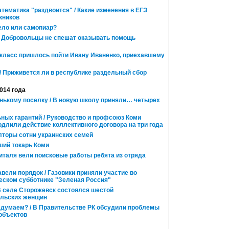
тематика "раздвоится" / Какие изменения в ЕГЭ
кников
ело или самопиар?
 Добровольцы не спешат оказывать помощь
 класс пришлось пойти Ивану Иваненко, приехавшему
/ Приживется ли в республике раздельный сбор
2014 года
ькому поселку / В новую школу приняли… четырех
ных гарантий / Руководство и профсоюз Коми
длили действие коллективного договора на три года
торы сотни украинских семей
ший токарь Коми
италя вели поисковые работы ребята из отряда
вели порядок / Газовики приняли участие во
еском субботнике "Зеленая Россия"
В селе Сторожевск состоялся шестой
ельских женщин
 думаем? / В Правительстве РК обсудили проблемы
объектов