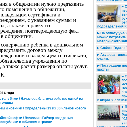
ния в общежитии нужно предъявить
С
го помещения в общежитии,
пе
владельцем сертификата и
вы
ру
реждением, с указанием суммы и
ре
ы, а также справку из
подразделения К
чреждения, подтверждающую факт
На оплату учеб
 в общежитии.
можно потратить
материнского ка
о содержанию ребенка в дошкольном
Собака "сдала"
редставить договор между
реждением и владельцем сертификата,
Акушера-гинеко
судить
обязательства учреждения по
 а также расчет размера оплаты услуг.
Пострадали пр
шахты
РК.
О
по
Ис
Не
"Л
2014 года
пр
с голубями / Началось благоустройство одной из
в акции "Зеленая
столицы
П
м и новички / Определены 19 из 30 членов нового
ко
Ра
йской нефти / Вячеслав Гайзер поздравил
"С
республики с юбилеем отрасли
ус
международном 