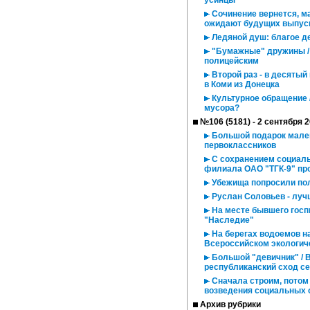
усинцы
Сочинение вернется, ма
ожидают будущих выпус
Ледяной душ: благое д
"Бумажные" дружины /
полицейским
Второй раз - в десятый
в Коми из Донецка
Культурное обращение 
мусора?
№106 (5181) - 2 сентября 
Большой подарок мален
первоклассников
С сохранением социаль
филиала ОАО "ТГК-9" про
Убежища попросили пол
Руслан Соловьев - луч
На месте бывшего госп
"Наследие"
На берегах водоемов на
Всероссийском экологич
Большой "девичник" / 
республиканский сход с
Сначала строим, потом
возведения социальных 
Архив рубрики