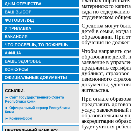
платных образовател
ДЫМ ОТЕЧЕСТВА
материнского капита
сада по содержанию 
ВАШ ВЫБОР
студенческом общеж
ФОТОВЗГЛЯД
Средства могут быт
У ПРИЛАВКА
детей в семье, когда
образовании. При эт
ВАКАНСИЯ
обучения не должен 
ЧТО ПОСЕЕШЬ, ТО ПОЖНЕШЬ
Чтобы направить сре
АФИША
образование детей, 
ВАШЕ ЗДОРОВЬЕ
заявление в управл
предъявить сертифик
КОНКУРСЫ
дубликат, страховое
ОФИЦИАЛЬНЫЕ ДОКУМЕНТЫ
пенсионного страхов
документы, удостов
жительства.
CСЫЛКИ:
Сайт Государственного Совета
При оплате образов
Республики Коми
представить договор
Официальный сервер Республики
услуг, заключенный 
Коми
образовательным уч
Комиинформ
аккредитации образ
будет учиться ребен
ЦЕНТРАЛЬНЫЙ БАНК РФ: