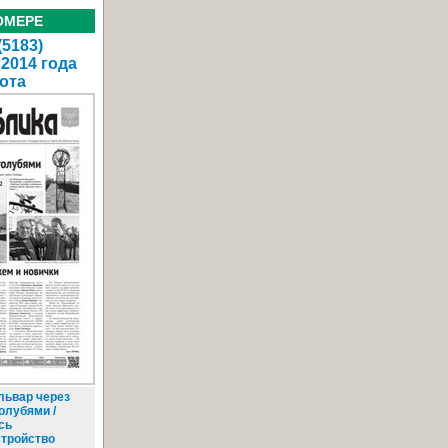
ОМЕРЕ
(5183)
 2014 года
ота
львар через
голубями /
сь
стройство