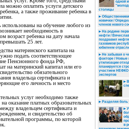
ьных услуг. Кроме того, средствами
одной 
ла можно оплатить услуги детского
"молод
столицы
ребенка, а также проживание ребенка в
итии.
Общественники 
новички / Опреде
ь использованы на обучение любого из
членов нового со
 возникает необходимость в
На родине перв
ом возраст ребенка на дату начала
нефти / Вячеслав
поздравил нефтя
превышать 25 лет.
газовиков респуб
юбилеем отрасл
дства материнского капитала на
Не забывая о ч
нужно подать соответствующее
факторе / Новые
ение Пенсионного фонда РФ,
утилизации отхо
ат на материнский капитал или его
планируется стро
участием НЕФКО 
 свидетельство обязательного
экспертов
ания владельца сертификата и
В
еряющие его личность и место
сп
ательных услуг необходимо также
 на оказание платных образовательных
Разделяя боль
между владельцем сертификата и
У
реждением, и свидетельство об
бо
об
овательной программы, по которой
пр
ок.
в 
плановом режим