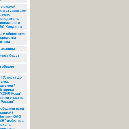
 лекцией
ред студентами
ступил
ководитель
гионального
ЭС Холдинга
ы и общежития
 средства
питала
 хозяина
лога будут
и обвале
т Усинска до
селка
кателей /
фтяники
УКОЙЛ-Коми"
иняли участие
 Россия"
обедили всей
мандой /
ботники ОАО
МН" добились
пеха на
конкурсе