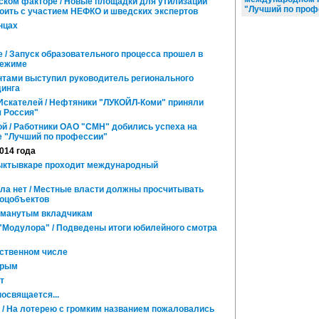
ском факторе / Новые площадки для утилизации
"Лучший по проф
оить с участием НЕФКО и шведских экспертов
нцах
 / Запуск образовательного процесса прошел в
режиме
нтами выступил руководитель регионального
динга
 Искателей / Нефтяники "ЛУКОЙЛ-Коми" приняли
я Россия"
й / Работники ОАО "СМН" добились успеха на
 "Лучший по профессии"
2014 года
Сыктывкаре проходит международный
а нет / Местные власти должны просчитывать
соцобъектов
манутым вкладчикам
 "Модулора" / Подведены итоги юбилейного смотра
ственном числе
Крым
т
освящается...
/ На лотерею с громким названием пожаловались