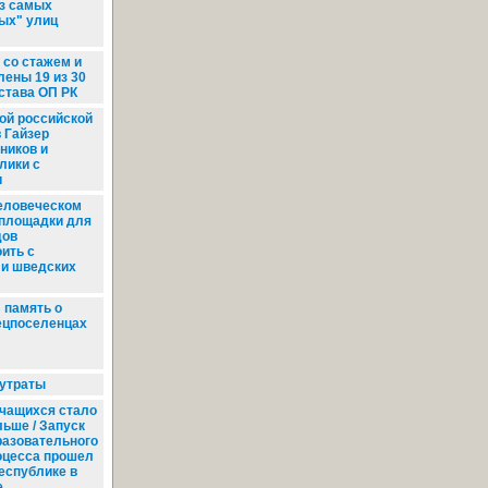
из самых
ых" улиц
со стажем и
лены 19 из 30
става ОП РК
ой российской
 Гайзер
ников и
лики с
и
еловеческом
 площадки для
дов
ить с
и шведских
 память о
ецпоселенцах
 утраты
чащихся стало
льше / Запуск
разовательного
оцесса прошел
республике в
е