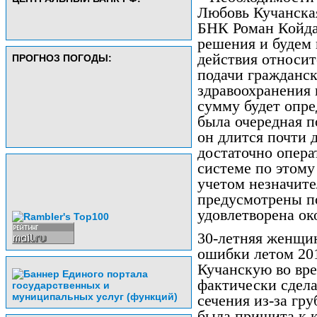
Любовь Кучанская
БНК Роман Койда
решения и будем
действия относит
ПРОГНОЗ ПОГОДЫ:
подачи гражданск
здравоохранения 
сумму будет опре
была очередная по
он длится почти 
достаточно опера
системе по этому
учетом незначит
предусмотрены п
удовлетворена ок
30-летняя женщин
ошибки летом 20
Кучанскую во вре
фактически сдела
сечения из-за гр
была пришита к к