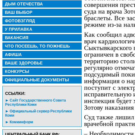
совершения прест
ДЫМ ОТЕЧЕСТВА
суда на врача Зо
ВАШ ВЫБОР
браслеты. Все за
ФОТОВЗГЛЯД
режиме из-за на
У ПРИЛАВКА
Как сообщил адв
ВАКАНСИЯ
врач кардиологич
ЧТО ПОСЕЕШЬ, ТО ПОЖНЕШЬ
Сыктывкарского г
ограничен в своб
АФИША
территорию стол
ВАШЕ ЗДОРОВЬЕ
регулярно отмеча
КОНКУРСЫ
подсудимый поки
информация о на
ОФИЦИАЛЬНЫЕ ДОКУМЕНТЫ
поступит с элект
исправительную 
CСЫЛКИ:
инспекция будет 
Сайт Государственного Совета
Республики Коми
Зотову наказания
Официальный сервер Республики
Коми
Суд также лишил
Комиинформ
врачебной практи
– Необходимости
ЦЕНТРАЛЬНЫЙ БАНК РФ: