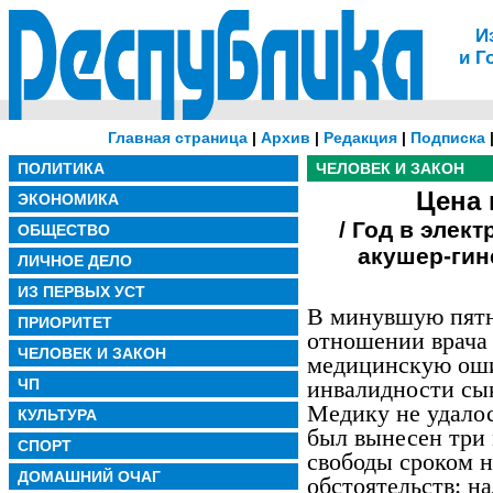
И
и Г
Главная страница
|
Архив
|
Редакция
|
Подписка
ПОЛИТИКА
ЧЕЛОВЕК И ЗАКОН
Цена 
ЭКОНОМИКА
/ Год в элек
ОБЩЕСТВО
акушер-гин
ЛИЧНОЕ ДЕЛО
ИЗ ПЕРВЫХ УСТ
В минувшую пятн
ПРИОРИТЕТ
отношении врача 
ЧЕЛОВЕК И ЗАКОН
медицинскую оши
ЧП
инвалидности сы
Медику не удалос
КУЛЬТУРА
был вынесен три 
СПОРТ
свободы сроком н
ДОМАШНИЙ ОЧАГ
обстоятельств: н