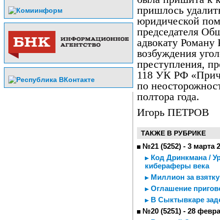
пришлось удалит
юридической пом
председателя Об
адвокату Роману 
возбуждения угол
преступления, пр
118 УК РФ «Прич
по неосторожнос
полтора года.
Игорь ПЕТРОВ
ТАКЖЕ В РУБРИКЕ
№21 (5252) - 3 марта 
Код Дринкмана / У
кибераферы века
Миллион за взятку
Оглашение пригово
В Сыктывкаре зад
№20 (5251) - 28 февр