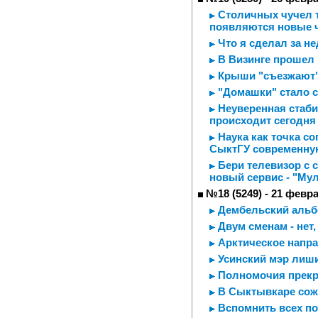
Столичных чучел т
появляются новые 
Что я сделал за н
В Визинге прошел 
Крыши "съезжают
"Домашки" стало 
Неуверенная стаби
происходит сегодня
Наука как точка с
СыктГУ современну
Бери телевизор с с
новый сервис - "Му
№18 (5249) - 21 февр
Дембельский аль
Двум сменам - нет,
Арктическое напра
Усинский мэр лиши
Полномочия прекра
В Сыктывкаре сож
Вспомнить всех по