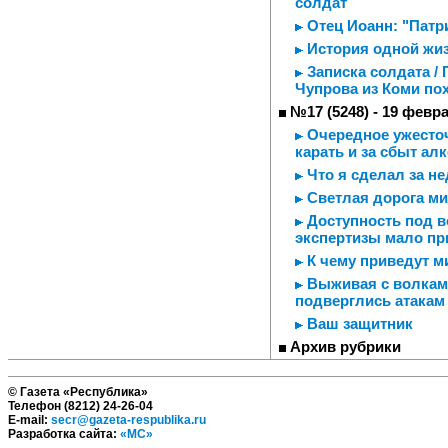
солдат
Отец Иоанн: "Патри
История одной жи
Записка солдата /
Чупрова из Коми по
№17 (5248) - 19 февр
Очередное ужесточ
карать и за сбыт ал
Что я сделал за н
Светлая дорога м
Доступность под в
экспертизы мало пр
К чему приведут м
Выживая с волками
подверглись атакам
Ваш защитник
Архив рубрики
© Газета «Республика»
Телефон (8212) 24-26-04
E-mail:
secr@gazeta-respublika.ru
Разработка сайта:
«МС»