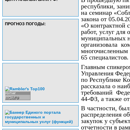
В прошедшую пят
республики, зан
на семинар «Соб
закона от 05.04.2
ПРОГНОЗ ПОГОДЫ:
«О контрактной с
работ, услуг для
муниципальных н
организовала
ко
многочисленным 
65 специалистов.
Главным спикеро
Управления Феде
по Республике Ко
рассказала о наи
требований
Феде
44-ФЗ, а также о
В частности, бы
распределения об
закупок у субъек
отчетности в рам