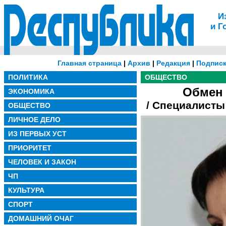
И
и Г
Главная страница
|
Архив
|
Редакция
|
Подписк
ПОЛИТИКА
ОБЩЕСТВО
Обмен 
ЭКОНОМИКА
/ Специалисты
ОБЩЕСТВО
ЛИЧНОЕ ДЕЛО
ИЗ ПЕРВЫХ УСТ
ПРИОРИТЕТ
ЧЕЛОВЕК И ЗАКОН
ЧП
КУЛЬТУРА
СПОРТ
ДОМАШНИЙ ОЧАГ