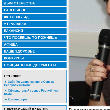
ДЫМ ОТЕЧЕСТВА
ВАШ ВЫБОР
ФОТОВЗГЛЯД
У ПРИЛАВКА
ВАКАНСИЯ
ЧТО ПОСЕЕШЬ, ТО ПОЖНЕШЬ
АФИША
ВАШЕ ЗДОРОВЬЕ
КОНКУРСЫ
ОФИЦИАЛЬНЫЕ ДОКУМЕНТЫ
CСЫЛКИ:
Сайт Государственного Совета
Республики Коми
Официальный сервер Республики
Коми
Комиинформ
ЦЕНТРАЛЬНЫЙ БАНК РФ: