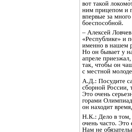
вот такой локомо
ним прицепом и г
впервые за много
боеспособной.
– Алексей Ловчев
«Республике» и п
именно в нашем р
Но он бывает у н
апреле приезжал,
так, чтобы он ча
с местной молоде
А.Д.: Посудите с
сборной России, 
Это очень серьезн
горами Олимпиада
он находит время
Н.К.: Дело в том
очень часто. Это
Нам не обязатель