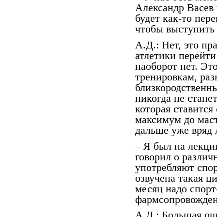
Александр Васев 
будет как-то пер
чтобы выступить
А.Д.: Нет, это п
атлетики перейти
наоборот нет. Эт
тренировкам, раз
близкородственны
никогда не стане
которая ставится 
максимум до маст
дальше уже вряд 
– Я был на лекци
говорил о различ
употребляют спо
озвучена такая ц
месяц надо спорт
фармсопровожден
А.Д.: Большая ош