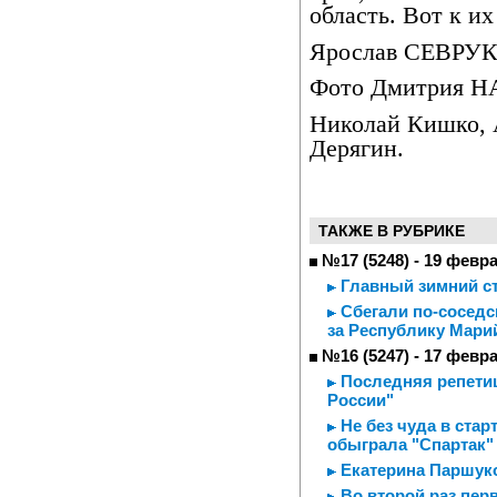
область. Вот к и
Ярослав СЕВРУ
Фото Дмитрия 
Николай Кишко, 
Дерягин.
ТАКЖЕ В РУБРИКЕ
№17 (5248) - 19 февр
Главный зимний ст
Сбегали по-соседс
за Республику Мари
№16 (5247) - 17 февр
Последняя репетиц
России"
Не без чуда в стар
обыграла "Спартак"
Екатерина Паршуко
Во второй раз пер