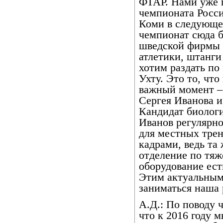
ФТАР. Нами уже п
чемпионата Росси
Коми в следующем
чемпионат сюда б
шведской фирмы 
атлетики, штанги
хотим раздать по
Ухту. Это то, что
важный момент –
Сергея Иванова и
Кандидат биолог
Иванов регулярн
для местных трен
кадрами, ведь та
отделение по тяж
оборудование есть
Этим актуальным
заниматься наша 
А.Д.: По поводу 
что к 2016 году 