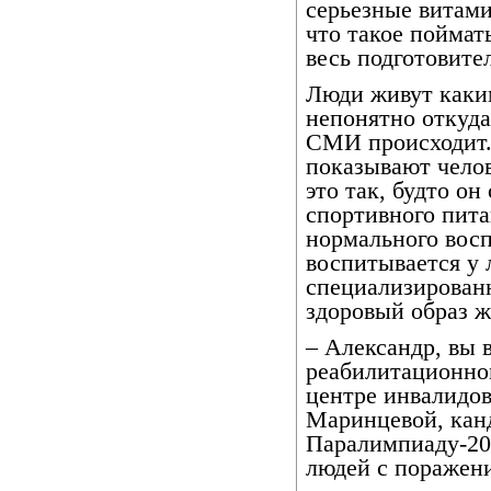
серьезные витами
что такое поймат
весь подготовите
Люди живут как
непонятно откуда.
СМИ происходит. 
показывают челов
это так, будто он
спортивного пита
нормального вос
воспитывается у
специализирован
здоровый образ ж
– Александр, вы 
реабилитационно
центре инвалидо
Маринцевой, канд
Паралимпиаду-201
людей с поражени