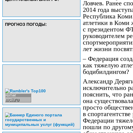
Ловчев. Ранее сп
2014 года выступ
Республика Коми.
атлетики в Коми
ПРОГНОЗ ПОГОДЫ:
с президентом Ф
руководителем ре
спортмероприяти
лет жизни посвят
– Федерация созд
как тяжелую атле
бодибилдингом?
Александр Деряги
исключительно ра
пояснить, что ра
она существовала
просто обществе
в спортагентстве
Федерации тяжел
пошли по другому