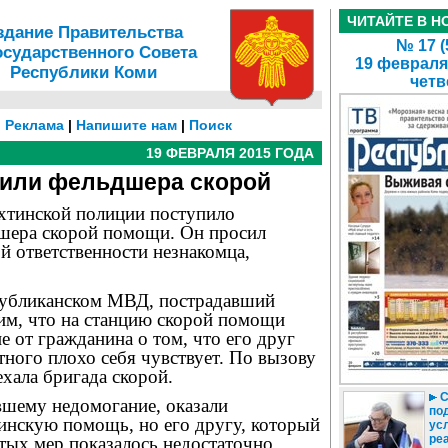
ЧИТАЙТЕ В Н
здание Правительства
№ 17 (
осударственного Совета
19 февраля
Республики Коми
четв
|
Реклама
|
Напишите нам
|
Поиск
19 ФЕВРАЛЯ 2015 ГОДА
били фельдшера скорой
хтинской полиции поступило
шера скорой помощи. Он просил
й ответственности незнакомца,
публиканском МВД, пострадавший
им, что на станцию скорой помощи
 от гражданина о том, что его друг
тного плохо себя чувствует. По вызову
хала бригада скорой.
С
вшему недомогание, оказали
по
нскую помощь, но его другу, который
ус
реа
тых мер показалось недостаточно.