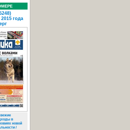
ОМЕРЕ
5248)
 2015 года
ерг
вежие
дходы в
ловиях новой
льности /