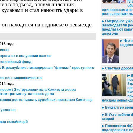
Гл
ел в подъезд, злоумышленник
об
с кулаками и стал наносить удары в
единороссами п
планы правитель
Очередное ужес
он находится на подписке о невыезде.
Законодатели ре
предлагают карат
алкоголя
Что я
015 года
недел
лионы
ревают в получении взятки
 пенсионный фонд
/ В республике ликвидирован "филиал" преступного
Светлая дорога
Д
яется в мошенничестве
по
014 года
Зд
со
несом / Экс-руководитель Комитета лесов
эк
том третьего уголовного дела
пр
ржанию деятельность судебных приставов Коми еще
нуждам инвалид
Бухгалтер вер
 условно
В Ухте избили
скорой
над покойницей
Полковника Ф
подозревают в п