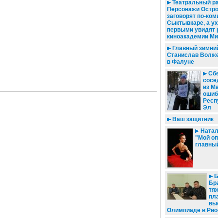
Театральный ра
Персонажи Остро
заговорят по-ком
Сыктывкаре, а у
первыми увидят 
киноакадемии М
Главный зимний
Станислав Волже
в Фалуне
Сбе
сосе
из М
ошиб
Респ
Эл
Ваш защитник
Натал
"Мой оп
главный
Б
Бр
тя
пл
вы
Олимпиаде в Рио