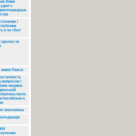
ава Коми
судил с
ервоочередные
ства
точение /
спублики
ь и за сбыт
 сделал за
ю
 мимо Пажги
оступность
д вопросом /
ание медико-
циальной
спертизы мало
испособлено к
ов
нет миллионы
 фельдшера
СИН
олучении