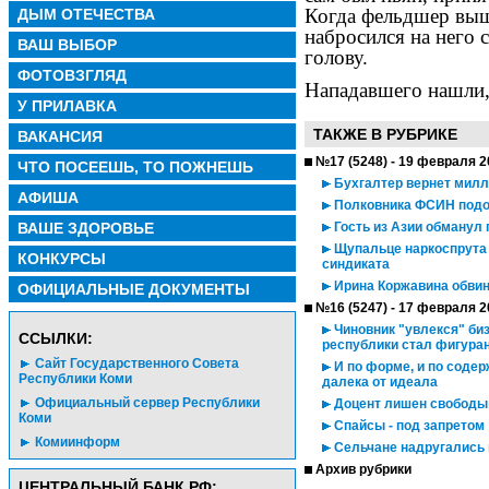
Когда фельдшер выш
ДЫМ ОТЕЧЕСТВА
набросился на него 
ВАШ ВЫБОР
голову.
ФОТОВЗГЛЯД
Нападавшего нашли, 
У ПРИЛАВКА
ТАКЖЕ В РУБРИКЕ
ВАКАНСИЯ
№17 (5248) - 19 февраля 2
ЧТО ПОСЕЕШЬ, ТО ПОЖНЕШЬ
Бухгалтер вернет мил
АФИША
Полковника ФСИН подоз
ВАШЕ ЗДОРОВЬЕ
Гость из Азии обманул
Щупальце наркоспрута 
КОНКУРСЫ
синдиката
Ирина Коржавина обвин
ОФИЦИАЛЬНЫЕ ДОКУМЕНТЫ
№16 (5247) - 17 февраля 2
Чиновник "увлекся" биз
CСЫЛКИ:
республики стал фигуран
Сайт Государственного Совета
И по форме, и по соде
Республики Коми
далека от идеала
Официальный сервер Республики
Доцент лишен свободы
Коми
Спайсы - под запретом
Комиинформ
Сельчане надругались 
Архив рубрики
ЦЕНТРАЛЬНЫЙ БАНК РФ: