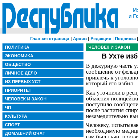
И
и Г
Главная страница
|
Архив
|
Редакция
|
Подписка
ПОЛИТИКА
ЧЕЛОВЕК И ЗАКОН
В Ухте из
ЭКОНОМИКА
ОБЩЕСТВО
В дежурную часть у
сообщение от фельд
ЛИЧНОЕ ДЕЛО
привлечь к уголовно
ИЗ ПЕРВЫХ УСТ
который его избил.
ПРИОРИТЕТ
Как уточнили в рес
объяснил полицейск
ЧЕЛОВЕК И ЗАКОН
поступило сообщение
ЧП
после распития спир
незамедлительно вые
КУЛЬТУРА
Человеку, испытыва
СПОРТ
необходимую медици
ДОМАШНИЙ ОЧАГ
сам был пьян, приня