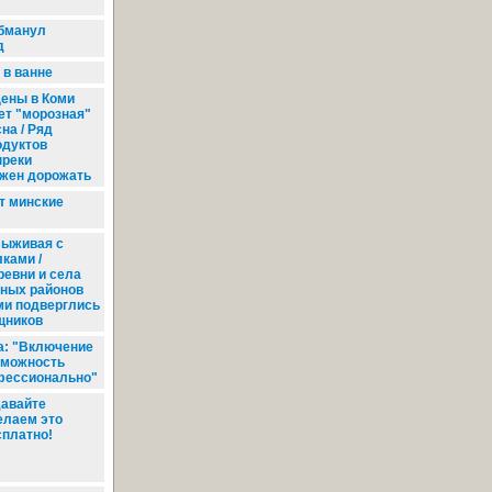
обманул
д
 в ванне
ены в Коми
ет "морозная"
на / Ряд
одуктов
преки
жен дорожать
т минские
ыживая с
ками /
ревни и села
ных районов
ми подверглись
щников
а: "Включение
зможность
фессионально"
авайте
елаем это
сплатно!