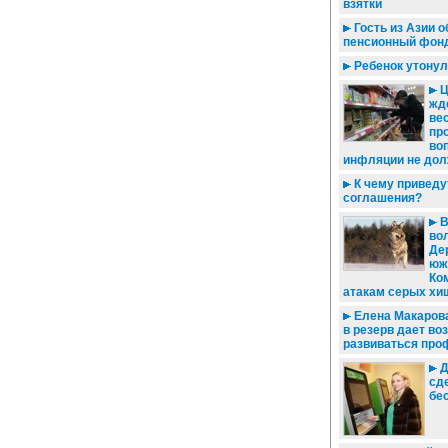
взятки
Гость из Азии 
пенсионный фон
Ребенок утонул
Ц
жд
вес
пр
во
инфляции не дол
К чему приведу
соглашения?
В
вол
Де
юж
Ко
атакам серых хи
Елена Макаров
в резерв дает во
развиваться про
Д
сд
бе