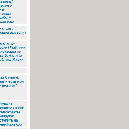
зъезд /
вского
и в
хтинцы
работу
ихалкова
 старт /
нцев выступит
гали по-
дски / Лыжники
аксаковки по
ке бежали за
ублику Марий
ья Супрун:
ыт и есть мой
 педагог"
итва за
азилию / Наши
желоатлеты
анируют
ступить на
-де-Жанейро