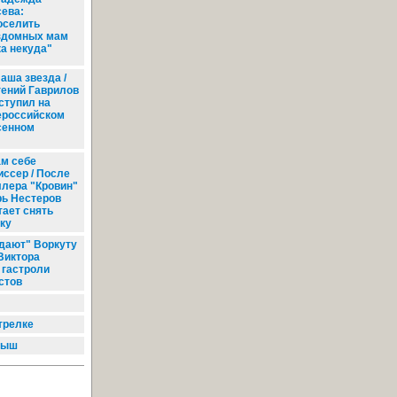
сева:
оселить
здомных мам
ка некуда"
аша звезда /
гений Гаврилов
ступил на
ероссийском
сенном
м себе
иссер / После
ллера "Кровин"
рь Нестеров
тает снять
ку
дают" Воркуту
 Виктора
 гастроли
стов
трелке
рыш