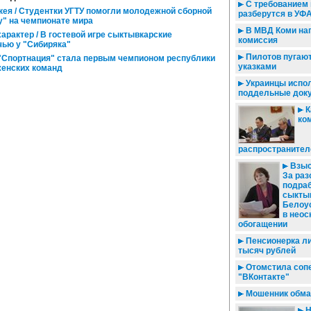
С требованием
кея / Студентки УГТУ помогли молодежной сборной
разберутся в УФ
у" на чемпионате мира
В МВД Коми на
арактер / В гостевой игре сыктывкарские
комиссия
ью у "Сибиряка"
Пилотов пугаю
 "Спортнация" стала первым чемпионом республики
указками
женских команд
Украинцы испо
поддельные док
К
ко
распространител
Взыск
За ра
подраб
сыкты
Белоу
в нео
обогащении
Пенсионерка л
тысяч рублей
Отомстила соп
"ВКонтакте"
Мошенник обма
Н