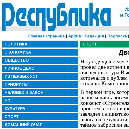
И
и Г
Главная страница
|
Архив
|
Редакция
|
Подписка
ПОЛИТИКА
СПОРТ
Дв
ЭКОНОМИКА
ОБЩЕСТВО
На уходящей неделе
провел две встречи в
ЛИЧНОЕ ДЕЛО
очередного тура Вы
ИЗ ПЕРВЫХ УСТ
встречался с дублем
столицы Коми проиг
ПРИОРИТЕТ
В первой игре, котор
ЧЕЛОВЕК И ЗАКОН
равным лишь восемь
ЧП
хоккеист «Строител
броском в створ вор
КУЛЬТУРА
завладел инициативо
СПОРТ
шанса на результати
таймов забросили ещ
ДОМАШНИЙ ОЧАГ