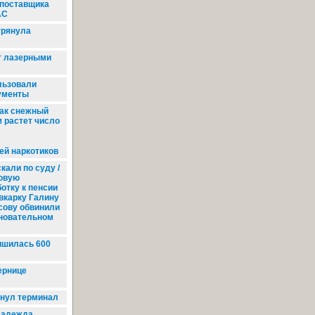
 поставщика
АС
грянула
т лазерными
льзовали
ументы
ак снежный
м растет число
ей наркотиков
али по суду /
зовую
отку к пенсии
вкарку Галину
сову обвинили
сновательном
ишилась 600
ернице
нул терминал
адежда