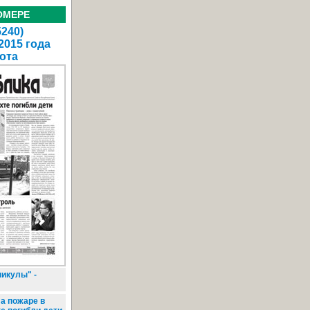
ОМЕРЕ
5240)
2015 года
ота
икулы" -
а пожаре в