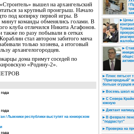
Ух
«Строитель» вышел на архангельский
/ П
тра
витаться за крупный проигрыш. Начало
за
дто под копирку первой игры. В
Цены 
и минут команды обменялись голами. В
контрол
ого клуба отличился Никита Агафонов.
Тукмак
 также по разу побывали в сетках
прокур
реагиро
Кораблин стал автором забитого мяча
жалобы
забивали только хозяева, а итоговый
Став
ользу архангелогородцев.
иници
общес
ывкарцы дома примут соседей по
актив
 кировскую «Родину-2».
 ПЕТРОВ
Плюс пятьсот т
"Пригородный" в
больше огурцов 
Восемь школ на
 года
С Севера Крайн
южную
Диктант напишу
 года
тан / Лыжники республики выступят на юниорском
В феврале пен
"подрастут"
и
Проверка на пр
 года