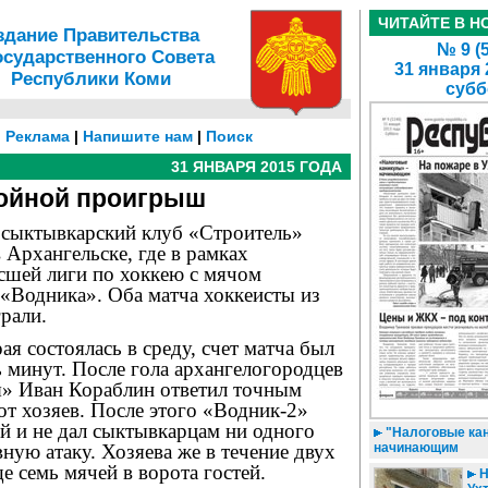
ЧИТАЙТЕ В Н
здание Правительства
№ 9 (
осударственного Совета
31 января 
Республики Коми
субб
|
Реклама
|
Напишите нам
|
Поиск
31 ЯНВАРЯ 2015 ГОДА
ойной проигрыш
 сыктывкарский клуб «Строитель»
 Архангельске, где в рамках
сшей лиги по хоккею с мячом
 «Водника». Оба матча хоккеисты из
рали.
ая состоялась в среду, счет матча был
 минут. После гола архангелогородцев
я» Иван Кораблин ответил точным
от хозяев. После этого «Водник-2»
й и не дал сыктывкарцам ни одного
"Налоговые кан
вную атаку. Хозяева же в течение двух
начинающим
е семь мячей в ворота гостей.
Н