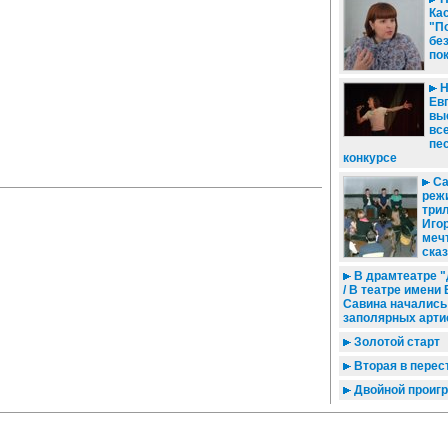
Ка
"П
бе
по
Н
Ев
вы
вс
пе
конкурсе
Са
реж
три
Иго
меч
сказ
В драмтеатре "
/ В театре имени
Савина начались
заполярных арти
Золотой старт
Вторая в перес
Двойной проиг