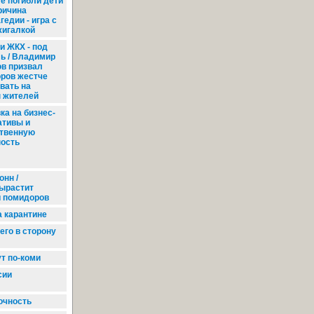
те погибли дети
ричина
гедии - игра с
жигалкой
и ЖКХ - под
ь / Владимир
ов призвал
оров жестче
вать на
 жителей
ка на бизнес-
ативы и
твенную
ность
онн /
ырастит
и помидоров
 карантине
его в сторону
т по-коми
сии
очность