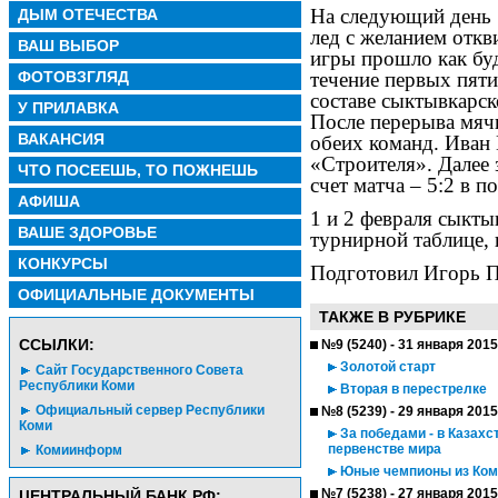
На следующий день 
ДЫМ ОТЕЧЕСТВА
лед с желанием отк
ВАШ ВЫБОР
игры прошло как бу
ФОТОВЗГЛЯД
течение первых пят
составе сыктывкарск
У ПРИЛАВКА
После перерыва мячи
ВАКАНСИЯ
обеих команд. Иван 
«Строителя». Далее 
ЧТО ПОСЕЕШЬ, ТО ПОЖНЕШЬ
счет матча – 5:2 в п
АФИША
1 и 2 февраля сыкт
ВАШЕ ЗДОРОВЬЕ
турнирной таблице,
КОНКУРСЫ
Подготовил Игорь
ОФИЦИАЛЬНЫЕ ДОКУМЕНТЫ
ТАКЖЕ В РУБРИКЕ
CСЫЛКИ:
№9 (5240) - 31 января 2015
Золотой старт
Сайт Государственного Совета
Республики Коми
Вторая в перестрелке
Официальный сервер Республики
№8 (5239) - 29 января 2015
Коми
За победами - в Казахс
первенстве мира
Комиинформ
Юные чемпионы из Ком
№7 (5238) - 27 января 2015
ЦЕНТРАЛЬНЫЙ БАНК РФ: