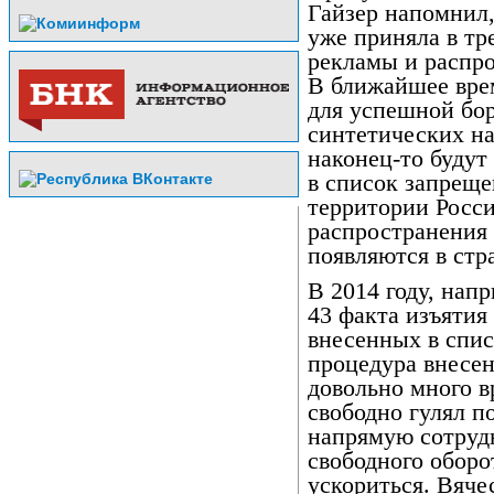
Гайзер напомнил
уже приняла в тр
рекламы и распро
В ближайшее врем
для успешной бо
синтетических н
наконец-то будут
в список запреще
территории Росси
распространения 
появляются в стр
В 2014 году, нап
43 факта изъятия
внесенных в спи
процедура внесен
довольно много в
свободно гулял п
напрямую сотруд
свободного оборо
ускориться. Вяче