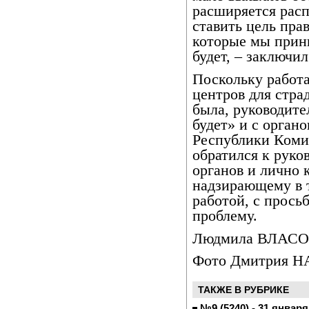
расширяется расп
ставить цель пра
которые мы прини
будет, – заключил
Поскольку работ
центров для стр
была, руководите
будет» и с орган
Республики Коми
обратился к руко
органов и лично 
надзирающему в 
работой, с прось
проблему.
Людмила ВЛАС
Фото Дмитрия 
ТАКЖЕ В РУБРИКЕ
№9 (5240) - 31 января