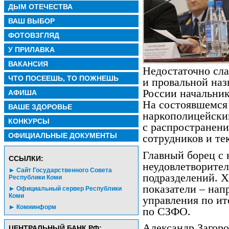
ДЫМ ОТЕЧЕСТВА
ВАШ ВЫБОР
ФОТОВЗГЛЯД
У ПРИЛАВКА
ВАКАНСИЯ
Недостаточно сл
ЧТО ПОСЕЕШЬ, ТО ПОЖНЕШЬ
и провальной на
России начальник
АФИША
На состоявшемся 
ВАШЕ ЗДОРОВЬЕ
наркополицейский
КОНКУРСЫ
с распространени
ОФИЦИАЛЬНЫЕ ДОКУМЕНТЫ
сотрудников и те
Главный борец с 
CСЫЛКИ:
неудовлетворите
Сайт Государственного Совета
подразделений. Х
Республики Коми
показатели – нап
Официальный сервер Республики
Коми
управления по ит
Комиинформ
по СЗФО.
Александр Загор
ЦЕНТРАЛЬНЫЙ БАНК РФ: