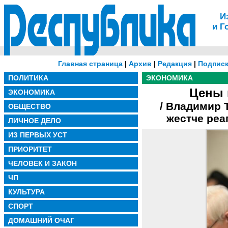
И
и Г
Главная страница
|
Архив
|
Редакция
|
Подписк
ПОЛИТИКА
ЭКОНОМИКА
Цены 
ЭКОНОМИКА
/ Владимир 
ОБЩЕСТВО
жестче реа
ЛИЧНОЕ ДЕЛО
ИЗ ПЕРВЫХ УСТ
ПРИОРИТЕТ
ЧЕЛОВЕК И ЗАКОН
ЧП
КУЛЬТУРА
СПОРТ
ДОМАШНИЙ ОЧАГ