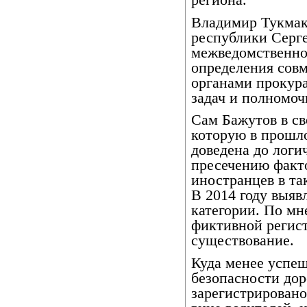
Владимир Тукмак
республики Серг
межведомственно
определения совм
органами прокура
задач и полномоч
Сам Бажутов в св
которую в прошло
доведена до логи
пресечению факт
иностранцев в та
В 2014 году выяв
категории. По мн
фиктивной регис
существование.
Куда менее успе
безопасности до
зарегистрировано