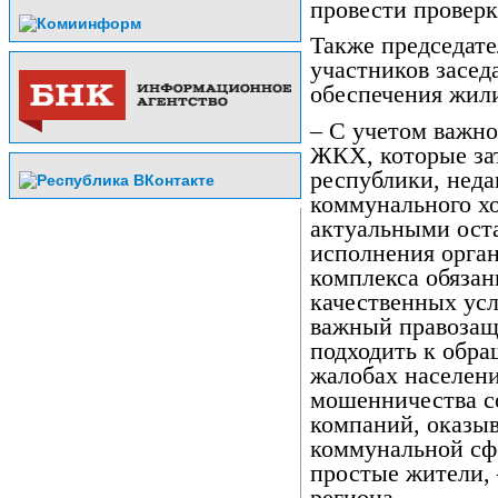
провести проверк
Также председате
участников засед
обеспечения жил
– С учетом важно
ЖКХ, которые за
республики, нед
коммунального хо
актуальными ост
исполнения орга
комплекса обяза
качественных усл
важный правозащ
подходить к обра
жалобах населен
мошенничества с
компаний, оказы
коммунальной сф
простые жители, 
региона.