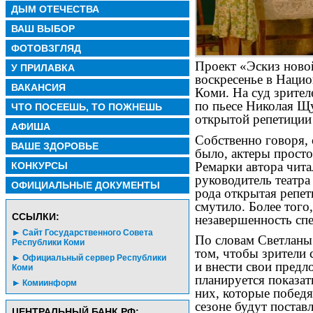
ДЫМ ОТЕЧЕСТВА
ВАШ ВЫБОР
ФОТОВЗГЛЯД
Проект «Эскиз ново
У ПРИЛАВКА
воскресенье в Наци
ВАКАНСИЯ
Коми. На суд зрител
по пьесе Николая Щ
ЧТО ПОСЕЕШЬ, ТО ПОЖНЕШЬ
открытой репетиции
АФИША
Собственно говоря, 
ВАШЕ ЗДОРОВЬЕ
было, актеры просто
Ремарки автора чит
КОНКУРСЫ
руководитель театра
ОФИЦИАЛЬНЫЕ ДОКУМЕНТЫ
рода открытая репет
смутило. Более того
CСЫЛКИ:
незавершенность спе
Сайт Государственного Совета
По словам Светланы 
Республики Коми
том, чтобы зрители
Официальный сервер Республики
и внести свои предл
Коми
планируется показать
Комиинформ
них, которые победя
сезоне будут поставл
ЦЕНТРАЛЬНЫЙ БАНК РФ: