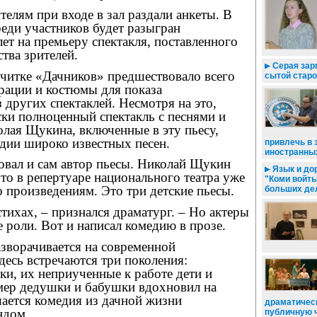
телям при входе в зал раздали анкеты. В
реди участников будет разыгран
ет на премьеру спектакля, поставленного
тва зрителей.
Серая зар
 читке «Дачников» предшествовало всего
сытой стар
рации и костюмы для показа
 других спектаклей. Несмотря на это,
ки полноценный спектакль с песнями и
лая Щукина, включенные в эту пьесу,
дии широко известных песен.
привлечь в 
иностранны
овал и сам автор пьесы. Николай Щукин
Язык и дор
то в репертуаре национального театра уже
"Коми войт
го произведениям. Это три детские пьесы.
больших де
тихах, – признался драматург. – Но актеры
е роли. Вот и написал комедию в прозе.
зворачивается на современной
десь встречаются три поколения:
и, их неприученные к работе дети и
мер дедушки и бабушки вдохновил на
ается комедия из дачной жизни
драматическ
ндом.
публичную ч