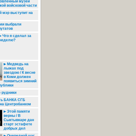
новленный музей
ой войсковой части
 мэр выступит на
ми выбрали
путатов
Что я сделал за
неделю?
Медведь на
лыжах под
звездою / К весне
в Коми должен
появиться зимний
публики
 рудники
ть БАНКА СГБ
на Центробанком
Этой памяти
верны / В
Сыктывкаре дан
старт эстафете
добрых дел
Очередной шаг