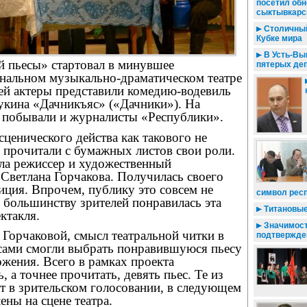
посетил об
сыктывкарск
Столичный
Кубке мира
В Усть-Вы
й пьесы» стартовал в минувшее
пятерых де
ональном музыкально-драматическом театре
ей актеры представили комедию-водевиль
укина «Дачникъяс» («Дачники»). На
 побывали и журналисты «Республики».
сценического действа как такового не
 прочитали с бумажных листов свои роли.
ала режиссер и художественный
 Светлана Горчакова. Получилась своего
иция. Впрочем, публику это совсем не
символ рес
, большинству зрителей понравилась эта
Титановые
ктакля.
Значимос
Горчаковой, смысл театральной читки в
подтвержде
 сами смогли выбрать понравившуюся пьесу
ожения. Всего в рамках проекта
, а точнее прочитать, девять пьес. Те из
т в зрительском голосовании, в следующем
ены на сцене театра.