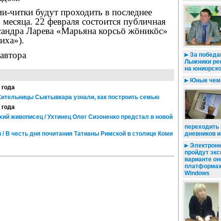
и-читки будут проходить в последнее
 месяца. 22 февраля состоится публичная
сандра Ларева «Марьяна корсьö жöникöс»
иха»).
автора
За победам
Лыжники ре
на юниорск
Юные чемп
 года
Жительницы Сыктывкара узнали, как построить семью
 года
ий живописец / Ухтинец Олег Сизоненко предстал в новой
переходить 
 / В честь дня почитания Татианы Римской в столице Коми
дневников 
Электронн
пройдут экс
варианте он
платформах 
Windows