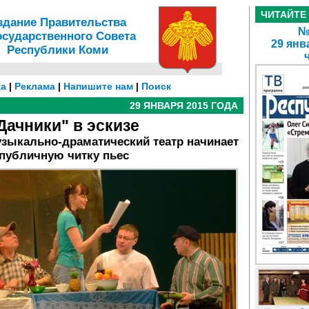
ЧИТАЙТЕ
здание Правительства
№ 
осударственного Совета
29 янв
Республики Коми
а
|
Реклама
|
Напишите нам
|
Поиск
29 ЯНВАРЯ 2015 ГОДА
Дачники" в эскизе
зыкально-драматический театр начинает
публичную читку пьес