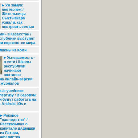
Уж замуж
невтерпеж /
Жительницы
Сыктывкара
узнали, как
построить семью
и - в Казахстан /
спублики выступят
ом первенстве мира
ионы из Коми
Успеваемость -
в сети / Школы
республики
начинают
поэтапно
на онлайн-версии
и журналов
ые учебники
пертизу / В базовом
и будут работать на
Android, iOs и
Роковое
"наследство" /
Рассказывая о
капитале дядюшки
из Латвии,
аферистка