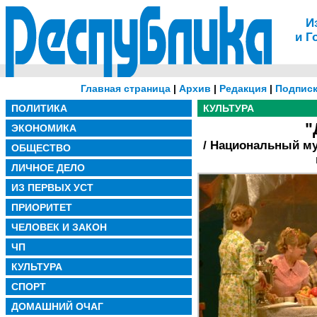
И
и Г
Главная страница
|
Архив
|
Редакция
|
Подписк
ПОЛИТИКА
КУЛЬТУРА
"
ЭКОНОМИКА
/ Национальный му
ОБЩЕСТВО
ЛИЧНОЕ ДЕЛО
ИЗ ПЕРВЫХ УСТ
ПРИОРИТЕТ
ЧЕЛОВЕК И ЗАКОН
ЧП
КУЛЬТУРА
СПОРТ
ДОМАШНИЙ ОЧАГ