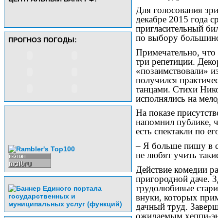
Для голосования зри
декабре 2015 года с
пригласительный бил
по выбору большинс
ПРОГНОЗ ПОГОДЫ:
Примечательно, что
три репетиции. Деко
«позаимствовали» из
получился практичес
танцами. Стихи Нико
исполнялись на мело
На показе присутств
напомнил публике, ч
есть спектакли по е
– Я больше пишу в с
не любят учить таки
Действие комедии ра
пригородной даче. З
трудолюбивые старик
внуки, которых при
дачный труд. Заверш
ожидаемым хеппи-э