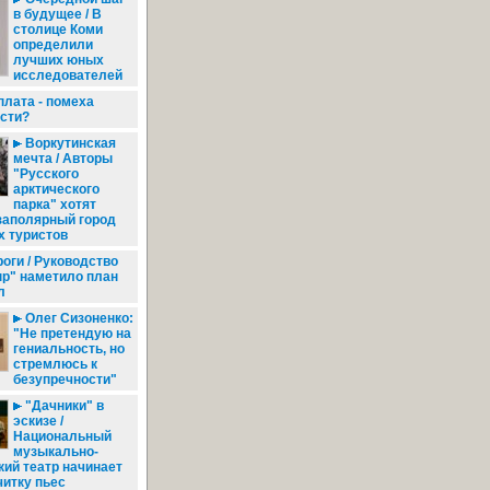
в будущее / В
столице Коми
определили
лучших юных
исследователей
плата - помеха
ости?
Воркутинская
мечта / Авторы
"Русского
арктического
парка" хотят
заполярный город
х туристов
оги / Руководство
ыр" наметило план
л
Олег Сизоненко:
"Не претендую на
гениальность, но
стремлюсь к
безупречности"
"Дачники" в
эскизе /
Национальный
музыкально-
ий театр начинает
итку пьес