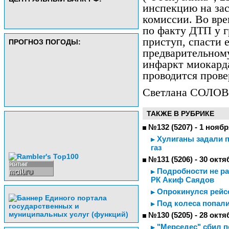
инспекцию на за
комиссии. Во вре
по факту ДТП у 
приступ, спасти е
ПРОГНОЗ ПОГОДЫ:
предварительному
инфаркт миокард
проводится прове
Светлана СОЛО
ТАКЖЕ В РУБРИКЕ
№132 (5207) - 1 ноябр
Хулиганы задали п
газ
№131 (5206) - 30 октя
Подробности не ра
РК Акиф Саядов
Опрокинулся рейс
Под колеса попали
№130 (5205) - 28 октя
"Мерседес" сбил 