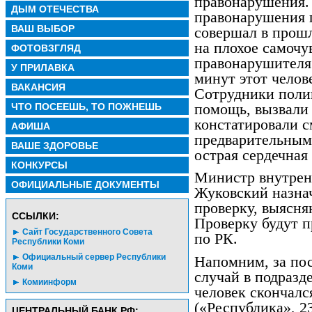
правонарушения. 
ДЫМ ОТЕЧЕСТВА
правонарушения 
ВАШ ВЫБОР
совершал в прош
на плохое самочу
ФОТОВЗГЛЯД
правонарушителя 
У ПРИЛАВКА
минут этот челов
ВАКАНСИЯ
Сотрудники поли
помощь, вызвали
ЧТО ПОСЕЕШЬ, ТО ПОЖНЕШЬ
констатировали с
АФИША
предварительным
ВАШЕ ЗДОРОВЬЕ
острая сердечная
КОНКУРСЫ
Министр внутрен
ОФИЦИАЛЬНЫЕ ДОКУМЕНТЫ
Жуковский назна
проверку, выясня
CСЫЛКИ:
Проверку будут 
Сайт Государственного Совета
по РК.
Республики Коми
Официальный сервер Республики
Напомним, за пос
Коми
случай в подразд
Комиинформ
человек скончал
(«Республика», 2
ЦЕНТРАЛЬНЫЙ БАНК РФ: