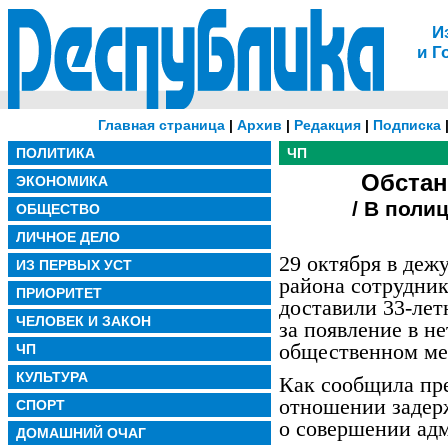
И
и Г
Главная страница
|
Архив
|
Редакция
|
Подписка
ПОЛИТИКА
ЧП
Обстан
ЭКОНОМИКА
/ В поли
ОБЩЕСТВО
ЛИЧНОЕ ДЕЛО
29 октября в де
ИЗ ПЕРВЫХ УСТ
района сотрудни
ПРИОРИТЕТ
доставили 33-лет
ЧЕЛОВЕК И ЗАКОН
за появление в н
общественном ме
ЧП
КУЛЬТУРА
Как сообщила пр
отношении задер
СПОРТ
о совершении ад
ДОМАШНИЙ ОЧАГ