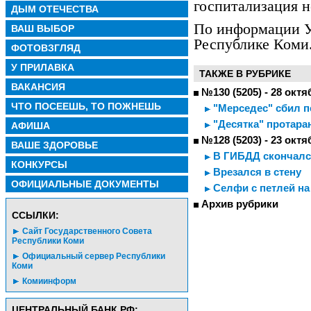
госпитализация н
ДЫМ ОТЕЧЕСТВА
По информации 
ВАШ ВЫБОР
Республике Коми
ФОТОВЗГЛЯД
У ПРИЛАВКА
ТАКЖЕ В РУБРИКЕ
ВАКАНСИЯ
№130 (5205) - 28 октя
ЧТО ПОСЕЕШЬ, ТО ПОЖНЕШЬ
"Мерседес" сбил 
"Десятка" протара
АФИША
№128 (5203) - 23 октя
ВАШЕ ЗДОРОВЬЕ
В ГИБДД скончалс
КОНКУРСЫ
Врезался в стену
ОФИЦИАЛЬНЫЕ ДОКУМЕНТЫ
Селфи с петлей на
Архив рубрики
CСЫЛКИ:
Сайт Государственного Совета
Республики Коми
Официальный сервер Республики
Коми
Комиинформ
ЦЕНТРАЛЬНЫЙ БАНК РФ: