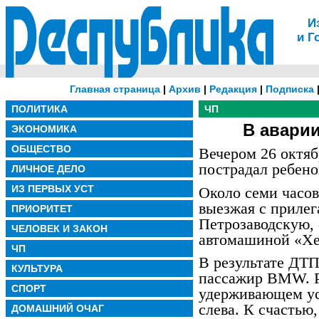
И
и Г
Главная страница
|
Архив
|
Редакция
|
Подписка
ПОЛИТИКА
ЧП
В авари
ЭКОНОМИКА
ОБЩЕСТВО
Вечером 26 октя
пострадал ребено
ЛИЧНОЕ ДЕЛО
ИЗ ПЕРВЫХ УСТ
Около семи часов
выезжая с приле
ПРИОРИТЕТ
Петрозаводскую,
ЧЕЛОВЕК И ЗАКОН
автомашиной «Хе
ЧП
В результате ДТ
КУЛЬТУРА
пассажир BMW. Р
СПОРТ
удерживающем ус
слева. К счастью
ДОМАШНИЙ ОЧАГ