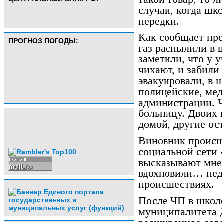
случаи, когда шко
нередки.
Как сообщает пр
ПРОГНОЗ ПОГОДЫ:
газ распылили в 
заметили, что у 
чихают, и забили
эвакуировали, в 
полицейские, мед
администрации. Ч
больницу. Двоих 
домой, другие ос
Виновник происш
социальной сети
высказывают мнен
вдохновили… нед
происшествиях.
После ЧП в школ
муниципалитета 