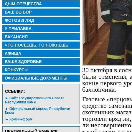
ДЫМ ОТЕЧЕСТВА
ВАШ ВЫБОР
ФОТОВЗГЛЯД
У ПРИЛАВКА
ВАКАНСИЯ
ЧТО ПОСЕЕШЬ, ТО ПОЖНЕШЬ
АФИША
ВАШЕ ЗДОРОВЬЕ
30 октября в сос
КОНКУРСЫ
были отменены, а
ОФИЦИАЛЬНЫЕ ДОКУМЕНТЫ
конце первого ур
баллончика.
CСЫЛКИ:
Газовые «перцов
Сайт Государственного Совета
Республики Коми
средство самозащ
Официальный сервер Республики
охотничьих мага
Коми
торговли вряд ли,
Комиинформ
ли несовершенно
такой товар, то 
ЦЕНТРАЛЬНЫЙ БАНК РФ: