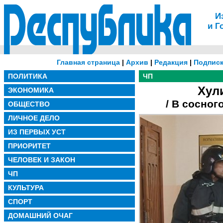
И
и Г
Главная страница
|
Архив
|
Редакция
|
Подписк
ПОЛИТИКА
ЧП
Хул
ЭКОНОМИКА
/ В сосног
ОБЩЕСТВО
ЛИЧНОЕ ДЕЛО
ИЗ ПЕРВЫХ УСТ
ПРИОРИТЕТ
ЧЕЛОВЕК И ЗАКОН
ЧП
КУЛЬТУРА
СПОРТ
ДОМАШНИЙ ОЧАГ