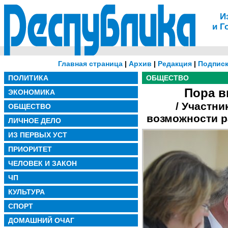
И
и Г
Главная страница
|
Архив
|
Редакция
|
Подписк
ПОЛИТИКА
ОБЩЕСТВО
Пора в
ЭКОНОМИКА
/ Участни
ОБЩЕСТВО
возможности р
ЛИЧНОЕ ДЕЛО
ИЗ ПЕРВЫХ УСТ
ПРИОРИТЕТ
ЧЕЛОВЕК И ЗАКОН
ЧП
КУЛЬТУРА
СПОРТ
ДОМАШНИЙ ОЧАГ