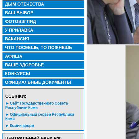
ДЫМ ОТЕЧЕСТВА
ВАШ ВЫБОР
ФОТОВЗГЛЯД
У ПРИЛАВКА
ВАКАНСИЯ
ЧТО ПОСЕЕШЬ, ТО ПОЖНЕШЬ
АФИША
ВАШЕ ЗДОРОВЬЕ
КОНКУРСЫ
ОФИЦИАЛЬНЫЕ ДОКУМЕНТЫ
CСЫЛКИ:
Сайт Государственного Совета
Республики Коми
Официальный сервер Республики
Коми
Комиинформ
ЦЕНТРАЛЬНЫЙ БАНК РФ: