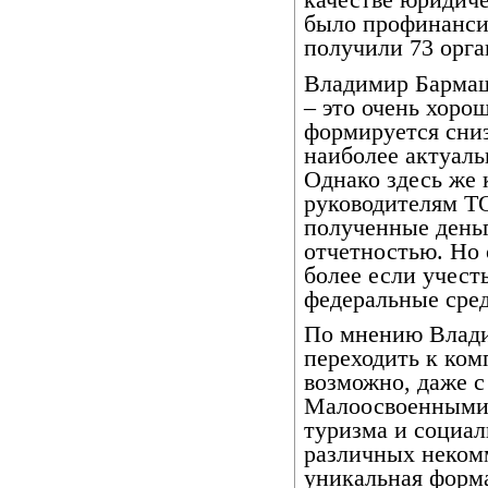
было профинанси
получили 73 орга
Владимир Бармаш
– это очень хоро
формируется сниз
наиболее актуаль
Однако здесь же
руководителям ТО
полученные деньг
отчетностью. Но 
более если учест
федеральные сред
По мнению Влад
переходить к ком
возможно, даже с
Малоосвоенными 
туризма и социал
различных неком
уникальная форм