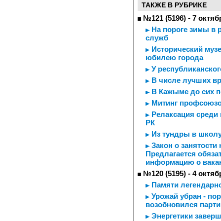
ТАКЖЕ В РУБРИКЕ
№121 (5196) - 7 октяб
На пороге зимы в 
служб
Исторический музе
юбилею города
У республиканског
В числе лучших вр
В Кажыме до сих по
Митинг профсоюз
Релаксация среди 
РК
Из тундры в школу
Закон о занятости 
Предлагается обяза
информацию о вака
№120 (5195) - 4 октяб
Памяти легендарно
Урожай убран - пор
возобновился парти
Энергетики заверш