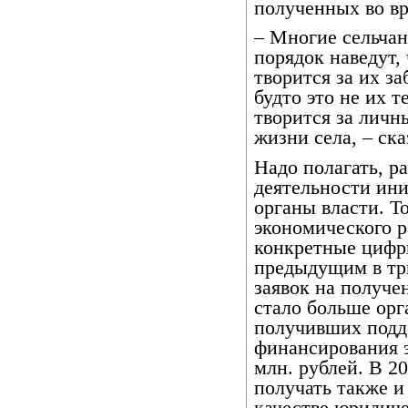
полученных во вр
– Многие сельчан
порядок наведут, 
творится за их за
будто это не их т
творится за личн
жизни села, – ска
Надо полагать, р
деятельности ин
органы власти. Т
экономического 
конкретные цифры
предыдущим в три
заявок на получе
стало больше орг
получивших подд
финансирования э
млн. рублей. В 2
получать также и
качестве юридиче