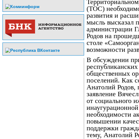
Территориальном
(ТОС) необходим
развития и расши
мысль высказал п
администрации Г
Родов на прошед
столе «Самоорга
возможности разв
В обсуждении пр
республиканских 
общественных ор
поселений. Как с
Анатолий Родов, 
заявление Вячесл
от социального и
инаугурационной 
необходимости ак
повышении качес
поддержки гражд
тему, Анатолий Р