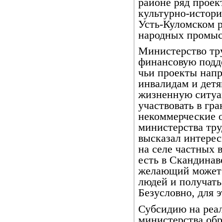
районе ряд проек
культурно-истори
Усть-Куломском р
народных промыс
Министерство тр
финансовую подд
чьи проекты нап
инвалидам и детя
жизненную ситуац
участвовать в гр
некоммерческие о
министерства тр
высказал интере
на селе частных 
есть в Скандинав
желающий может 
людей и получать
Безусловно, для 
Субсидию на реа
министерства обр