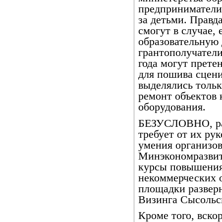
предприниматели
за детьми. Правд
смогут в случае,
образовательную 
грантополучатели
года могут прете
для пошива сцени
выделялись тольк
ремонт объектов 
оборудования.
БЕЗУСЛОВНО, ра
требует от их ру
умения организов
Минэкономразвит
курсы повышения
некоммерческих 
площадки разверн
Визинга Сысольск
Кроме того, вско