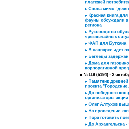
платежей потребите
Снова мимо "деся
Красная книга для
фауны обсуждали в 
региона
Руководство обучи
чрезвычайных ситу
ФАП для Буткана
В нацпарке идет о
Беглецы задержа
Дома для газовико
корпоративной про
№119 (5194) - 2 октяб
Памятник древней 
проекта "Городские
До победного кон
организаторы акции
Олег Алтухов выше
На проведение ка
Пора готовить пое
До Архангельска - 