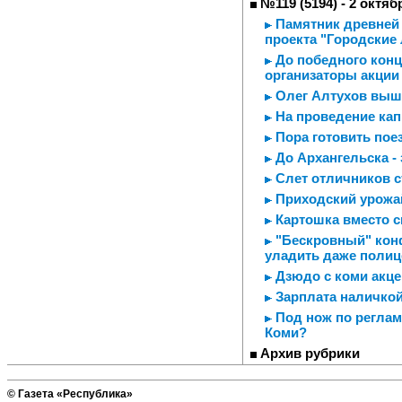
№119 (5194) - 2 октяб
Памятник древней 
проекта "Городские
До победного кон
организаторы акции
Олег Алтухов выше
На проведение ка
Пора готовить пое
До Архангельска - 
Слет отличников 
Приходский урожа
Картошка вместо с
"Бескровный" конф
уладить даже полиц
Дзюдо с коми акц
Зарплата наличкой 
Под нож по регламе
Коми?
Архив рубрики
© Газета «Республика»