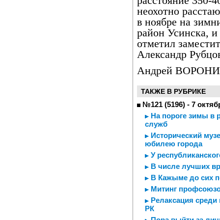
расстояние 350-4
неохотно расстаю
в ноябре на зимн
район Усинска, и
отметил замести
Александр Рубцо
Андрей ВОРОНИ
ТАКЖЕ В РУБРИКЕ
№121 (5196) - 7 октяб
На пороге зимы в 
служб
Исторический музе
юбилею города
У республиканског
В числе лучших вр
В Кажыме до сих по
Митинг профсоюз
Релаксация среди 
РК
Пора выйти за личн