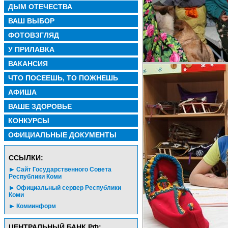
ДЫМ ОТЕЧЕСТВА
ВАШ ВЫБОР
ФОТОВЗГЛЯД
У ПРИЛАВКА
ВАКАНСИЯ
ЧТО ПОСЕЕШЬ, ТО ПОЖНЕШЬ
АФИША
ВАШЕ ЗДОРОВЬЕ
КОНКУРСЫ
ОФИЦИАЛЬНЫЕ ДОКУМЕНТЫ
CСЫЛКИ:
Сайт Государственного Совета
Республики Коми
Официальный сервер Республики
Коми
Комиинформ
ЦЕНТРАЛЬНЫЙ БАНК РФ: