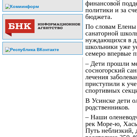
финансовой подд
политики и за сч
бюджета.
По словам Елены
санаторной школы
нуждающихся в д
школьники уже ус
семеро впервые п
– Дети прошли м
сосногорский сан
лечения заболева
приступили к уче
спортивных секци
В Усинске дети о
родственников.
– Наши оленеводч
рек Море-ю, Хасы
Путь неблизкий, 