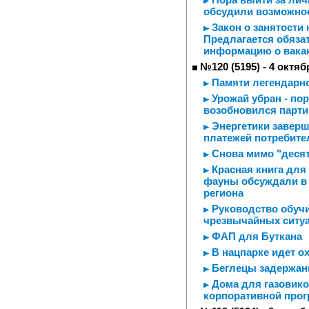
обсудили возможно
Закон о занятости 
Предлагается обяза
информацию о вака
№120 (5195) - 4 октяб
Памяти легендарно
Урожай убран - пор
возобновился парти
Энергетики заверш
платежей потребите
Снова мимо "деся
Красная книга для
фауны обсуждали в 
региона
Руководство обучи
чрезвычайных ситу
ФАП для Буткана
В нацпарке идет о
Беглецы задержа
Дома для газовико
корпоративной про