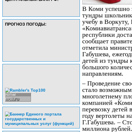
В Коми успешно 
тундры школьнико
учебу в Воркуту,
ПРОГНОЗ ПОГОДЫ:
«Комиавиатранса
республики доста
сообщает правите
отметила минист
Габушева, ежегод
детей из тундры 
большого количес
направлениям.
– Проведение сво
стало возможным 
многолетнему пл
компанией «Коми-
перевозку детей 
году вертолеты н
Г.Габушева. – Ст
миллиона рублей