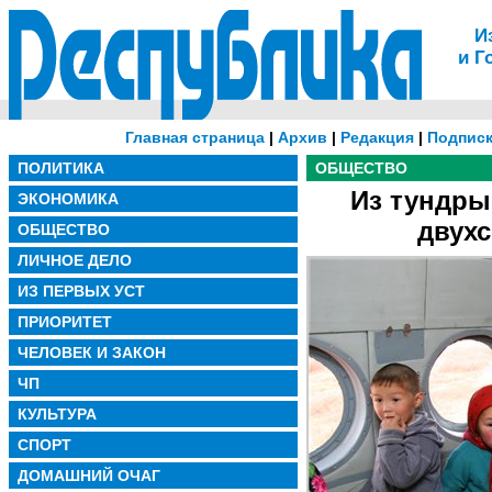
И
и Г
Главная страница
|
Архив
|
Редакция
|
Подписк
ПОЛИТИКА
ОБЩЕСТВО
Из тундры
ЭКОНОМИКА
двухс
ОБЩЕСТВО
ЛИЧНОЕ ДЕЛО
ИЗ ПЕРВЫХ УСТ
ПРИОРИТЕТ
ЧЕЛОВЕК И ЗАКОН
ЧП
КУЛЬТУРА
СПОРТ
ДОМАШНИЙ ОЧАГ