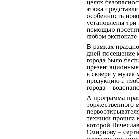
целях безопаснос
этажа представля
особенность ново
установлены три
помощью посетит
любом экспонате 
В рамках праздно
дней посещение м
города было бесп
презентационные
в сквере у музея
продукцию с изо
города – водонап
А программа пра
торжественного м
первооткрывателя
техники прошла к
которой Вячесла
Смирнову – серти
развитие муници