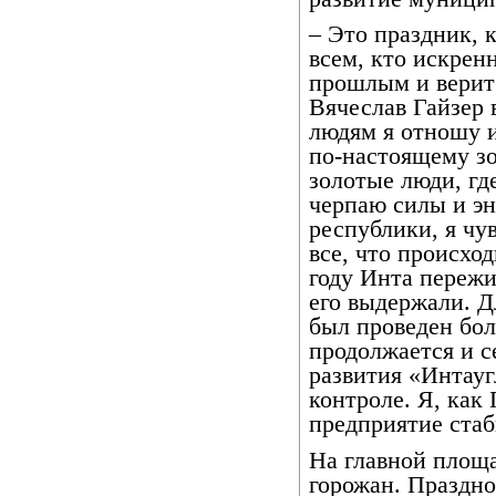
– Это праздник, 
всем, кто искрен
прошлым и верит 
Вячеслав Гайзер 
людям я отношу и
по-настоящему зо
золотые люди, где
черпаю силы и эн
республики, я чу
все, что происхо
году Инта переж
его выдержали. Д
был проведен бол
продолжается и с
развития «Интауг
контроле. Я, как
предприятие стаб
На главной площа
горожан. Праздно