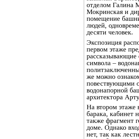
отделом Галина М
Мокринская и ди
помещение башни
людей, одновреме
десяти человек.
Экспозиция распо
первом этаже пре
рассказывающие о
символа – водона
политзаключенных
же можно ознако
повествующими о
водонапорной ба
архитектора Арту
На втором этаже
барака, кабинет н
также фрагмент 
доме. Однако вхо
нет, так как лест