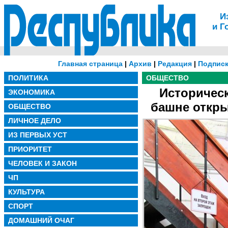
И
и Г
Главная страница
|
Архив
|
Редакция
|
Подписк
ПОЛИТИКА
ОБЩЕСТВО
Историчес
ЭКОНОМИКА
башне откры
ОБЩЕСТВО
ЛИЧНОЕ ДЕЛО
ИЗ ПЕРВЫХ УСТ
ПРИОРИТЕТ
ЧЕЛОВЕК И ЗАКОН
ЧП
КУЛЬТУРА
СПОРТ
ДОМАШНИЙ ОЧАГ