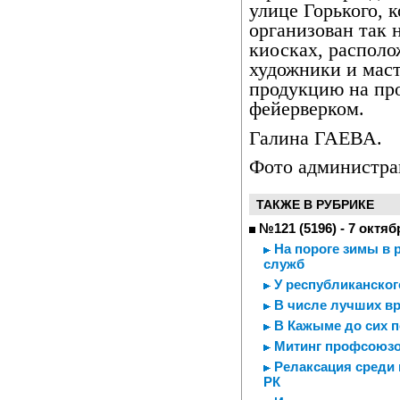
улице Горького, 
организован так 
киосках, располо
художники и мас
продукцию на про
фейерверком.
Галина ГАЕВА.
Фото администра
ТАКЖЕ В РУБРИКЕ
№121 (5196) - 7 октяб
На пороге зимы в 
служб
У республиканског
В числе лучших вр
В Кажыме до сих по
Митинг профсоюз
Релаксация среди 
РК