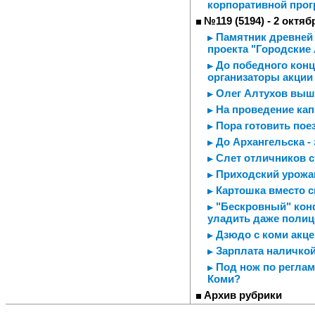
корпоративной про
№119 (5194) - 2 октяб
Памятник древней 
проекта "Городские
До победного кон
организаторы акции
Олег Алтухов выше
На проведение ка
Пора готовить пое
До Архангельска - 
Слет отличников 
Приходский урожа
Картошка вместо с
"Бескровный" конф
уладить даже полиц
Дзюдо с коми акц
Зарплата наличкой 
Под нож по регламе
Коми?
Архив рубрики