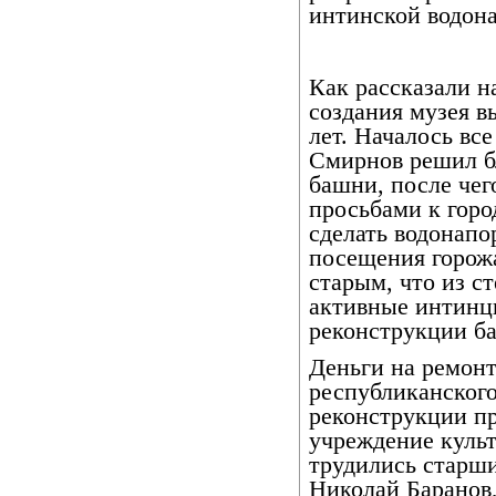
интинской водон
Как рассказали н
создания музея в
лет. Началось все
Смирнов решил бл
башни, после чег
просьбами к горо
сделать водонап
посещения горожа
старым, что из с
активные интинц
реконструкции ба
Деньги на ремон
республиканского
реконструкции п
учреждение культ
трудились старш
Николай Баранов