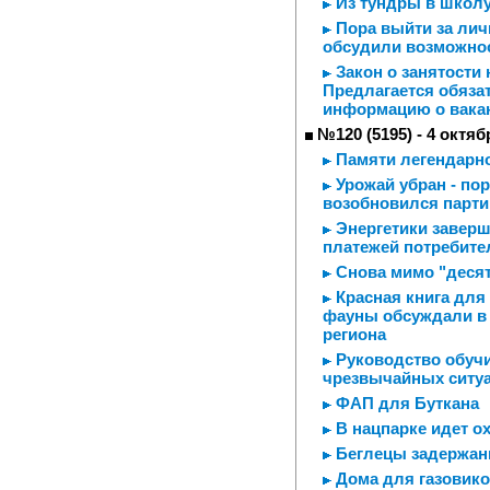
Из тундры в школу
Пора выйти за личн
обсудили возможно
Закон о занятости 
Предлагается обяза
информацию о вака
№120 (5195) - 4 октяб
Памяти легендарно
Урожай убран - пор
возобновился парти
Энергетики заверш
платежей потребите
Снова мимо "деся
Красная книга для
фауны обсуждали в 
региона
Руководство обучи
чрезвычайных ситу
ФАП для Буткана
В нацпарке идет о
Беглецы задержа
Дома для газовико