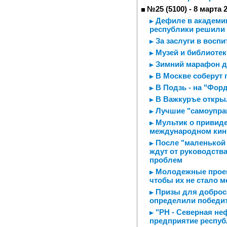
№25 (5100) - 8 марта 
Дефиле в академии
республики решили 
За заслуги в воспи
Музей и библиотек
Зимний марафон д
В Москве соберут 
В Подзь - на "Форде
В Важкуръе откры
Лучшие "самоупра
Мультик о привиде
международном кин
После "маленькой
ждут от руководств
проблем
Молодежные проект
чтобы их не стало 
Призы для добросо
определили победит
"РН - Северная не
предприятие респуб