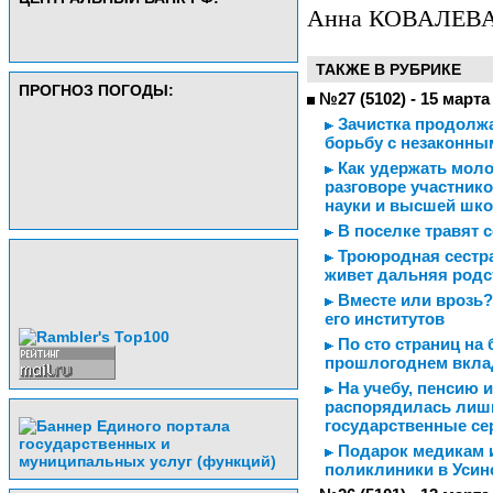
Анна КОВАЛЕВА
ТАКЖЕ В РУБРИКЕ
ПРОГНОЗ ПОГОДЫ:
№27 (5102) - 15 марта
Зачистка продолжа
борьбу с незаконны
Как удержать моло
разговоре участнико
науки и высшей шк
В поселке травят 
Троюродная сестра
живет дальняя родс
Вместе или врозь?
его институтов
По сто страниц на 
прошлогоднем вкла
На учебу, пенсию 
распорядилась лиш
государственные с
Подарок медикам и
поликлиники в Усин