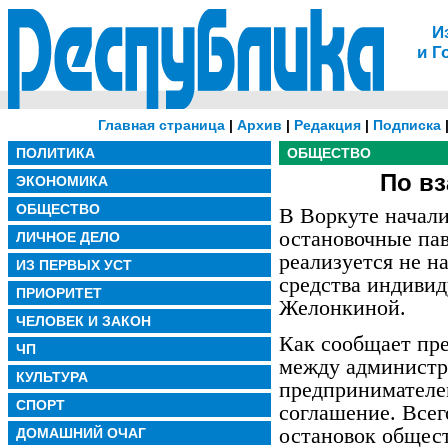
И
и Г
Главная страница
|
Архив
|
Редакция
|
Подписка
ПОЛИТИКА
ОБЩЕСТВО
По в
ЭКОНОМИКА
ОБЩЕСТВО
В Воркуте начал
остановочные па
ЛИЧНОЕ ДЕЛО
реализуется не н
ИЗ ПЕРВЫХ УСТ
средства индиви
ПРИОРИТЕТ
Желонкиной.
ЧЕЛОВЕК И ЗАКОН
Как сообщает пре
ЧП
между администр
КУЛЬТУРА
предпринимателе
СПОРТ
соглашение. Всег
остановок общест
ДОМАШНИЙ ОЧАГ