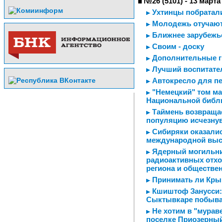
№26 (5101) - 13 марта
Ухтинцы побратали
Молодежь отучают
Ближнее зарубежье
Своим - доску
Дополнительные гр
Лучший воспитате
Автокресло для пе
"Немецкий" том ма
Национальной библ
Таймень возвращае
популяцию исчезну
Сибиряки оказалис
международной выс
Ядерный могильник
радиоактивных отхо
региона и обществе
Принимать ли Крым
Кшиштоф Занусси: 
Сыктывкаре побыва
Не хотим в "мурав
поселке Приозерный