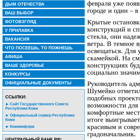
февраля уже появ
ДЫМ ОТЕЧЕСТВА
городе и один – 
ВАШ ВЫБОР
Крытые остановк
ФОТОВЗГЛЯД
конструкций и сп
У ПРИЛАВКА
стекла, они наде
ВАКАНСИЯ
ветра. В темное 
ЧТО ПОСЕЕШЬ, ТО ПОЖНЕШЬ
освещаться. Для 
АФИША
скамейкой. На с
конструкциях буд
ВАШЕ ЗДОРОВЬЕ
социально значи
КОНКУРСЫ
Руководитель ад
ОФИЦИАЛЬНЫЕ ДОКУМЕНТЫ
Шумейко отметил
подобных проект
CСЫЛКИ:
возможности для 
Сайт Государственного Совета
Республики Коми
комфортные места
Официальный сервер Республики
итоге выигрывает
Коми
красивым и совре
Комиинформ
градоначальник.
ЦЕНТРАЛЬНЫЙ БАНК РФ: