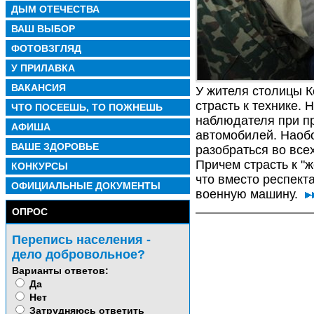
ДЫМ ОТЕЧЕСТВА
ВАШ ВЫБОР
ФОТОВЗГЛЯД
У ПРИЛАВКА
ВАКАНСИЯ
У жителя столицы 
страсть к технике. 
ЧТО ПОСЕЕШЬ, ТО ПОЖНЕШЬ
наблюдателя при пр
АФИША
автомобилей. Наобо
ВАШЕ ЗДОРОВЬЕ
разобраться во все
Причем страсть к "
КОНКУРСЫ
что вместо респект
ОФИЦИАЛЬНЫЕ ДОКУМЕНТЫ
военную машину.
ОПРОС
Перепись населения -
дело добровольное?
Варианты ответов:
Да
Нет
Затрудняюсь ответить