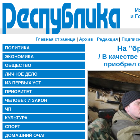
И
и Г
Главная страница
|
Архив
|
Редакция
|
Подписк
На "б
ПОЛИТИКА
/ В качеств
ЭКОНОМИКА
приобрел 
ОБЩЕСТВО
ЛИЧНОЕ ДЕЛО
ИЗ ПЕРВЫХ УСТ
ПРИОРИТЕТ
ЧЕЛОВЕК И ЗАКОН
ЧП
КУЛЬТУРА
СПОРТ
ДОМАШНИЙ ОЧАГ