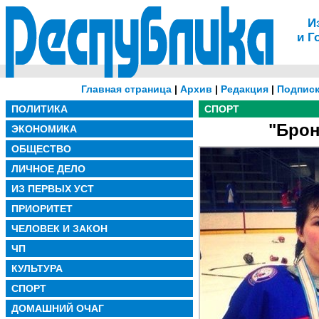
И
и Г
Главная страница
|
Архив
|
Редакция
|
Подписк
ПОЛИТИКА
СПОРТ
"Брон
ЭКОНОМИКА
ОБЩЕСТВО
ЛИЧНОЕ ДЕЛО
ИЗ ПЕРВЫХ УСТ
ПРИОРИТЕТ
ЧЕЛОВЕК И ЗАКОН
ЧП
КУЛЬТУРА
СПОРТ
ДОМАШНИЙ ОЧАГ