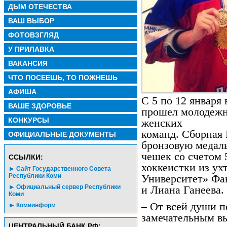
ДЫМ ОТЕЧЕСТВА
ВАШ ВЫБОР
ФОТОВЗГЛЯД
У ПРИЛАВКА
ВАКАНСИЯ
ЧТО ПОСЕЕШЬ, ТО ПОЖНЕШЬ
АФИША
С 5 по 12 января
ВАШЕ ЗДОРОВЬЕ
прошел молодежн
КОНКУРСЫ
женских
команд. Сборная 
ОФИЦИАЛЬНЫЕ ДОКУМЕНТЫ
бронзовую медаль
чешек со счетом 
CСЫЛКИ:
хоккеистки из ух
Сайт Государственного Совета
Республики Коми
Университет» Фа
Официальный сервер Республики
и Лиана Ганеева.
Коми
– От всей души п
Комиинформ
замечательным вы
ЦЕНТРАЛЬНЫЙ БАНК РФ: