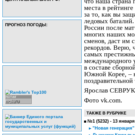
что наша страна 
места в рейтинге
за то, как вы за
ледовых баталий.
ПРОГНОЗ ПОГОДЫ:
России после мат
многих наших мо
сменов, даст им 
рекордов. Верю, 
самых престижны
международного у
в составе сборно
Южной Корее, – н
поздравительной 
Ярослав СЕВРУК
Фото vk.com.
ТАКЖЕ В РУБРИКЕ
№1 (5232) - 13 января
"Новая генерация"
Лыжники Коми выст