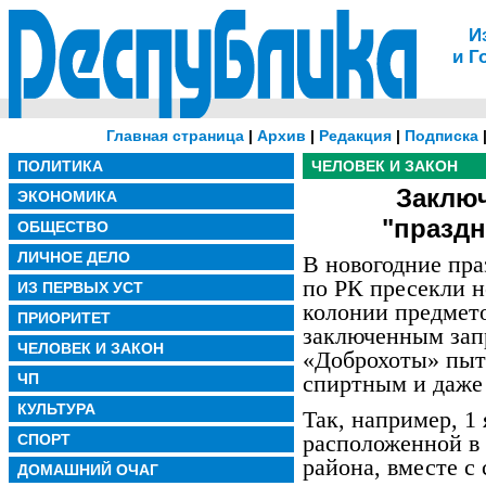
И
и Г
Главная страница
|
Архив
|
Редакция
|
Подписка
ПОЛИТИКА
ЧЕЛОВЕК И ЗАКОН
Заклю
ЭКОНОМИКА
"празд
ОБЩЕСТВО
ЛИЧНОЕ ДЕЛО
В новогодние пр
по РК пресекли н
ИЗ ПЕРВЫХ УСТ
колонии предмето
ПРИОРИТЕТ
заключенным запр
ЧЕЛОВЕК И ЗАКОН
«Доброхоты» пыт
ЧП
спиртным и даже
КУЛЬТУРА
Так, например, 1
расположенной в 
СПОРТ
района, вместе 
ДОМАШНИЙ ОЧАГ