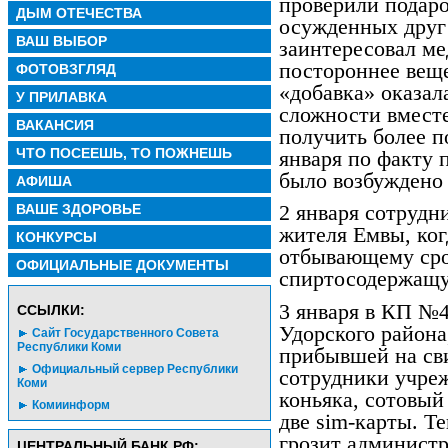
проверили подаро
ДЫМ ОТЕЧЕСТВА
осужденных друг
ВАШ ВЫБОР
заинтересовал ме
постороннее веще
ФОТОВЗГЛЯД
«добавка» оказал
У ПРИЛАВКА
сложности вмест
ВАКАНСИЯ
получить более п
ЧТО ПОСЕЕШЬ, ТО ПОЖНЕШЬ
января по факту 
было возбуждено 
АФИША
ВАШЕ ЗДОРОВЬЕ
2 января сотруд
жителя Емвы, ког
КОНКУРСЫ
отбывающему сро
ОФИЦИАЛЬНЫЕ ДОКУМЕНТЫ
спиртосодержащ
3 января в КП №4
CСЫЛКИ:
Удорского района
Сайт Государственного Совета
Республики Коми
прибывшей на св
Официальный сервер Республики
сотрудники учре
Коми
коньяка, сотовый
Комиинформ
две sim-карты. Т
грозит администр
ЦЕНТРАЛЬНЫЙ БАНК РФ: