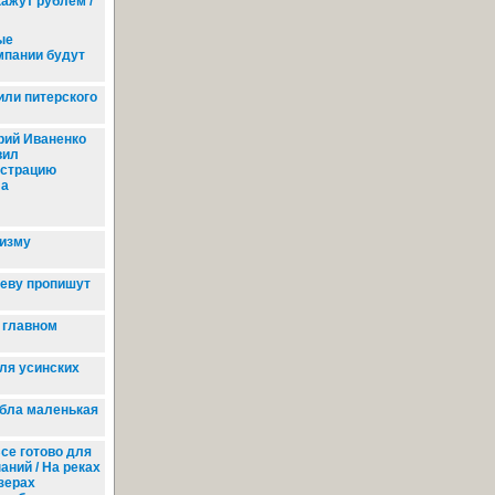
кажут рублем /
ые
мпании будут
ли питерского
ий Иваненко
вил
страцию
ла
ризму
еву пропишут
 главном
ля усинских
бла маленькая
се готово для
аний / На реках
озерах