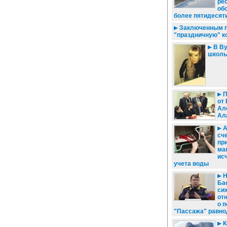
ре
об
более пятидесят
Заключенным п
"праздничную" к
В Ву
школь
П
от 
Ал
Ал
А
сче
пр
ма
ис
учета воды
Н
Ба
сих
от
о 
"Пассажа" равн
К