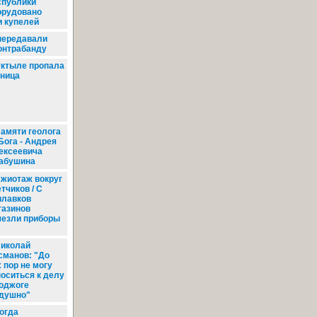
спублики
орудовано
и купелей
ередавали
онтрабанду
ктыле пропала
ница
амяти геолога
Бога - Андрея
ексеевича
абушина
жиотаж вокруг
тчиков / С
илавков
газинов
чезли приборы
иколай
сманов: "До
 пор не могу
носиться к делу
поджоге
одушно"
огда