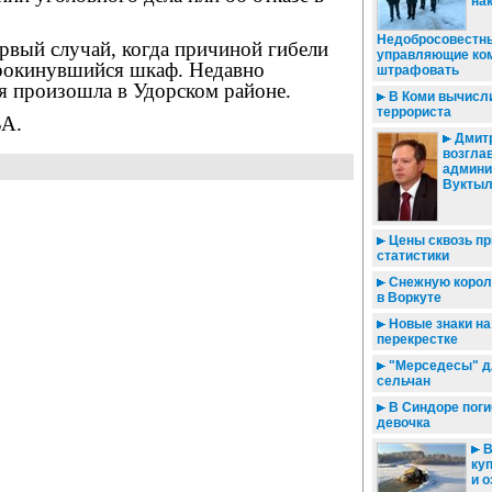
на
Недобросовестн
рвый случай, когда причиной гибели
управляющие ко
прокинувшийся шкаф. Недавно
штрафовать
я произошла в Удорском районе.
В Коми вычисли
террориста
А.
Дмитр
возгла
админи
Вукты
Цены сквозь п
статистики
Снежную корол
в Воркуте
Новые знаки на
перекрестке
"Мерседесы" д
сельчан
В Синдоре поги
девочка
В
куп
и 