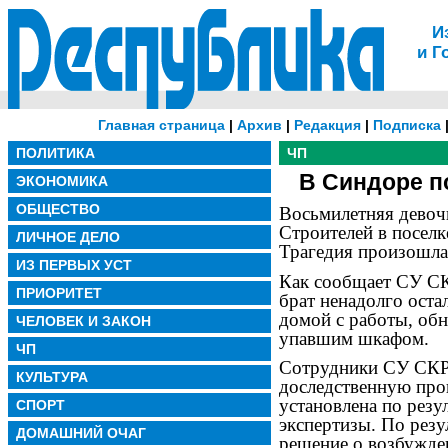
И
и Г
Главная страница
|
Архив
|
Редакция
|
Подписка
ПОЛИТИКА
ЧП
В Синдоре п
ЭКОНОМИКА
ОБЩЕСТВО
Восьмилетняя девочк
Строителей в посел
ЛИЧНОЕ ДЕЛО
Трагедия произошла
ИЗ ПЕРВЫХ УСТ
Как сообщает СУ СК
ПРИОРИТЕТ
брат ненадолго оста
домой с работы, об
ЧЕЛОВЕК И ЗАКОН
упавшим шкафом.
ЧП
Сотрудники СУ СКР 
КУЛЬТУРА
доследственную пров
установлена по резу
СПОРТ
экспертизы. По резу
ДОМАШНИЙ ОЧАГ
решение о возбужден