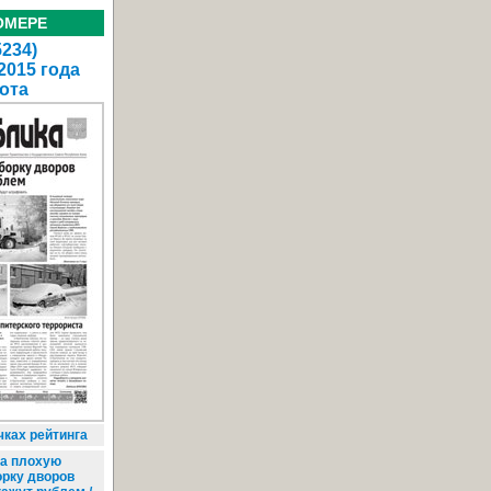
ОМЕРЕ
5234)
2015 года
ота
чках рейтинга
а плохую
орку дворов