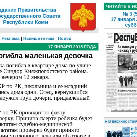
ЧИТАЙТЕ В Н
здание Правительства
№ 3 (
осударственного Совета
17 января 
Республики Коми
субб
|
Реклама
|
Напишите нам
|
Поиск
17 ЯНВАРЯ 2015 ГОДА
огибла маленькая девочка
а погибла в квартире дома по улице
ке Синдор Княжпогостского района.
 вечером 12 января.
Р по РК, школьница и ее младший
лись дома одни. Отец, вернувшийся
наружил труп дочери, придавленный
по РК проводят по факту
ерку. Причина смерти ребенка будет
В верхних стро
льтатам судебно-медицинской
З
льтатам проверки будет принято
уб
ии уголовного дела или об отказе в