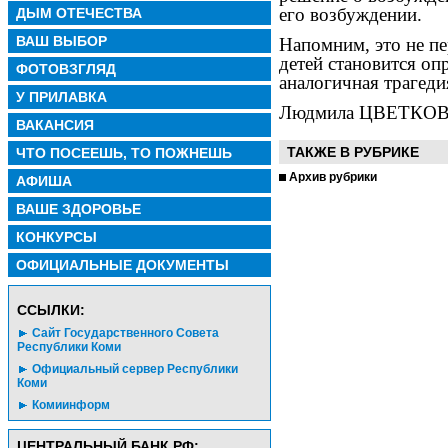
его возбуждении.
ДЫМ ОТЕЧЕСТВА
ВАШ ВЫБОР
Напомним, это не пе
детей становится о
ФОТОВЗГЛЯД
аналогичная трагеди
У ПРИЛАВКА
Людмила ЦВЕТКОВ
ВАКАНСИЯ
ТАКЖЕ В РУБРИКЕ
ЧТО ПОСЕЕШЬ, ТО ПОЖНЕШЬ
Архив рубрики
АФИША
ВАШЕ ЗДОРОВЬЕ
КОНКУРСЫ
ОФИЦИАЛЬНЫЕ ДОКУМЕНТЫ
CСЫЛКИ:
Сайт Государственного Совета
Республики Коми
Официальный сервер Республики
Коми
Комиинформ
ЦЕНТРАЛЬНЫЙ БАНК РФ: