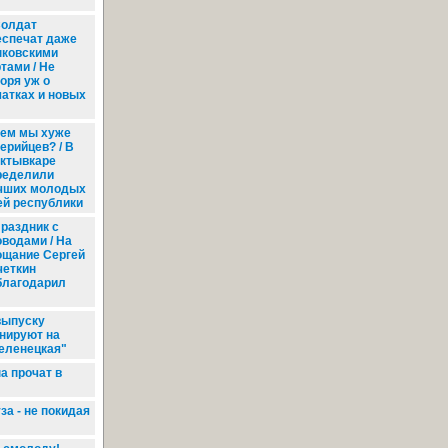
олдат
еспечат даже
нковскими
тами / Не
оря уж о
атках и новых
ем мы хуже
ерийцев? / В
ктывкаре
ределили
чших молодых
й республики
раздник с
оводами / На
ощание Сергей
четкин
благодарил
выпуску
нируют на
еленецкая"
 прочат в
за - не покидая