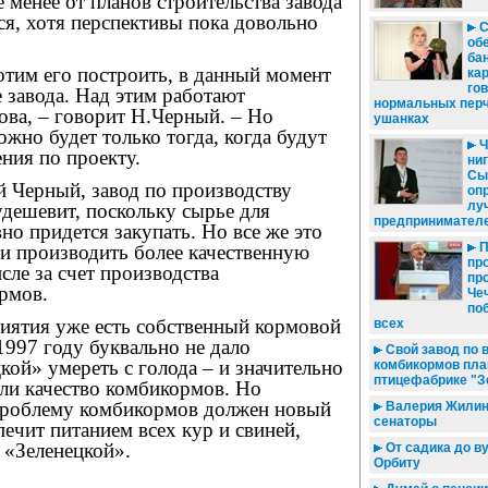
е менее от планов строительства завода
ся, хотя перспективы пока довольно
С
об
ба
отим его построить, в данный момент
кар
гов
 завода. Над этим работают
нормальных перч
ова, – говорит Н.Черный. – Но
ушанках
ожно будет только тогда, когда будут
Ч
ния по проекту.
ниг
Сы
й Черный, завод по производству
оп
лу
дешевит, поскольку сырье для
предпринимателе
вно придется закупать. Но все же это
П
и производить более качественную
пр
сле за счет производства
пр
рмов.
Че
по
иятия уже есть собственный кормовой
всех
 1997 году буквально не дало
Свой завод по 
кой» умереть с голода – и значительно
комбикормов пла
птицефабрике "З
ли качество комбикормов. Но
проблему комбикормов должен новый
Валерия Жилина
сенаторы
печит питанием всех кур и свиней,
 «Зеленецкой».
От садика до ву
Орбиту