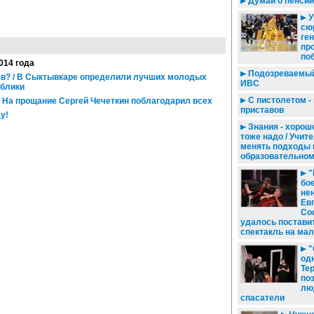
Думай о пенсии
У
сю
ге
пр
по
2014 года
Подозреваемый
в? / В Сыктывкаре определили лучших молодых
ИВС
ублики
С пистолетом -
 На прощание Сергей Чечеткин поблагодарил всех
приставов
у!
Знания - хорошо
тоже надо / Учит
менять подходы 
образовательном
"
бо
нен
Ев
Со
удалось постави
спектакль на мал
"
од
Те
по
лю
спасатели