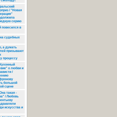
 смолоду!
ральский
рприз / "Новая
нерация"
одолжила
бедную серию
 повесился в
 на судебных
, а думать
елей призывают
к
у процессу
Кухонный
евик" о любви и
ависти /
гению
фронову
ть большой
ой сцене
Она такая -
на" / Любовь
рентьеву
здравляли
ди искусства и