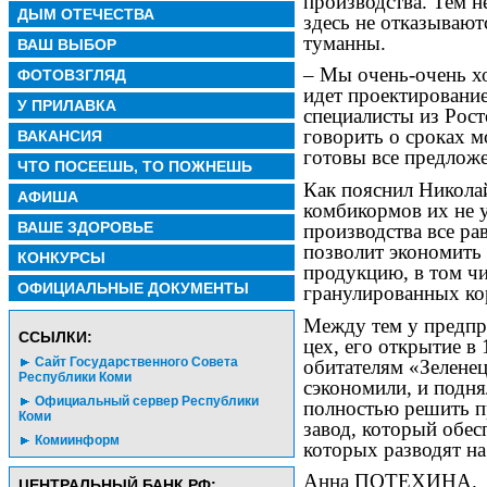
производства. Тем н
ДЫМ ОТЕЧЕСТВА
здесь не отказывают
туманны.
ВАШ ВЫБОР
– Мы очень-очень х
ФОТОВЗГЛЯД
идет проектирование
У ПРИЛАВКА
специалисты из Рост
говорить о сроках м
ВАКАНСИЯ
готовы все предложе
ЧТО ПОСЕЕШЬ, ТО ПОЖНЕШЬ
Как пояснил Никола
АФИША
комбикормов их не у
ВАШЕ ЗДОРОВЬЕ
производства все ра
позволит экономить 
КОНКУРСЫ
продукцию, в том чи
ОФИЦИАЛЬНЫЕ ДОКУМЕНТЫ
гранулированных ко
Между тем у предпр
CСЫЛКИ:
цех, его открытие в
Сайт Государственного Совета
обитателям «Зеленец
Республики Коми
сэкономили, и подня
Официальный сервер Республики
полностью решить 
Коми
завод, который обес
Комиинформ
которых разводят на
Анна ПОТЕХИНА.
ЦЕНТРАЛЬНЫЙ БАНК РФ: