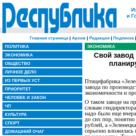
И
и Г
Главная страница
|
Архив
|
Редакция
|
Подписка
ПОЛИТИКА
ЭКОНОМИКА
Свой завод
ЭКОНОМИКА
планир
ОБЩЕСТВО
ЛИЧНОЕ ДЕЛО
ИЗ ПЕРВЫХ УСТ
Птицефабрика «Зеле
завода по производ
ПРИОРИТЕТ
экономичности и пр
ЧЕЛОВЕК И ЗАКОН
О таком заводе на п
ЧП
словам гендиректора
надо было еще вчер
КУЛЬТУРА
до сих пор, понятно
СПОРТ
рублей, а «Зеленецк
серьезно вложилась
ДОМАШНИЙ ОЧАГ