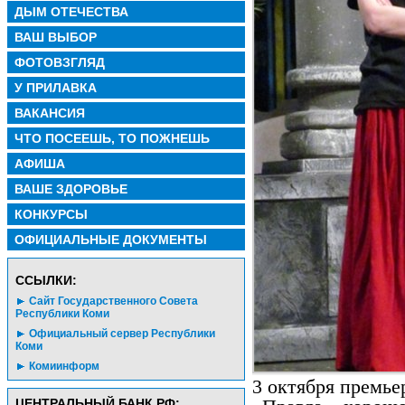
ДЫМ ОТЕЧЕСТВА
ВАШ ВЫБОР
ФОТОВЗГЛЯД
У ПРИЛАВКА
ВАКАНСИЯ
ЧТО ПОСЕЕШЬ, ТО ПОЖНЕШЬ
АФИША
ВАШЕ ЗДОРОВЬЕ
КОНКУРСЫ
ОФИЦИАЛЬНЫЕ ДОКУМЕНТЫ
CСЫЛКИ:
Сайт Государственного Совета
Республики Коми
Официальный сервер Республики
Коми
Комиинформ
3 октября премье
ЦЕНТРАЛЬНЫЙ БАНК РФ: