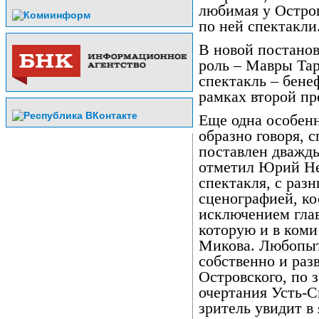
любимая у Остров
по ней спектакли
В новой постанов
роль – Мавры Тар
спектакль – бене
рамках второй пр
Еще одна особенн
образно говоря, с
поставлен дважды
отметил Юрий Нес
спектакля, с ра
сценографией, ко
исключением гла
которую и в коми
Микова. Любопытн
собственно и раз
Островского, по 
очертания Усть-С
зритель увидит в