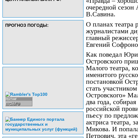
«Правда – хорошо
очередной сезон
В.Савина.
О планах театра р
ПРОГНОЗ ПОГОДЫ:
журналистами ди
главный режиссе
Евгений Софроно
Как поведал Юрий
Островского при
Малого театра, к
именитого русско
постановкой Остр
стать участником
Островского» Мал
два года, собира
российской пров
пьесу по предло
актриса театра, 
Микова. И попала
Петрович, эта «г