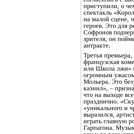
приступили, о че
спектакль «Корол
на малой сцене, 
героев. Это для 
Софронов подчерк
зрителя, он пойме
антракте.
Третья премьера, 
французская ком
или Школа лжи» 
огромным ужасом 
Мольера. Это без
казнил», – призн
что на выходе все
празднично. «Ск
«уникального и ч
выразился, артис
играть главную р
Гарпагона. Музы