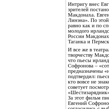
Интригу внес Ев
зрителей постан
Макдонаха. Евген
Линэна». По этой
равно как и по с
молодого ирландс
России Макдонах
Таганка и Пермск
И все же в театр
творчеству Макдо
что пьесы ирлан
Софронова – «сот
предназначены «н
подтвердил: пьес
кто вовсе не зна
советует посмот
«Шестизарядник»
За этот фильм пи
Евгений Софронов
согласились с вы