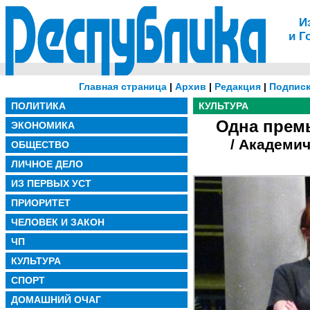
И
и Г
Главная страница
|
Архив
|
Редакция
|
Подписк
ПОЛИТИКА
КУЛЬТУРА
Одна премь
ЭКОНОМИКА
/ Академи
ОБЩЕСТВО
ЛИЧНОЕ ДЕЛО
ИЗ ПЕРВЫХ УСТ
ПРИОРИТЕТ
ЧЕЛОВЕК И ЗАКОН
ЧП
КУЛЬТУРА
СПОРТ
ДОМАШНИЙ ОЧАГ