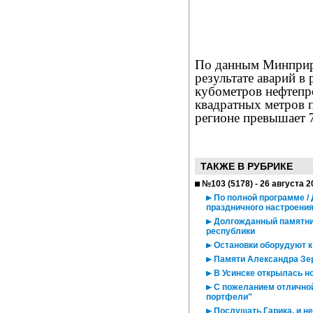
По данным Минприро
результате аварий в
кубометров нефтепр
квадратных метров 
регионе превышает 
ТАКЖЕ В РУБРИКЕ
№103 (5178) - 26 августа 2
По полной программе /
праздничного настроени
Долгожданный памятник
республики
Остановки оборудуют к
Памяти Александра Зе
В Усинске открылась н
С пожеланием отличной
портфели"
Послушать Гарика, и не