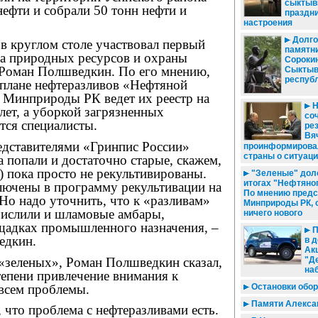
сыктыв
нефти и собрали 50 тонн нефти и
праздн
настроения
Долг
 круглом столе участвовал первый
памятн
ра природных ресурсов и охраны
Сороки
Роман Полшведкин. По его мнению,
Сыктыв
респуб
 плане нефтеразливов «Нефтяной
– Минприроды РК ведет их реестр на
Н
ет, а уборкой загрязненных
со
тся специалисты.
рез
Вя
дставителями «Гринпис России»
проинформирова
страны о ситуаци
а попали и достаточно старые, скажем,
) пока просто не рекультивированы.
"Зеленые" дол
итогах "Нефтяног
ключены в программу рекультивации на
По мнению предс
Но надо уточнить, что к «разливам»
Минприроды РК, 
ислили и шламовые амбары,
ничего нового
щадках промышленного назначения, –
П
едкин.
в д
Ак
 «зеленых», Роман Полшведкин сказал,
"Д
на
тепени привлечение внимания к
всем проблемы.
Остановки обор
Памяти Алекса
, что проблема с нефтеразливами есть.