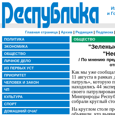
И
и Г
Главная страница
|
Архив
|
Редакция
|
Подписка
ПОЛИТИКА
ОБЩЕСТВО
"Зеленые
ЭКОНОМИКА
"Не
ОБЩЕСТВО
/ По мнению пре
ЛИЧНОЕ ДЕЛО
от
ИЗ ПЕРВЫХ УСТ
Как мы уже сообщали
ПРИОРИТЕТ
11 августа в рамках
патруль», которую 
ЧЕЛОВЕК И ЗАКОН
находились 44 экспе
ЧП
своего патрулирова
Минприроды Респуб
КУЛЬТУРА
собрали круглый сто
СПОРТ
На круглом столе пр
ДОМАШНИЙ ОЧАГ
объявили, что выяви