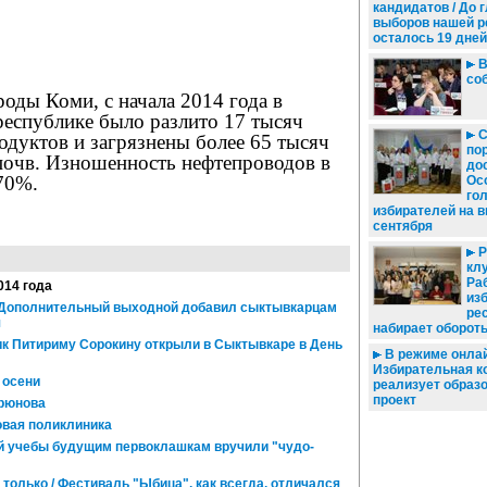
кандидатов / До 
выборов нашей р
осталось 19 дней
В
со
ды Коми, с начала 2014 года в
 республике было разлито 17 тысяч
С
одуктов и загрязнены более 65 тысяч
по
почв. Изношенность нефтепроводов в
дос
70%.
Ос
го
избирателей на 
сентября
Р
клу
Ра
014 года
из
 Дополнительный выходной добавил сыктывкарцам
ре
я
набирает оборот
 Питириму Сорокину открыли в Сыктывкаре в День
В режиме онлай
Избирательная к
 осени
реализует образ
проект
рюнова
овая поликлиника
 учебы будущим первоклашкам вручили "чудо-
 только / Фестиваль "Ыбица", как всегда, отличался