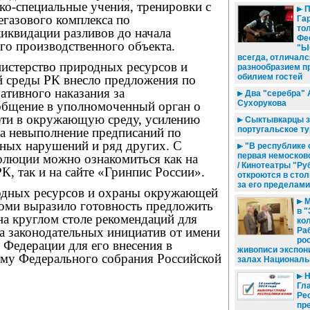
ко-специальные учения, тренировки с
П
егазового комплекса по
Гар
тол
иквидации разливов до начала
Фе
го производственного объекта.
"Ы
всегда, отличалс
истерство природных ресурсов и
разнообразием п
обилием гостей
 среды РК внесло предложения по
ативного наказания за
Два "серебра" 
Сухорукова
общение в уполномоченный орган о
фти в окружающую среду, усилению
Сыктывкарцы 
португальское т
а невыполнение предписаний по
ных нарушений и ряд других. С
"В республике 
первая немосков
олюции можно ознакомиться как на
/ Кинотеатры "Р
, так и на сайте «Гринпис России».
откроются в стол
за его пределами
одных ресурсов и охраны окружающей
М
оми выразило готовность предложить
в 
на круглом столе рекомендаций для
кол
а законодательных инициатив от имени
Ра
ро
 Федерации для его внесения в
живописи экспон
му Федерального собрания Российской
залах Националь
Н
Гл
Ре
пр