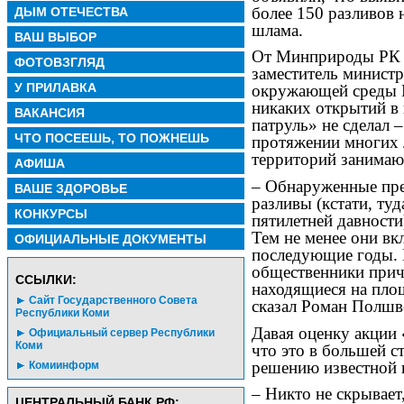
более 150 разливов 
ДЫМ ОТЕЧЕСТВА
шлама.
ВАШ ВЫБОР
От Минприроды РК в
ФОТОВЗГЛЯД
заместитель минист
У ПРИЛАВКА
окружающей среды 
никаких открытий в
ВАКАНСИЯ
патруль» не сделал 
ЧТО ПОСЕЕШЬ, ТО ПОЖНЕШЬ
протяжении многих л
территорий занимаю
АФИША
– Обнаруженные пре
ВАШЕ ЗДОРОВЬЕ
разливы (кстати, туд
КОНКУРСЫ
пятилетней давности
Тем не менее они в
ОФИЦИАЛЬНЫЕ ДОКУМЕНТЫ
последующие годы. 
общественники прич
CСЫЛКИ:
находящиеся на пло
Сайт Государственного Совета
сказал Роман Полшв
Республики Коми
Давая оценку акции
Официальный сервер Республики
Коми
что это в большей с
решению известной 
Комиинформ
– Никто не скрывает
ЦЕНТРАЛЬНЫЙ БАНК РФ: