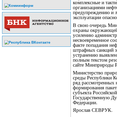
комплексные и такти
организациями нефт
предупреждению и л
эксплуатации опасно
В свою очередь Мин
охраны окружающей
усилению администр
несвоевременное со
факте попадания не
штрафных санкций з
устранению выявлен
полным текстом рез
сайте Минприроды РК
Министерство прир
среды Республики К
ряд рассмотренных 
формирования пакет
субъекта Российской
Государственную Ду
Федерации.
Ярослав СЕВРУК.