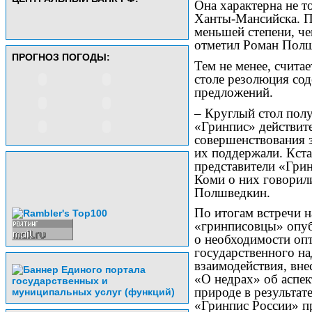
Она характерна не т
Ханты-Мансийска. Пр
меньшей степени, че
отметил Роман Пол
ПРОГНОЗ ПОГОДЫ:
Тем не менее, счита
столе резолюция со
предложений.
– Круглый стол пол
«Гринпис» действит
совершенствования з
их поддержали. Кста
представители «Грин
Коми о них говорили
Полшведкин.
По итогам встречи н
«гринписовцы» опу
о необходимости оп
государственного н
взаимодействия, вн
«О недрах» об аспек
природе в результат
«Гринпис России» п