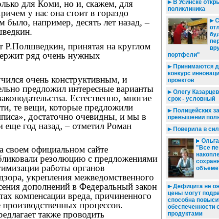
В Усинске откр
олько для Коми, но и, скажем, для
поликлиника
ичем у нас она стоит в гораздо
С
м было, например, десять лет назад, –
от
шведкин.
бу
пе
ет Р.Полшведкин, принятая на круглом
вр
держит ряд очень нужных
портфели"
Принимаются д
конкурс инновац
учился очень конструктивным, и
проектов
ельно предложил интересные варианты
Олегу Казарцев
аконодательства. Естественно, многие
срок - условный
ти, те вещи, которые предложили
Полицейских за
писа», достаточно очевидны, и мы в
превышении пол
 еще год назад, – отметил Роман
Поверила в сил
Ольга
"Все п
а своем официальном сайте
накопл
бликовали резолюцию с предложениями
сохраня
тимизации работы органов
объеме
адзора, укрепления межведомственного
есения дополнений в Федеральный закон
Дефицита не ож
цены могут подра
тах компенсации вреда, причиненного
способна повыси
е производственных процессов.
обеспеченности 
редлагает также проводить
продуктами