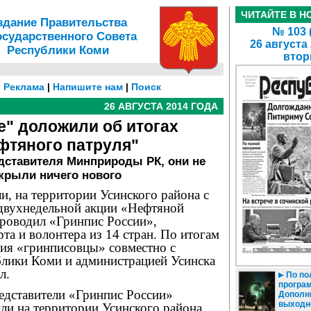
ЧИТАЙТЕ В Н
здание Правительства
№ 103 
осударственного Совета
26 августа
Республики Коми
втор
|
Реклама
|
Напишите нам
|
Поиск
26 АВГУСТА 2014 ГОДА
" доложили об итогах
фтяного патруля"
дставителя Минприроды РК, они не
крыли ничего нового
, на территории Усинского района с
 двухнедельной акции «Нефтяной
проводил «Гринпис России»,
рта и волонтера из 14 стран. По итогам
ния «гринписовцы» совместно с
лики Коми и администрацией Усинска
л.
По по
програм
едставители «Гринпис России»
Дополн
выходн
ли на территории Усинского района