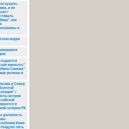
ослушать
ика, и не
ько /
стиваль
бица", как
я
рограммы и
Александра
завершили
урне
создается
ская киносеть"
убЛион Синема"
ице региона и
осква и Север
"Золотой
лекции" /
боты мэтров
ссийской
ируются в
ной галереи РК
а должность
авы
спублики Коми
етендуют пять