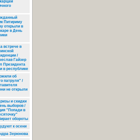
карцам
ичного
ожданный
ик Питириму
ну открыли в
каре в День
лики
а встрече в
чинской
иденции /
чеслав Гайзер
л Президента
и в республике
ожили об
о патруля" /
тавителя
они не открыли
ризы и скидки
ень выборов /
ция "Попади в
есяточку"
бирает обороты
удуют к осени
ндра Зерюнова