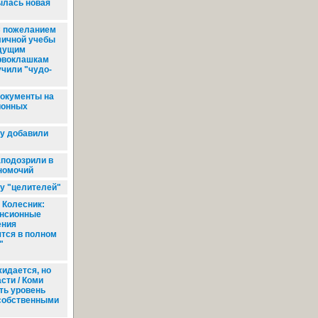
ылась новая
 пожеланием
личной учебы
дущим
рвоклашкам
учили "чудо-
окументы на
ионных
у добавили
подозрили в
номочий
у "целителей"
 Колесник:
енсионные
ения
тся в полном
"
идается, но
сти / Коми
ть уровень
собственными