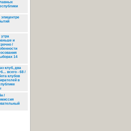
главных
еспублики
 эпицентре
бытий
 утра
раньше и
рочно /
обенности
лосования
выборах 14
аз клуб, два
б… всего - 68 /
бота клубов
бирателей в
спублике
ы
н /
омиссия
овательный