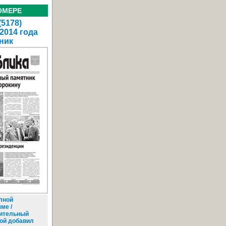
ОМЕРЕ
(5178)
 2014 года
ник
лной
ме /
ительный
ой добавил