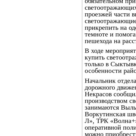
обязательном пр
светоотражающих
проезжей части 
светоотражающие
прикрепить на од
темноте и помога
пешехода на расс
В ходе мероприят
купить светоотр
только в Сыктывк
особенности райо
Начальник отдел
дорожного движе
Некрасов сообщи
производством с
занимаются Выльг
Воркутинская шв
Л», ТРК «Волна+»
оперативной пол
можно приобрести