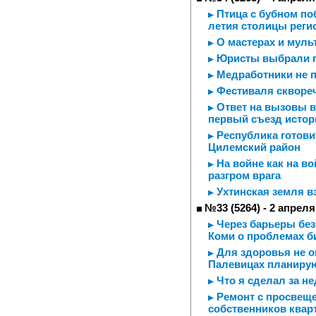
Птица с бубном по
летия столицы реги
О мастерах и муль
Юристы выбрали п
Медработники не 
Фестиваля сквореч
Ответ на вызовы в
первый съезд истор
Республика готовит
Цилемский район
На войне как на во
разгром врага
Ухтинская земля в
№33 (5264) - 2 апреля
Через барьеры без
Коми о проблемах б
Для здоровья не о
Палевицах планирую
Что я сделал за н
Ремонт с просвеще
собственников квар