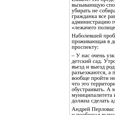
вызывающую спор
убирать не собир
гражданка все ра
администрацию г
«лежачего полице
Наболевшей проб
проживающая в д
проспекту:
– У нас очень узк
детский сад. Утр
въезд и выезд ро
разъезжаются, а 
вообще пройти не
что это территор
обустраивать. А 
муниципалитета 
должна сделать а
Андрей Перловас
и пообещал выясн