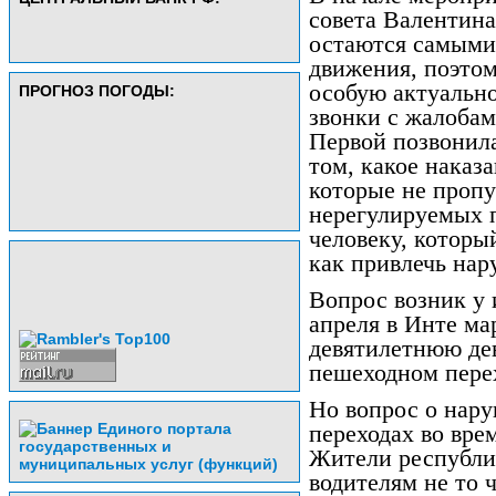
совета Валентин
остаются самыми
движения, поэтом
особую актуальн
ПРОГНОЗ ПОГОДЫ:
звонки с жалобам
Первой позвонил
том, какое наказ
которые не проп
нерегулируемых 
человеку, которы
как привлечь нар
Вопрос возник у 
апреля в Инте ма
девятилетнюю де
пешеходном пере
Но вопрос о нар
переходах во вре
Жители республи
водителям не то ч