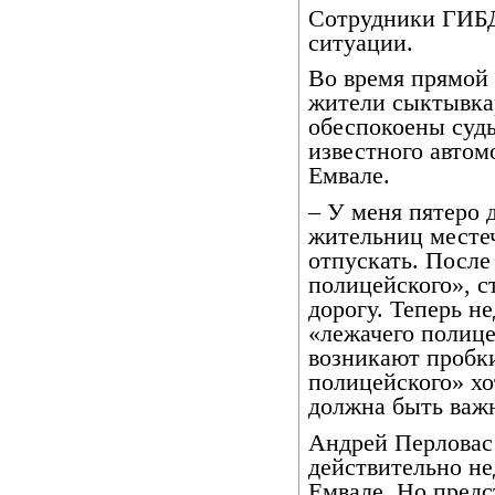
Сотрудники ГИБД
ситуации.
Во время прямой 
жители сыктывкар
обеспокоены судь
известного автом
Емвале.
– У меня пятеро д
жительниц местеч
отпускать. После
полицейского», с
дорогу. Теперь не
«лежачего полице
возникают пробк
полицейского» хо
должна быть важн
Андрей Перловас 
действительно н
Емвале. Но предс