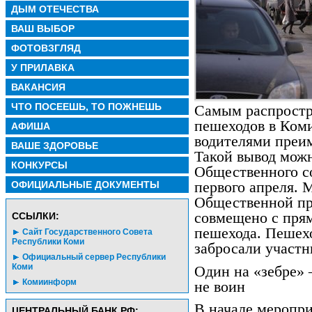
ДЫМ ОТЕЧЕСТВА
ВАШ ВЫБОР
ФОТОВЗГЛЯД
У ПРИЛАВКА
ВАКАНСИЯ
ЧТО ПОСЕЕШЬ, ТО ПОЖНЕШЬ
Самым распрост
пешеходов в Коми
АФИША
водителями преи
ВАШЕ ЗДОРОВЬЕ
Такой вывод можн
КОНКУРСЫ
Общественного с
ОФИЦИАЛЬНЫЕ ДОКУМЕНТЫ
первого апреля. 
Общественной пр
совмещено с пря
CСЫЛКИ:
пешехода. Пешех
Сайт Государственного Совета
Республики Коми
забросали участн
Официальный сервер Республики
Коми
Один на «зебре» 
Комиинформ
не воин
В начале меропри
ЦЕНТРАЛЬНЫЙ БАНК РФ: