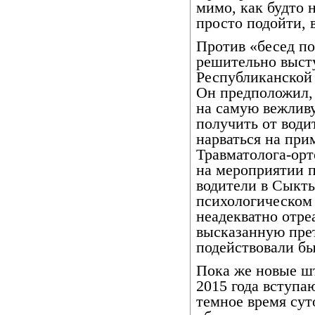
мимо, как будто 
просто подойти, 
Против «бесед п
решительно высту
Республиканской
Он предположил, 
на самую вежливу
получить от води
нарваться на при
Травматолога-ор
на мероприятии 
водители в Сыкты
психологическом 
неадекватно отре
высказанную прет
подействовали б
Пока же новые ш
2015 года вступа
темное время сут