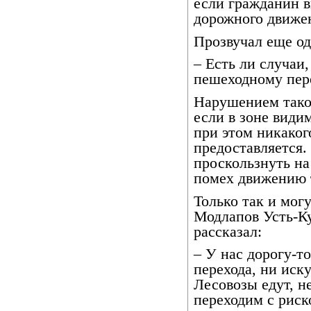
если гражданин 
дорожного движе
Прозвучал еще од
– Есть ли случаи
пешеходному пере
Нарушением такой
если в зоне види
при этом никако
предоставляется.
проскользнуть на
помех движению 
Только так и мог
Модлапов Усть-Ку
рассказал:
– У нас дорогу-т
перехода, ни иск
Лесовозы едут, н
переходим с риск