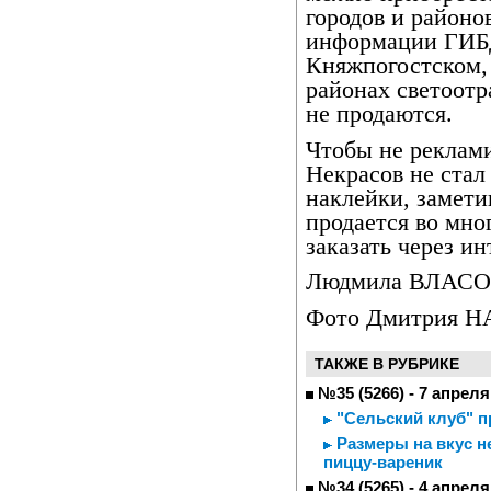
городов и районо
информации ГИБД
Княжпогостском,
районах светоот
не продаются.
Чтобы не реклами
Некрасов не стал
наклейки, замети
продается во мно
заказать через ин
Людмила ВЛАС
Фото Дмитрия 
ТАКЖЕ В РУБРИКЕ
№35 (5266) - 7 апреля
"Сельский клуб" п
Размеры на вкус н
пиццу-вареник
№34 (5265) - 4 апреля