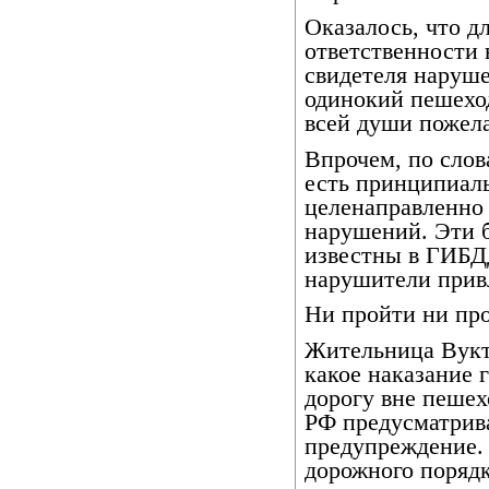
Оказалось, что д
ответственности 
свидетеля наруше
одинокий пешеход
всей души пожела
Впрочем, по слов
есть принципиал
целенаправленно
нарушений. Эти 
известны в ГИБДД
нарушители привл
Ни пройти ни пр
Жительница Вукт
какое наказание 
дорогу вне пешех
РФ предусматрива
предупреждение.
дорожного порядк