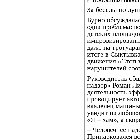
За беседы по ду
Бурно обсуждала
одна проблема: в
детских площадок
импровизированн
даже на тротуара
итоге в Сыктывка
движения «Стоп 
нарушителей соо
Руководитель об
надзор» Роман Ли
деятельность эфф
провоцирует авто
владелец машины
увидит на лобово
«Я – хам», а скор
– Человечнее над
Припарковался во