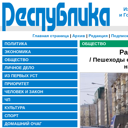
И
и Г
Главная страница
|
Архив
|
Редакция
|
Подписк
ПОЛИТИКА
ОБЩЕСТВО
Ра
ЭКОНОМИКА
/ Пешеходы 
ОБЩЕСТВО
н
ЛИЧНОЕ ДЕЛО
ИЗ ПЕРВЫХ УСТ
ПРИОРИТЕТ
ЧЕЛОВЕК И ЗАКОН
ЧП
КУЛЬТУРА
СПОРТ
ДОМАШНИЙ ОЧАГ