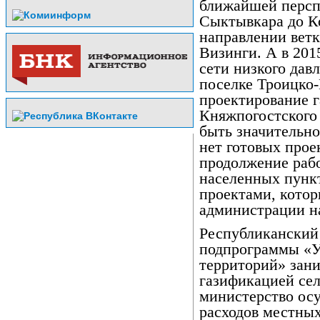
ближайшей перспе
Сыктывкара до К
направлении ветк
Визинги. А в 201
сети низкого дав
поселке Троицко-
проектирование г
Княжпогостского
быть значительно
нет готовых прое
продолжение раб
населенных пункт
проектами, кото
администрации н
Республиканский
подпрограммы «У
территорий» зани
газификацией сел
министерство ос
расходов местных