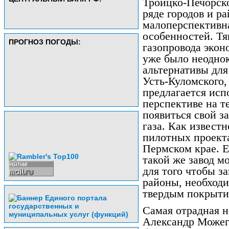
Троицко-Печорск
ряде городов и р
малоперспективн
особенностей. Тя
ПРОГНОЗ ПОГОДЫ:
газопровода экон
уже было неоднок
альтернативы для
Усть-Куломского,
предлагается исп
перспективе на 
появиться свой з
газа. Как извест
пилотных проекта
Пермском крае. Е
такой же завод мо
для того чтобы за
районы, необход
твердым покрыти
Самая отрадная н
Александр Можего