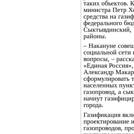
таких объектов. 
министра Петр Х
средства на гази
федерального бю
Сыктывдинский, 
районы.
– Накануне сове
социальной сети 
вопросы, – расск
«Единая Россия»,
Александр Макар
сформулировать 
населенных пункт
газопровод, а сы
начнут газифицир
города.
Газификация вклю
проектирование 
газопроводов, пр