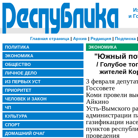
И
и Г
Главная страница
|
Архив
|
Редакция
|
Подписка
ПОЛИТИКА
ЭКОНОМИКА
"Южный пот
ЭКОНОМИКА
/ Голубое т
ОБЩЕСТВО
жителей Ко
ЛИЧНОЕ ДЕЛО
3 февраля депута
ИЗ ПЕРВЫХ УСТ
Госсовете
ПРИОРИТЕТ
Коми провели вые
ЧЕЛОВЕК И ЗАКОН
Айкино
Усть-Вымского ра
ЧП
администрации п
КУЛЬТУРА
газификации нас
СПОРТ
пунктов республи
ДОМАШНИЙ ОЧАГ
проведения