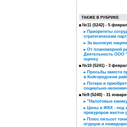
ТАКЖЕ В РУБРИКЕ
№11 (5242) - 5 февра
Приоритеты сотруд
стратегическим пар
За высокую наценк
От планомерной ра
Деятельность ООО "
оценку
№10 (5241) - 3 февра
Просьбы вместо пр
в Койгородском рай
Потери и приобрете
социально-экономич
№9 (5240) - 31 января
"Налоговые каник
Цены и ЖКХ - под 
прокуроров жестче 
Плюс пятьсот тонн
огурцов и помидоро