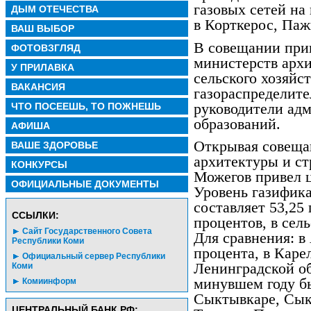
газовых сетей на
ДЫМ ОТЕЧЕСТВА
в Корткерос, Паж
ВАШ ВЫБОР
В совещании при
ФОТОВЗГЛЯД
министерств архи
У ПРИЛАВКА
сельского хозяйс
ВАКАНСИЯ
газораспределите
руководители ад
ЧТО ПОСЕЕШЬ, ТО ПОЖНЕШЬ
образований.
АФИША
Открывая совеща
ВАШЕ ЗДОРОВЬЕ
архитектуры и с
КОНКУРСЫ
Можегов привел 
ОФИЦИАЛЬНЫЕ ДОКУМЕНТЫ
Уровень газифик
составляет 53,25 
CСЫЛКИ:
процентов, в сел
Сайт Государственного Совета
Для сравнения: в
Республики Коми
процента, в Каре
Официальный сервер Республики
Ленинградской об
Коми
минувшем году б
Комиинформ
Сыктывкаре, Сык
ЦЕНТРАЛЬНЫЙ БАНК РФ: