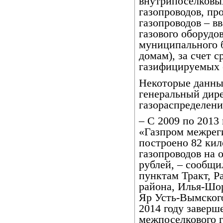
внутрипоселковы
газопроводов, пр
газопроводов – в
газового оборудов
муниципального 
домам), за счет 
газифицируемых 
Некоторые данны
генеральный дир
газораспределен
– С 2009 по 2013
«Газпром межрег
построено 82 ки
газопроводов на
рублей, – сообщи
пунктам Тракт, Р
района, Илья-Шо
Яр Усть-Вымского
2014 году заверш
межпоселкового г