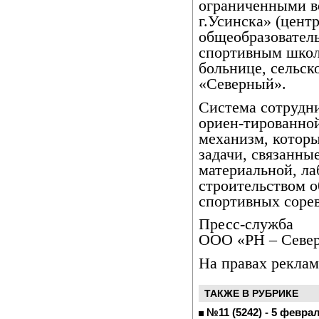
ограниченными 
г.Усинска» (цент
общеобразовател
спортивным школ
больнице, сельск
«Северный».
Система сотрудни
ориен-тированно
механизм, котор
задачи, связанны
материальной, ла
строительством о
спортивных соре
Пресс-служба
ООО «РН – Север
На правах рекла
ТАКЖЕ В РУБРИКЕ
№11 (5242) - 5 февра