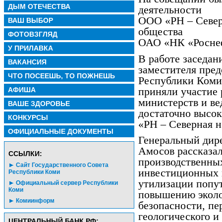
ДЫМ ОТЕЧЕСТВА
деятельности
ООО «РН – Север
ВАШ ВЫБОР
общества
ФОТОВЗГЛЯД
ОАО «НК «Роснеф
У ПРИЛАВКА
В работе заседан
ВАКАНСИЯ
заместителя пред
ЧТО ПОСЕЕШЬ, ТО ПОЖНЕШЬ
Республики Коми
приняли участие
АФИША
министерств и ве
ВАШЕ ЗДОРОВЬЕ
достаточно высо
КОНКУРСЫ
«РН – Северная н
ОФИЦИАЛЬНЫЕ ДОКУМЕНТЫ
Генеральный дир
Амосов рассказа
CСЫЛКИ:
производственных
Сайт Государственного Совета
инвестиционных 
Республики Коми
утилизации попут
Официальный сервер Республики
Коми
повышению экол
Комиинформ
безопасности, пе
геологического и
ЦЕНТРАЛЬНЫЙ БАНК РФ: