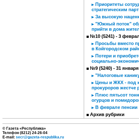
Приоритеты сотруд
стратегическим пар
За высокую наценк
"Южный поток" обр
прийти в дома жител
№10 (5241) - 3 февра
Просьбы вместо пр
в Койгородском рай
Потери и приобрете
социально-экономич
№9 (5240) - 31 января
"Налоговые каник
Цены и ЖКХ - под 
прокуроров жестче 
Плюс пятьсот тонн
огурцов и помидоро
В феврале пенсии 
Архив рубрики
© Газета «Республика»
Телефон (8212) 24-26-04
E-mail:
secr@gazeta-respublika.ru