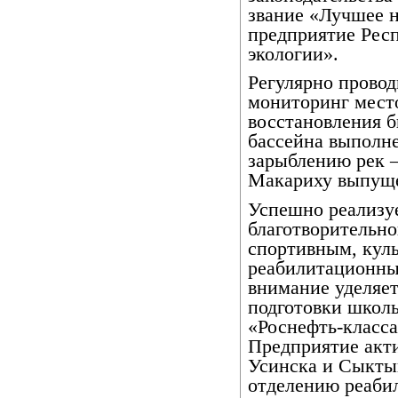
звание «Лучшее 
предприятие Рес
экологии».
Регулярно прово
мониторинг мест
восстановления б
бассейна выполн
зарыблению рек –
Макариху выпуще
Успешно реализу
благотворительн
спортивным, кул
реабилитационны
внимание уделяет
подготовки школь
«Роснефть-класса
Предприятие акт
Усинска и Сыктыв
отделению реабил