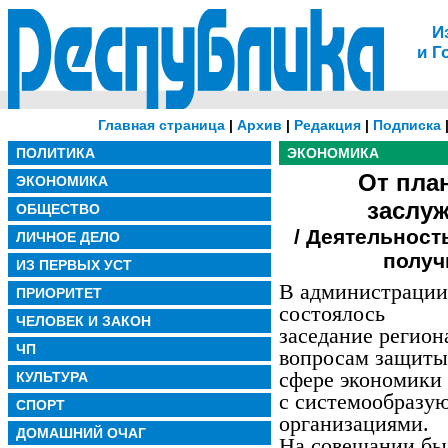
И
и Г
Главная страница
|
Архив
|
Редакция
|
Подписка
ПОЛИТИКА
ЭКОНОМИКА
От пла
ЭКОНОМИКА
заслу
ОБЩЕСТВО
/ Деятельност
ЛИЧНОЕ ДЕЛО
получ
ИЗ ПЕРВЫХ УСТ
В администрации
ПРИОРИТЕТ
состоялось
ЧЕЛОВЕК И ЗАКОН
заседание регион
ЧП
вопросам защиты
сфере экономики 
КУЛЬТУРА
с системообразу
СПОРТ
организациями.
ДОМАШНИЙ ОЧАГ
На совещании бы