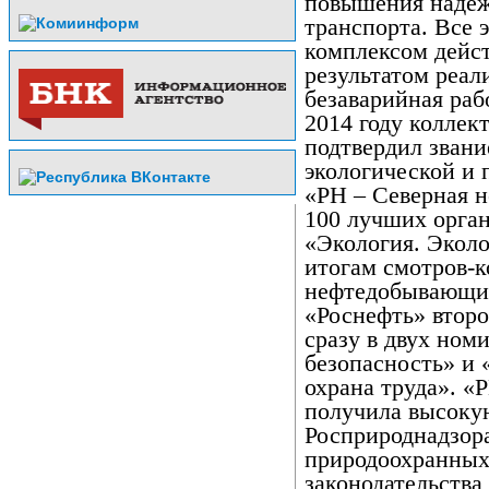
повышения надеж
транспорта. Все 
комплексом дейс
результатом реал
безаварийная раб
2014 году коллек
подтвердил звани
экологической и
«РН – Северная н
100 лучших орга
«Экология. Экол
итогам смотров-к
нефтедобывающи
«Роснефть» второ
сразу в двух ном
безопасность» и
охрана труда». «
получила высоку
Росприроднадзора
природоохранных
законодательства