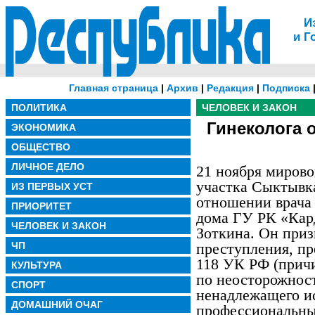
И
и Г
Главная страница
|
Архив
|
Редакция
|
Подписка
ПОЛИТИКА
ЧЕЛОВЕК И ЗАКОН
Гинеколога 
ЭКОНОМИКА
ОБЩЕСТВО
ЛИЧНОЕ ДЕЛО
21 ноября мирово
участка Сыктывка
ИЗ ПЕРВЫХ УСТ
отношении врача 
ПРИОРИТЕТ
дома ГУ РК «Кар
ЧЕЛОВЕК И ЗАКОН
Зоткина. Он при
ЧП
преступления, пр
118 УК РФ (прич
КУЛЬТУРА
по неосторожност
СПОРТ
ненадлежащего и
ДОМАШНИЙ ОЧАГ
профессиональны