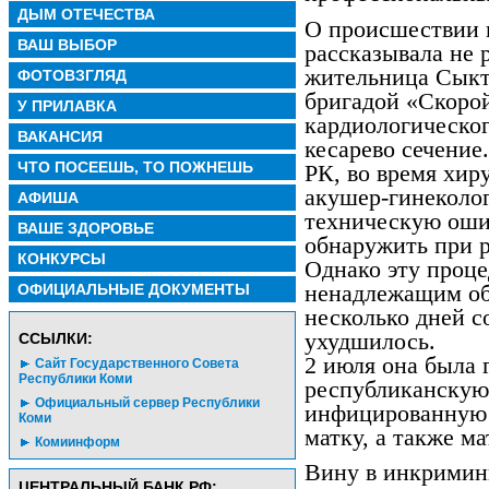
ДЫМ ОТЕЧЕСТВА
О происшествии 
ВАШ ВЫБОР
рассказывала не 
жительница Сыкт
ФОТОВЗГЛЯД
бригадой «Скоро
У ПРИЛАВКА
кардиологическог
ВАКАНСИЯ
кесарево сечени
ЧТО ПОСЕЕШЬ, ТО ПОЖНЕШЬ
РК, во время хир
акушер-гинеколо
АФИША
техническую оши
ВАШЕ ЗДОРОВЬЕ
обнаружить при 
КОНКУРСЫ
Однако эту проце
ненадлежащим обр
ОФИЦИАЛЬНЫЕ ДОКУМЕНТЫ
несколько дней с
ухудшилось.
CСЫЛКИ:
2 июля она была 
Сайт Государственного Совета
Республики Коми
республиканскую 
Официальный сервер Республики
инфицированную в
Коми
матку, а также м
Комиинформ
Вину в инкримин
ЦЕНТРАЛЬНЫЙ БАНК РФ: