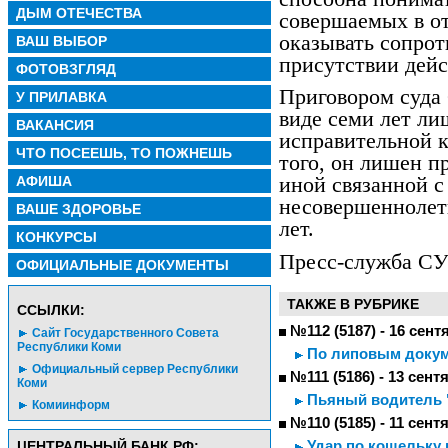
ДЫМ ОТЕЧЕСТВА
совершаемых в о
оказывать сопрот
ВАШ ВЫБОР
присутствии дейс
ФОТОВЗГЛЯД
Приговором суда 
У ПРИЛАВКА
виде семи лет ли
ВАКАНСИЯ
исправительной к
ЧТО ПОСЕЕШЬ, ТО ПОЖНЕШЬ
того, он лишен п
АФИША
иной связанной с
несовершеннолет
ВАШЕ ЗДОРОВЬЕ
лет.
КОНКУРСЫ
Пресс-служба СУ
ОФИЦИАЛЬНЫЕ ДОКУМЕНТЫ
ТАКЖЕ В РУБРИКЕ
CСЫЛКИ:
№112 (5187) - 16 сент
Сайт Государственного Совета
Республики Коми
По липовым докум
Официальный сервер Республики
№111 (5186) - 13 сент
Коми
Пьяный водитель 
Комиинформ
№110 (5185) - 11 сент
Удар по кошельку 
ЦЕНТРАЛЬНЫЙ БАНК РФ: