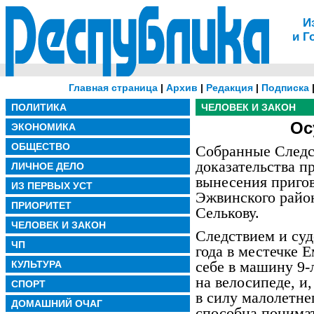
И
и Г
Главная страница
|
Архив
|
Редакция
|
Подписка
ПОЛИТИКА
ЧЕЛОВЕК И ЗАКОН
Ос
ЭКОНОМИКА
ОБЩЕСТВО
Собранные Следс
доказательства п
ЛИЧНОЕ ДЕЛО
вынесения приго
ИЗ ПЕРВЫХ УСТ
Эжвинского райо
ПРИОРИТЕТ
Селькову.
ЧЕЛОВЕК И ЗАКОН
Следствием и суд
ЧП
года в местечке 
себе в машину 9-
КУЛЬТУРА
на велосипеде, и,
СПОРТ
в силу малолетне
ДОМАШНИЙ ОЧАГ
способна понимат