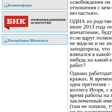
освобождения он 
отношения с кем-
несчастью».
ОДНА из родстве
июле 2013 года о
впечатление, будт
если вдруг позвон
не видели и не з
заподозрила, что
вляпался в какой-
нибудь на какой-
работ?
Однако работодат
кражах. К времен
одна претензия – 
коллега Игоря, с
время работы на 
заключенный име
(там не поняли, т
но по-настоящему