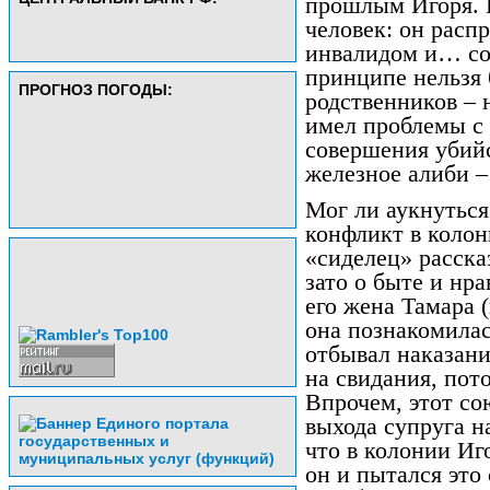
прошлым Игоря. Н
человек: он расп
инвалидом и… со
принципе нельзя 
ПРОГНОЗ ПОГОДЫ:
родственников – 
имел проблемы с 
совершения убийс
железное алиби –
Мог ли аукнуться
конфликт в коло
«сиделец» расска
зато о быте и нр
его жена Тамара 
она познакомилас
отбывал наказани
на свидания, пот
Впрочем, этот со
выхода супруга н
что в колонии Иг
он и пытался это