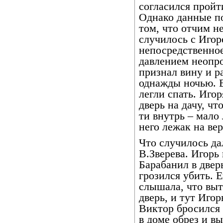
согласился пройт
Однако данные по
том, что отчим не
случилось с Игор
непосредственное
давлением неопр
признал вину и р
однажды ночью. 
легли спать. Иго
дверь на дачу, чт
ти внутрь – мало 
него лежак на вер
Что случилось да
В.Зверева. Игорь
Барабанил в дверь
грозился убить. Е
слышала, что выт
дверь, и тут Игор
Виктор бросился 
в доме обрез и в