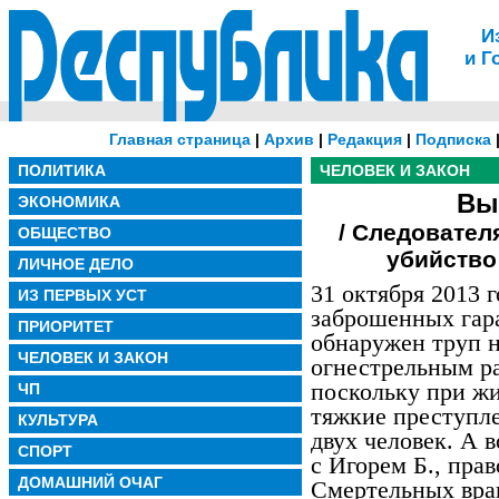
И
и Г
Главная страница
|
Архив
|
Редакция
|
Подписка
ПОЛИТИКА
ЧЕЛОВЕК И ЗАКОН
Вы
ЭКОНОМИКА
/ Следовател
ОБЩЕСТВО
убийство
ЛИЧНОЕ ДЕЛО
31 октября 2013 
ИЗ ПЕРВЫХ УСТ
заброшенных гар
ПРИОРИТЕТ
обнаружен труп 
ЧЕЛОВЕК И ЗАКОН
огнестрельным ра
поскольку при жи
ЧП
тяжкие преступле
КУЛЬТУРА
двух человек. А 
СПОРТ
с Игорем Б., пра
ДОМАШНИЙ ОЧАГ
Смертельных вра