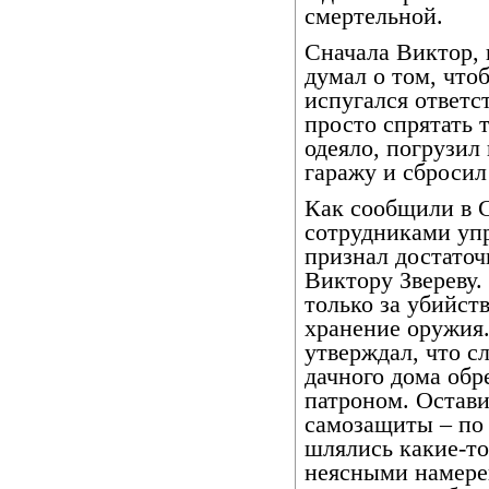
смертельной.
Сначала Виктор, 
думал о том, что
испугался ответс
просто спрятать 
одеяло, погрузил
гаражу и сброси
Как сообщили в 
сотрудниками упр
признал достато
Виктору Звереву.
только за убийст
хранение оружия.
утверждал, что с
дачного дома обр
патроном. Остави
самозащиты – по 
шлялись какие-то
неясными намере