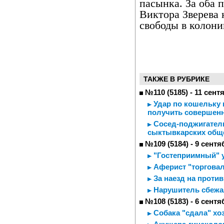
пасынка. За оба 
Виктора Зверева 
свободы в колони
ТАКЖЕ В РУБРИКЕ
№110 (5185) - 11 сент
Удар по кошельку 
получить совершен
Сосед-поджигатель
сыктывкарских общ
№109 (5184) - 9 сентя
"Гостеприимный" 
Аферист "торговал
За наезд на проти
Нарушитель сбежал
№108 (5183) - 6 сентя
Собака "сдала" хо