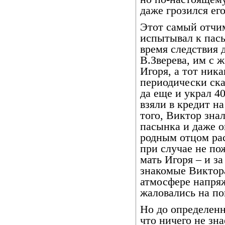
даже грозился его
Этот самый отчим
испытывал к пас
время следствия 
В.Зверева, им с 
Игоря, а тот ника
периодически ска
да еще и украл 4
взяли в кредит н
того, Виктор зна
пасынка и даже о
родным отцом рас
при случае не пож
мать Игоря – и з
знакомые Виктора
атмосфере напряж
жаловались на по
Но до определенн
что ничего не зн