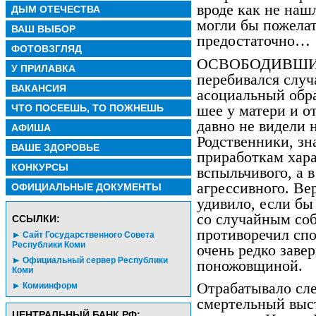
вроде как не наш
ДЫМ ОТЕЧЕСТВА
могли бы пожелат
ВАШ ВЫБОР
предостаточно…
ФОТОВЗГЛЯД
ОСВОБОДИВШИСЬ 
У ПРИЛАВКА
перебивался случ
ВАКАНСИЯ
асоциальный обра
шее у матери и от
ЧТО ПОСЕЕШЬ, ТО ПОЖНЕШЬ
давно не видели 
АФИША
Родственники, зн
ВАШЕ ЗДОРОВЬЕ
приработкам хара
КОНКУРСЫ
вспыльчивого, а 
агрессивного. Ве
ОФИЦИАЛЬНЫЕ ДОКУМЕНТЫ
удивило, если бы
со случайным со
CСЫЛКИ:
противоречил спо
Сайт Государственного Совета
Республики Коми
очень редко заве
Официальный сервер Республики
поножовщиной.
Коми
Отрабатывало сле
Комиинформ
смертельный выст
ЦЕНТРАЛЬНЫЙ БАНК РФ: