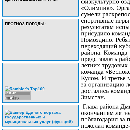
физкультурно-оз
«Олимпик». Орга
сумели раскрепос
спортивные игры
ПРОГНОЗ ПОГОДЫ:
результатам исп
присудило команд
Помоздино. Ребят
переходящий кубо
района. Команда 
представлять рай
летних трудовых 
команда «Беспоко
Кулом. И третье 
за организацию л
достались команд
Зимстан.
Глава района Дм
окончанием летн
поблагодарил за 
пожелал команде-