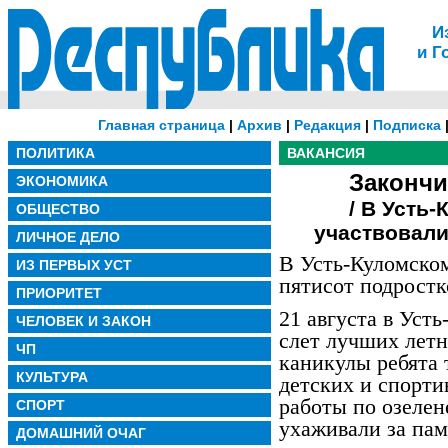
И
и Г
Главная страница
|
Архив
|
Редакция
|
Подписка
ПОЛИТИКА
ВАКАНСИЯ
Закончи
ЭКОНОМИКА
/ В Усть
ОБЩЕСТВО
участвовали
ЛИЧНОЕ ДЕЛО
В Усть-Куломском
ИЗ ПЕРВЫХ УСТ
пятисот подростк
ПРИОРИТЕТ
21 августа в Уст
ЧЕЛОВЕК И ЗАКОН
слет лучших летн
ЧП
каникулы ребята 
КУЛЬТУРА
детских и спорт
работы по озелен
СПОРТ
ухаживали за пам
ДОМАШНИЙ ОЧАГ