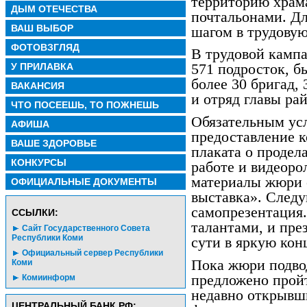
территорию храма
ДЫМ ОТЕЧЕСТВА
почтальонами. Дл
ВАШ ВЫБОР
шагом в трудовую
ФОТОВЗГЛЯД
В трудовой кампа
У ПРИЛАВКА
571 подросток, б
более 30 бригад, 
ВАКАНСИЯ
и отряд главы ра
ЧТО ПОСЕЕШЬ, ТО ПОЖНЕШЬ
Обязательным усл
АФИША
предоставление 
ВАШЕ ЗДОРОВЬЕ
плаката о продел
КОНКУРСЫ
работе и видеор
материалы жюри 
ОФИЦИАЛЬНЫЕ ДОКУМЕНТЫ
выставка». След
самопрезентация.
CСЫЛКИ:
талантами, и пре
Сайт Государственного Совета
Республики Коми
сути в яркую кон
Официальный сервер Республики
Пока жюри подво
Коми
предложено пройт
Комиинформ
недавно открывши
ЦЕНТРАЛЬНЫЙ БАНК РФ: