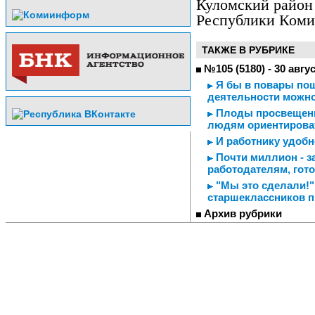
Куломский район
Республики Коми
ТАКЖЕ В РУБРИКЕ
№105 (5180) - 30 авгу
Я бы в повары пош
деятельности можно
Плоды просвещени
людям ориентироват
И работнику удобн
Почти миллион - з
работодателям, гот
"Мы это сделали!"
старшеклассников п
Архив рубрики