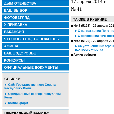
17 апреля 2014 г.
ДЫМ ОТЕЧЕСТВА
№ 41
ВАШ ВЫБОР
ФОТОВЗГЛЯД
ТАКЖЕ В РУБРИКЕ
У ПРИЛАВКА
№48 (5123) - 26 апреля 20
О награждении Почетно
ВАКАНСИЯ
О присвоении почетног
ЧТО ПОСЕЕШЬ, ТО ПОЖНЕШЬ
№45 (5120) - 22 апреля 20
АФИША
Об установлении огран
вахтового участка
ВАШЕ ЗДОРОВЬЕ
Архив рубрики
КОНКУРСЫ
ОФИЦИАЛЬНЫЕ ДОКУМЕНТЫ
CСЫЛКИ:
Сайт Государственного Совета
Республики Коми
Официальный сервер Республики
Коми
Комиинформ
ЦЕНТРАЛЬНЫЙ БАНК РФ: