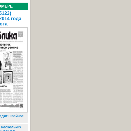
ОМЕРЕ
5123)
2014 года
ота
адят швейное
 нескольких