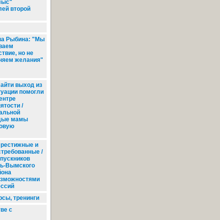
лыс"
лей второй
а Рыбина: "Мы
ваем
твие, но не
няем желания"
айти выход из
туации помогли
центре
ятости /
альной
дые мамы
новую
рестижные и
стребованные /
пускников
ть-Вымского
йона
озможностями
ессий
рсы, тренинги
ве с