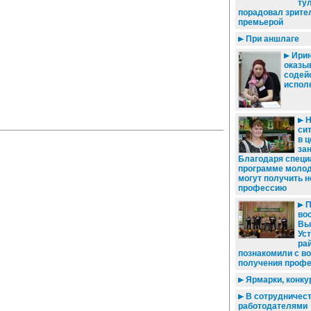
ту
порадовал зрите
премьерой
При аншлаге
Ирин
оказы
содейс
испол
Н
си
в 
зан
Благодаря специ
программе моло
могут получить 
профессию
П
во
Вы
Ус
ра
познакомили с в
получения проф
Ярмарки, конку
В сотрудничест
работодателями