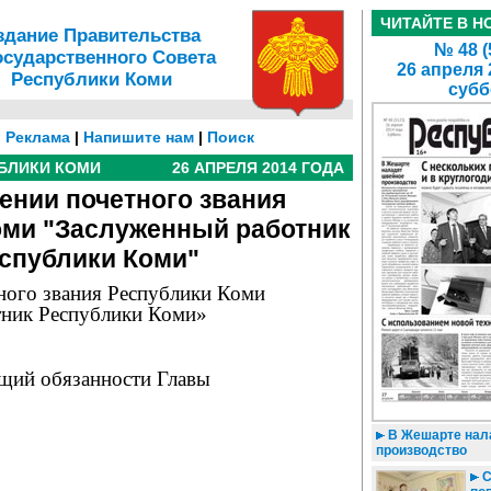
ЧИТАЙТЕ В Н
здание Правительства
№ 48 (
осударственного Совета
26 апреля 
Республики Коми
субб
|
Реклама
|
Напишите нам
|
Поиск
БЛИКИ КОМИ
26 АПРЕЛЯ 2014 ГОДА
ении почетного звания
оми "Заслуженный работник
спублики Коми"
ного звания Республики Коми
тник Республики Коми»
щий обязанности Главы
В Жешарте нал
производство
С