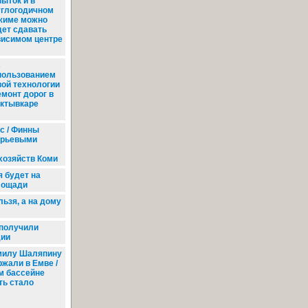
пыток и в
углогодичном
жиме можно
дет сдавать
висимом центре
С
пользованием
вой технологии
емонт дорог в
ктывкаре
с / Финны
ырьевыми
хозяйств Коми
я будет на
лощади
льзя, а на дому
получили
дии
илу Шаляпину
ржали в Емве /
м бассейне
ть стало