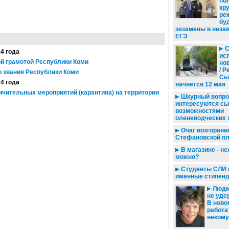
по
кр
ре
бу
экзамены в неза
ЕГЭ
14 года
ис
й грамотой Республики Коми
но
/ Р
о звания Республики Коми
Сы
14 года
начнется 12 мая
ичительных мероприятий (карантина) на территории
Шкурный вопро
интересуются с
возможностями
оленеводческих 
Очаг возгорани
Стефановской п
В магазине - не
можно?
Студенты СЛИ 
именные стипен
Людм
не уде
В ново
работа
некому