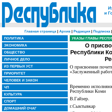
И
и Г
Главная страница
|
Архив
|
Редакция
|
Подписка
ПОЛИТИКА
УКАЗЫ ГЛАВЫ РЕСПУ
О присво
ЭКОНОМИКА
Республики К
ОБЩЕСТВО
Ре
ЛИЧНОЕ ДЕЛО
ИЗ ПЕРВЫХ УСТ
О присвоении почет
«Заслуженный рабо
ПРИОРИТЕТ
ЧЕЛОВЕК И ЗАКОН
Временно исполняю
ЧП
Республики Коми
КУЛЬТУРА
В.Гайзер.
СПОРТ
г.Сыктывкар
ДОМАШНИЙ ОЧАГ