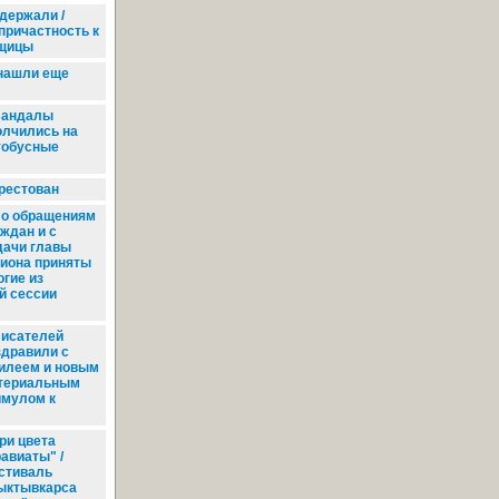
держали /
причастность к
вщицы
нашли еще
андалы
олчились на
тобусные
рестован
о обращениям
аждан и с
дачи главы
гиона приняты
огие из
й сессии
исателей
здравили с
илеем и новым
териальным
имулом к
ри цвета
авиаты" /
стиваль
ыктывкарса