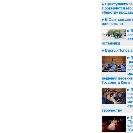
Преступника за
Проверяется его 
убийству прода
В Сыктывкаре 
один скелет
В
оп
ав
остановки
Виктор Попов а
П
гр
по
ре
мн
решений весенне
Госсовета Коми
П
по
юб
ма
ст
творчеству
Т
"Тр
Фе
"С