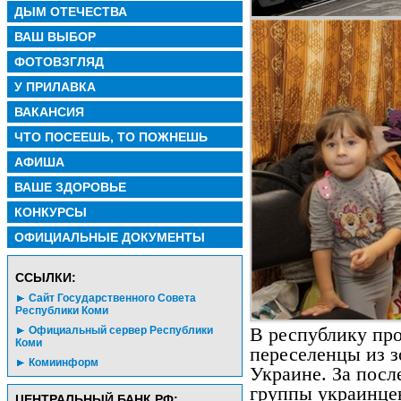
ДЫМ ОТЕЧЕСТВА
ВАШ ВЫБОР
ФОТОВЗГЛЯД
У ПРИЛАВКА
ВАКАНСИЯ
ЧТО ПОСЕЕШЬ, ТО ПОЖНЕШЬ
АФИША
ВАШЕ ЗДОРОВЬЕ
КОНКУРСЫ
ОФИЦИАЛЬНЫЕ ДОКУМЕНТЫ
CСЫЛКИ:
Сайт Государственного Совета
Республики Коми
Официальный сервер Республики
В республику пр
Коми
переселенцы из з
Комиинформ
Украине. За посл
группы украинце
ЦЕНТРАЛЬНЫЙ БАНК РФ: