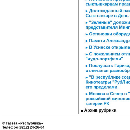
сыктывкарцам праз
Долгожданный пам
Сыктывкаре в День
"Зеленые" доложил
представителя Минп
Остановки оборуду
Памяти Александр
В Усинске открыла
С пожеланием отл
"чудо-портфели"
Послушать Гарика, 
отличался разнообр
"В республике созд
Кинотеатры "РубЛио
его пределами
Москва и Север в 
российской живопис
галереи РК
Архив рубрики
© Газета «Республика»
Телефон (8212) 24-26-04