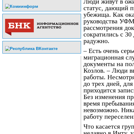
Люди живут в ож
статус, дающий п
убежища. Как ока
руководства УФМС
рассмотрения док
сократились с 30 
радужно.
– Есть очень сер
миграционная сл
документы на пол
Козлов. – Люди в
работы. Несмотря
до трех дней, дл
приходится запис
Без изменения п
время пребывания
невозможно. Ника
работу переселенц
Что касается гр
недавно в Инту, 