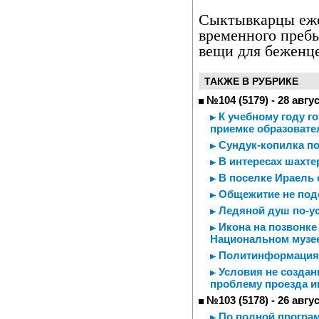
Сыктывкарцы еже
временного преб
вещи для беженце
ТАКЖЕ В РУБРИКЕ
№104 (5179) - 28 авгу
К учебному году го
приемке образоват
Сундук-копилка по
В интересах шахте
В поселке Ираель 
Общежитие не под
Ледяной душ по-у
Икона на позвонке 
Национальном музе
Политинформация
Условия не создан
проблему проезда 
№103 (5178) - 26 авгу
По полной програ