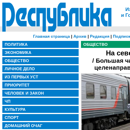
И
и Г
Главная страница
|
Архив
|
Редакция
|
Подписк
ПОЛИТИКА
ОБЩЕСТВО
На сев
ЭКОНОМИКА
/ Большая ч
ОБЩЕСТВО
целенаправ
ЛИЧНОЕ ДЕЛО
ИЗ ПЕРВЫХ УСТ
ПРИОРИТЕТ
ЧЕЛОВЕК И ЗАКОН
ЧП
КУЛЬТУРА
СПОРТ
ДОМАШНИЙ ОЧАГ