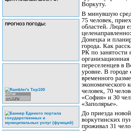
Воркуту.
В минувшую среду
75 человек, прие
ПРОГНОЗ ПОГОДЫ:
областей. Люди е
целенаправленно
Донецка и планир
города. Как расс
РК по занятости 
организационная
переселенцев в В
уровне. В городе 
временного разм
экономического 
человек, 70 чело
«София» и 30 чел
«Заполярье».
До приезда новой
воркутинских пу
проживал 31 чело