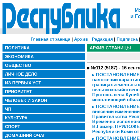
И
и Г
Главная страница
|
Архив
|
Редакция
|
Подписка
ПОЛИТИКА
АРХИВ СТРАНИЦЫ
ЭКОНОМИКА
ОБЩЕСТВО
№112 (5187) - 16 сент
ЛИЧНОЕ ДЕЛО
ПОСТАНОВЛЕНИЕ от 
наложении карантин
ИЗ ПЕРВЫХ УСТ
границах земельных
сельскохозяйственн
ПРИОРИТЕТ
Пустошь села Куниб
исполняющий обязан
ЧЕЛОВЕК И ЗАКОН
ПОСТАНОВЛЕНИЕ от 
ЧП
внесении изменений
Правительства Респ
КУЛЬТУРА
Временно исполняю
СПОРТ
В.Гайзер. ПРИЛОЖЕ
Республики Коми от 
ДОМАШНИЙ ОЧАГ
ПОСТАНОВЛЕНИЕ от 