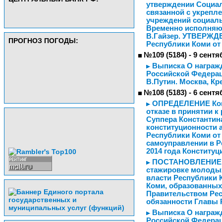
утверждении Социа
связанной с укрепл
учреждений социаль
Временно исполняю
В.Гайзер. УТВЕРЖД
ПРОГНОЗ ПОГОДЫ:
Республики Коми от 2
№109 (5184) - 9 сентя
Выписка О награж
Российской Федера
В.Путин. Москва, Кр
№108 (5183) - 6 сентя
ОПРЕДЕЛЕНИЕ Конс
отказе в принятии 
Суппера Константин
конституционности а
Республики Коми от 
самоуправлении в Ре
2014 года Конститу
ПОСТАНОВЛЕНИЕ от 
стажировке молодых
власти Республики 
Коми, образованных
Правительством Ре
обязанности Главы 
Выписка О награж
Российской Федера