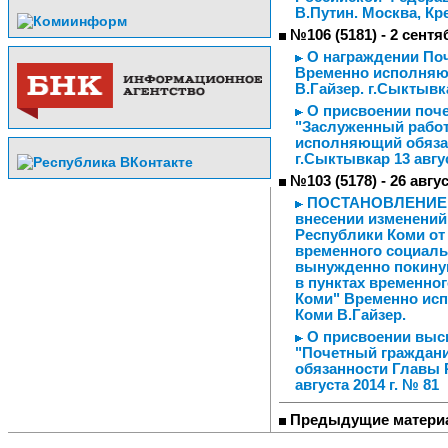
В.Путин. Москва, Кр
№106 (5181) - 2 сентя
О награждении Поч
Временно исполняю
В.Гайзер. г.Сыктывка
О присвоении поче
"Заслуженный рабо
исполняющий обязан
г.Сыктывкар 13 авгус
№103 (5178) - 26 авгу
ПОСТАНОВЛЕНИЕ от 
внесении изменений
Республики Коми от 
временного социаль
вынужденно покину
в пунктах временно
Коми" Временно ис
Коми В.Гайзер.
О присвоении высш
"Почетный граждани
обязанности Главы 
августа 2014 г. № 81
Предыдущие матери