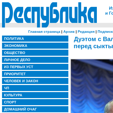
И
и Г
Главная страница
|
Архив
|
Редакция
|
Подписк
Дуэтом с Ва
ПОЛИТИКА
перед сыкты
ЭКОНОМИКА
ОБЩЕСТВО
ЛИЧНОЕ ДЕЛО
ИЗ ПЕРВЫХ УСТ
ПРИОРИТЕТ
ЧЕЛОВЕК И ЗАКОН
ЧП
КУЛЬТУРА
СПОРТ
ДОМАШНИЙ ОЧАГ