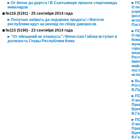
От бочче до дартса / В Сыктывкаре прошла спартакиада
ПО
инвалидов
О пе
учре
№116 (5191) - 25 сентября 2014 года
респ
Получше набрать да подороже продать! / Жители
испо
республики идут на рекорд по сбору дикоросов
Пос
№115 (5190) - 23 сентября 2014 года
ПО
О пр
"От обещаний не откажусь" / Вячеслав Гайзер вступил в
Ком
должность Главы Республики Коми
мун
горо
мер
Респ
библ
инфо
пос
испо
Вы
Рос
В.Пу
ПО
О вн
Прав
Вре
В.Га
ПО
О вн
Прав
Вре
В.Га