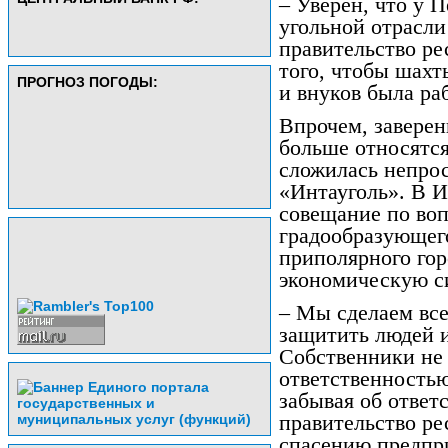
– Уверен, что у П
угольной отрасли
правительство ре
того, чтобы шахты
ПРОГНОЗ ПОГОДЫ:
и внуков была раб
Впрочем, заверен
больше относятся
сложилась непро
«Интауголь». В И
совещание по воп
градообразующего
приполярного го
экономическую с
– Мы сделаем все
защитить людей 
Собственники не 
ответственностью
забывая об ответ
правительство ре
спасению предпр