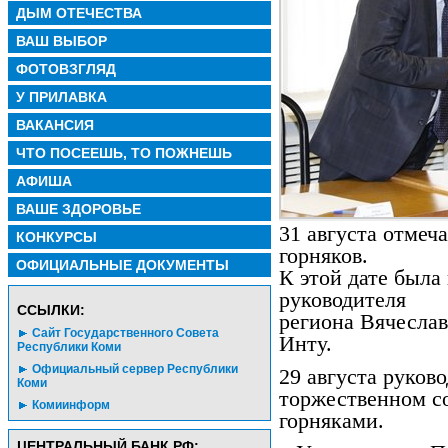
ДЫМ ОТЕЧЕСТВА
ВАШ ВЫБОР
ФОТОВЗГЛЯД
У ПРИЛАВКА
ВАКАНСИЯ
ЧТО ПОСЕЕШЬ, ТО ПОЖНЕШЬ
АФИША
ВАШЕ ЗДОРОВЬЕ
31 августа отмеч
КОНКУРСЫ
горняков.
ОФИЦИАЛЬНЫЕ ДОКУМЕНТЫ
К этой дате была
руководителя
CСЫЛКИ:
региона Вячеслав
Сайт Государственного Совета
Инту.
Республики Коми
Официальный сервер Республики
29 августа руков
Коми
торжественном с
Комиинформ
горняками.
ЦЕНТРАЛЬНЫЙ БАНК РФ: