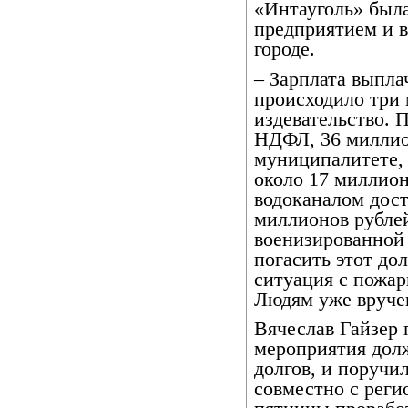
«Интауголь» был
предприятием и в
городе.
– Зарплата выплач
происходило три 
издевательство. 
НДФЛ, 36 миллио
муниципалитете, 
около 17 миллион
водоканалом дост
миллионов рублей
военизированной
погасить этот до
ситуация с пожа
Людям уже вруче
Вячеслав Гайзер 
мероприятия дол
долгов, и поручи
совместно с рег