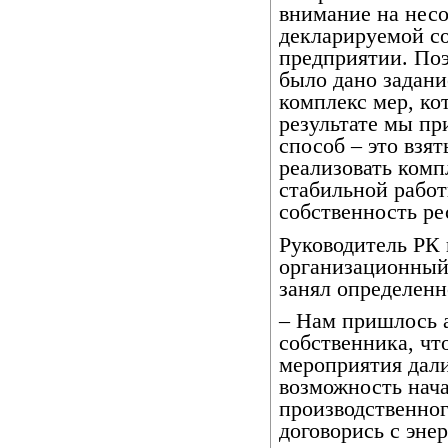
внимание на несо
декларируемой с
предприятии. По
было дано задани
комплекс мер, ко
результате мы пр
способ – это взя
реализовать комп
стабильной работ
собственность ре
Руководитель РК 
организационный
занял определенн
– Нам пришлось 
собственника, чт
мероприятия дали
возможность нач
производственно
договорись с эне