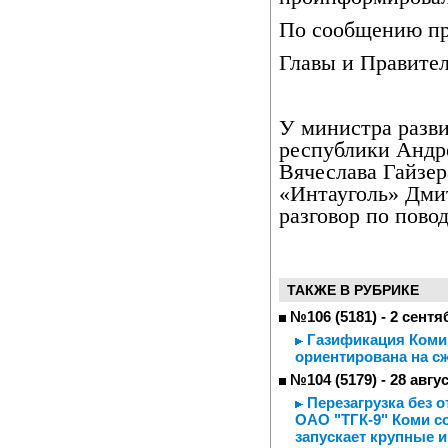
По сообщению п
Главы и Правител
У министра разв
республики Андр
Вячеслава Гайзе
«Интауголь» Дми
разговор по пово
ТАКЖЕ В РУБРИКЕ
№106 (5181) - 2 сентя
Газификация Коми 
ориентирована на с
№104 (5179) - 28 авгу
Перезагрузка без 
ОАО "ТГК-9" Коми с
запускает крупные 