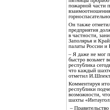
пятницы прорабо
пожарной части 
взаимоотношения
горноспасательно
Он также отметил
предприятия дол
в частности, зан
Заполярья и Край
палаты России и
– Я даже не мог 
быстро возьмет в
республика сегод
что каждый шахтер
отметил И.Шпект
Комментируя ито
республики подче
возможности, чт
шахты «Интаугол
– Правительство